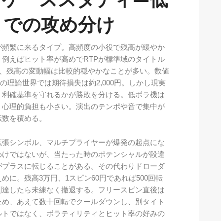
までの攻め分け
が頻繁に来るタイプ。高頻度の小役で残高が緩やか
例えばヒット率が高めでRTPが標準域のタイトル
しても、残高の変動幅は比較的穏やかなことが多い。数値
%の理論世界では期待損失は約2,000円。しかし現実
・利確基準を守れるかが勝敗を分ける。低ボラ機は
、心理的負担も小さい。演出のテンポや音で集中が
転数を積める。
拡張シンボル、マルチプライヤーが爆発の起点にな
わけではないが、当たった時のポテンシャルが段違
がプラスに転じることがある。その代わりドローダ
に。残高3万円、1スピン60円であれば500回転
到達したら未練なく撤退する。フリースピン直後は
ため、あえて数十回転でクールダウンし、別タイト
ルトではなく、ボラティリティとヒット率の好みの