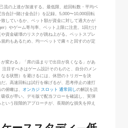
自己流の上達が加速する。最低限、総回転数・平均ベ
当合計÷賭け金合計）を記録。5,000〜10,000回転
一致しているか、ベット額が資金に対して過大かが
ger）やゲーム寄与率、ベット上限に注意。1回だけ
反や資金破壊のリスクが跳ね上がる。ベットスプレ
る規約もあるため、均一ベットで粛々と回すのが定
さが変わる」「席の温まりで出目が良くなる」があ
。注目すべきはゲーム設計そのものと、自分のメン
くなる状態）を避けるには、休憩のトリガーを決
効だ。高速回転は試行を稼げるが、思考停止の連打
略の俯瞰は、
オンカジ スロット 通常回し
の解説を読
と吸収が早い。デモ版で配当フローを確認し、実弾
るという段階的アプローチが、長期的な損失を抑え
とケーススタディ—低