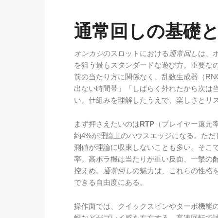
通常回しの基礎
オンカジ
のスロットにおける
通常回し
は、
を狙う最もスタンダードな遊び方。重要な
前の当たり方に関係なく、乱数生成器（RN
出ない時間帯」「しばらく外れたから次は
い。仕組みを理解したうえで、楽しさとリ
まず押さえたいのは
RTP
（プレイヤー還元率
約4%が理論上のハウスエッジになる。ただ
測値が理論に収束しないことも多い。そこ
率。高ボラ機は当たりが重い反面、一撃の
控えめ。
通常回し
の魅力は、これらの性格
できる自由度にある。
操作面では、クイックスピンやターボ機能