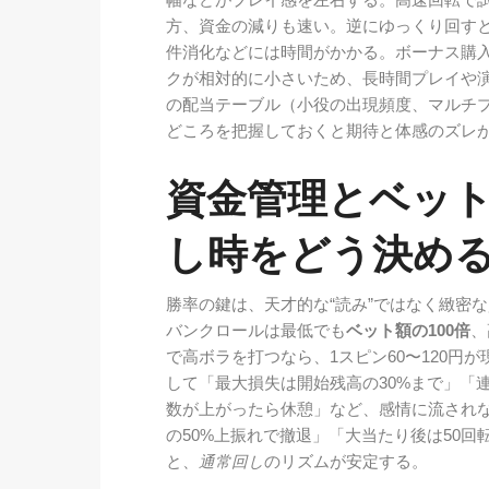
幅などがプレイ感を左右する。高速回転で
方、資金の減りも速い。逆にゆっくり回す
件消化などには時間がかかる。ボーナス購
クが相対的に小さいため、長時間プレイや
の配当テーブル（小役の出現頻度、マルチ
どころを把握しておくと期待と体感のズレ
資金管理とベッ
し時をどう決め
勝率の鍵は、天才的な“読み”ではなく緻密
バンクロールは最低でも
ベット額の100倍
、
で高ボラを打つなら、1スピン60〜120円
して「最大損失は開始残高の30%まで」「
数が上がったら休憩」など、感情に流され
の50%上振れで撤退」「大当たり後は50
と、
通常回し
のリズムが安定する。