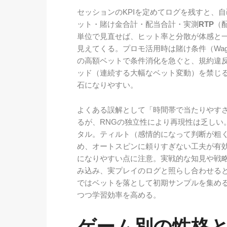
セッションのKPIを定めてログを残すと、
ット・賭け金合計・配当合計・実測
RTP
（配
単位で見直せば、ヒット率と分散が体感と
見えてくる。プロモ活用時は賭け条件（Wa
の高額ベットで条件消化を急ぐと、規約違
ッド（連続する大幅なベット変動）を禁じ
石になりやすい。
よくある誤解として「時間帯で当たりやす
るが、RNGの独立性により再現性は乏しい
タル。ティルト（感情的になって判断が粗
め、オートスピンに頼りすぎない工夫が有
になりやすい点に注意。実戦的な知見や戦
み込み、実プレイのログと照らし合わせる
ではベットを落として初期サンプルを集め
つつ学習効率を高める。
ゲーム別の性格