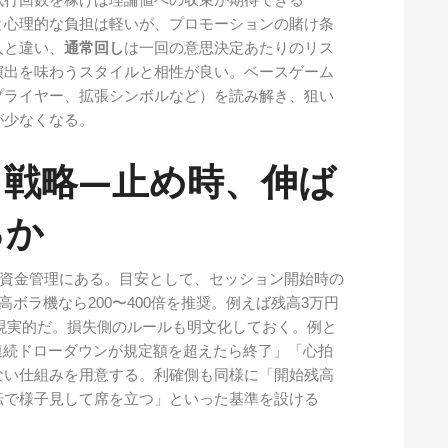
試行回数を稼げば理論値への収束が期待できる一
と心理的な負担は軽いが、プロモーションの賭け条
入と違い、
通常回し
は一回の意思決定あたりのリス
演出を味わうスタイルと相性が良い。ベースゲーム
プライヤー、拡張シンボルなど）を読み解き、狙い
が少なくなる。
ト戦略—止め時、伸ば
るか
な資金管理にある。目安として、セッション開始時の
高ボラ機なら200〜400倍を推奨。例えば残高3万円
が現実的だ。損失側のルールも明文化しておく。例と
連続ドローダウンが規定額を超えたら終了」「心拍
ない仕組みを用意する。利確側も同様に「開始残高
回転で様子見して席を立つ」といった基準を設ける