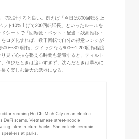
」で設計すると良い。例えば「今日は800回転を上
らベット10%上げて200回転延長」といったルールを
ッドシートで「回転数・ベット・配当・残高推移・
」をログ化すれば、数千回転で自分の得意レンジが
0〜800回転、クイックなら900〜1,200回転程度
かり見て心拍を整える時間も意識すると、ティルト
ど、伸びたときは追いすぎず、沈んだときは早めに
を長く楽しむ最大の武器になる。
ditor roaming Ho Chi Minh City on an electric
rs DeFi scams, Vietnamese street-noodle
ling infrastructure hacks. She collects ceramic
h speakers at parks.