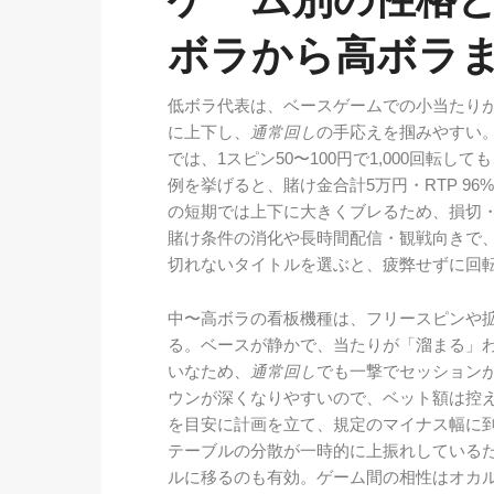
ボラから高ボラ
低ボラ代表は、ベースゲームでの小当たり
に上下し、
通常回し
の手応えを掴みやすい。
では、1スピン50〜100円で1,000回転
例を挙げると、賭け金合計5万円・RTP 96
の短期では上下に大きくブレるため、損切
賭け条件の消化や長時間配信・観戦向きで
切れないタイトルを選ぶと、疲弊せずに回
中〜高ボラの看板機種は、フリースピンや
る。ベースが静かで、当たりが「溜まる」
いなため、
通常回し
でも一撃でセッション
ウンが深くなりやすいので、ベット額は控えめ
を目安に計画を立て、規定のマイナス幅に
テーブルの分散が一時的に上振れしている
ルに移るのも有効。ゲーム間の相性はオカ