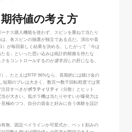
と期待値の考え方
ボーナス購入機能を使わず、スピンを重ねて当たり
のは、各スピンの抽選が独立である点だ。演出や直
G）が毎回新しく結果を決める。したがって「今は
当たる」といった思い込みは統計的根拠を持たな
スクをコントロールするのが
通常回し
の肝になる。
）。たとえばRTP 96%なら、長期的には賭け金の
し短期のブレは大きく、数百〜数千回転程度では実
で注目すべきが
ボラティリティ
（分散）とヒット
配当が大きい。低ボラ機は当たりやすいが爆発力は
を見極めつつ、自分の資金と好みに合う体験を設計
の有無、固定ペイラインか可変式か、ベット刻みの