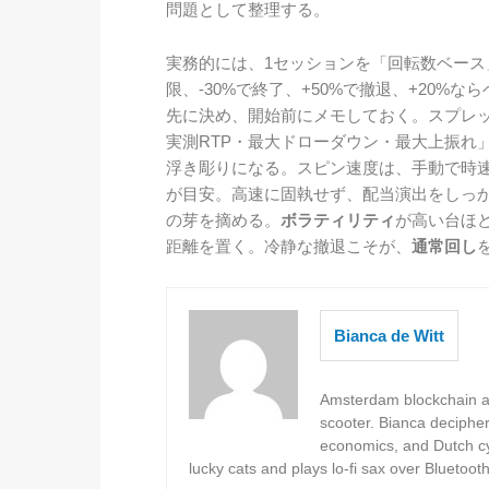
問題として整理する。
実務的には、1セッションを「回転数ベース
限、-30%で終了、+50%で撤退、+20%な
先に決め、開始前にメモしておく。スプレ
実測RTP・最大ドローダウン・最大上振れ
浮き彫りになる。スピン速度は、手動で時速50
が目安。高速に固執せず、配当演出をしっ
の芽を摘める。
ボラティリティ
が高い台ほ
距離を置く。冷静な撤退こそが、
通常回し
Bianca de Witt
Amsterdam blockchain au
scooter. Bianca deciphe
economics, and Dutch cyc
lucky cats and plays lo-fi sax over Bluetoot