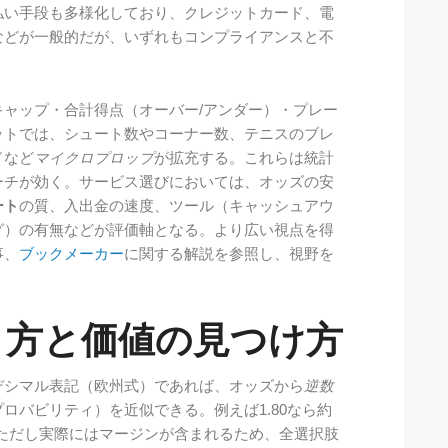
払い手段も多様化しており、クレジットカード、電
などが一般的だが、いずれもコンプライアンスと不
ャップ・合計得点（オーバー/アンダー）・プレー
ットでは、シュート数やコーナー数、テニスのブレ
ドなど
マイクロプロップ
が拡充する。これらは統計
ーチが効く。サービス選びにおいては、オッズの安
ート
の質、入出金の速度、ツール（キャッシュアウ
グ）の有無などが評価軸となる。より広い視点を得
事、
ブックメーカー
に関する解説を参照し、視野を
き方と価値の見つけ方
デシマル表記（欧州式）であれば、オッズから
逆数
ロバビリティ）を近似できる。例えば1.80なら約
具合だ。ただし実際にはマージンが含まれるため、全選択肢