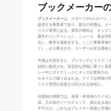
ブックメーカー
ブックメーカー
は、スポーツやeスポーツ
提供する事業者であり、最大の特徴は、イ
リスク管理にある。運営の根幹は「オッズ
選手のコンディション、ニュース、過去対
合し、確率を価格化する。ここに事業者側
ド）」が上乗せされ、ユーザーが見る価格
市場は大別すると、プレマッチとライブ（
始前に提供され、安定的な情報に基づく長
レー中にダイナミックにオッズが更新され
ルタイムで織り込まれる。ライブは情報の
リスク管理の高度さが試される領域だ。
法規制の側面では、各国・各地域のライセン
認、入出金のソースチェック、
責任ある遊
不可欠だ。これらはプレイヤー保護と市場