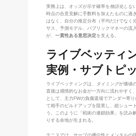
実務上は、オッズが示す確率を
物語化しな
時点の合意見解に手数料を加えたものに過
はなく、自分の推定分布（平均だけでなく
サス、予測モデル、パブリックマネーの流
が、
一貫性ある意思決定
を支える。
ライブベッティ
実例・サブトピ
ライブベッティングは、
タイミング
が価値
直後は感情的なお金が一方向に流れやすく
として、主力FWの負傷退場でアンダー寄
て相手のビルドアップを阻害し、総シュート
う。このように「戦術の連鎖効果」を読み
りする余地が生まれる。
テニスでは、サーブの優位性とメンタルの