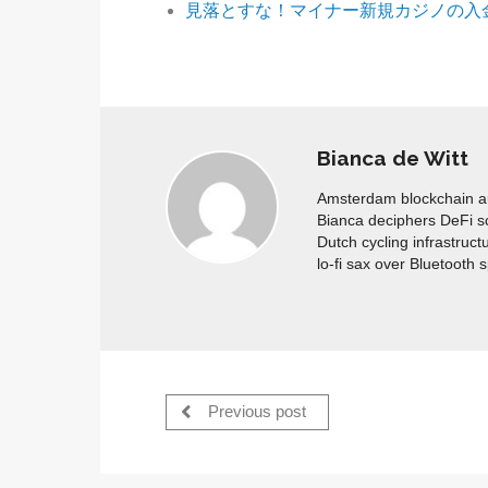
見落とすな！マイナー新規カジノの入
Bianca de Witt
Amsterdam blockchain aud
Bianca deciphers DeFi s
Dutch cycling infrastruct
lo-fi sax over Bluetooth 
Previous post