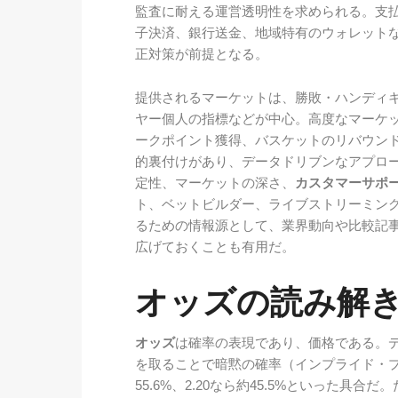
監査に耐える運営透明性を求められる。支
子決済、銀行送金、地域特有のウォレット
正対策が前提となる。
提供されるマーケットは、勝敗・ハンディキ
ヤー個人の指標などが中心。高度なマーケ
ークポイント獲得、バスケットのリバウン
的裏付けがあり、データドリブンなアプロ
定性、マーケットの深さ、
カスタマーサポ
ト、ベットビルダー、ライブストリーミン
るための情報源として、業界動向や比較記
広げておくことも有用だ。
オッズの読み解
オッズ
は確率の表現であり、価格である。
を取ることで暗黙の確率（インプライド・プ
55.6%、2.20なら約45.5%といった