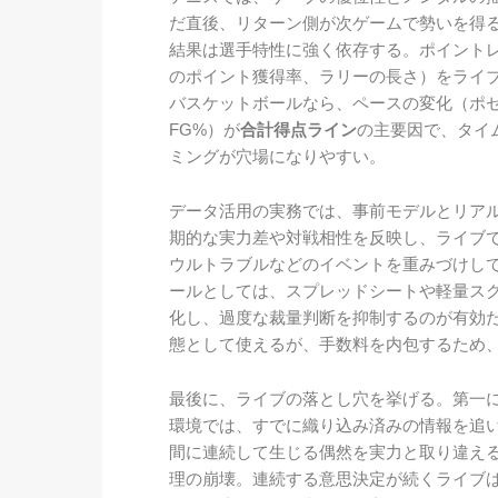
だ直後、リターン側が次ゲームで勢いを得
結果は選手特性に強く依存する。ポイント
のポイント獲得率、ラリーの長さ）をライ
バスケットボールなら、ペースの変化（ポゼ
FG%）が
合計得点ライン
の主要因で、タイ
ミングが穴場になりやすい。
データ活用の実務では、事前モデルとリア
期的な実力差や対戦相性を反映し、ライブ
ウルトラブルなどのイベントを重みづけし
ールとしては、スプレッドシートや軽量ス
化し、過度な裁量判断を抑制するのが有効
態として使えるが、手数料を内包するため
最後に、ライブの落とし穴を挙げる。第一
環境では、すでに織り込み済みの情報を追
間に連続して生じる偶然を実力と取り違え
理の崩壊。連続する意思決定が続くライブ