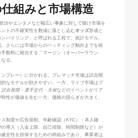
の仕組みと市場構造
、政治やエンタメなど幅広い事象に対して賭け市場を
ベントの不確実性を数値に落とし込む
オッズ
形成と
コンパイリング」と呼ばれる工程で、統計モデル、
戦、さらには市場からのベッティング動向までを統
の手数料に相当する「マージン（オーバーラウン
となる。
インプレー）に分かれる。プレマッチ市場は試合開
期的なモデルが効きやすい。一方、ライブ市場はプ
、
試合展開・選手交代・天候
などのイベントがリア
即時性が価値を生む一方、価格の揺らぎが大きく、
ス制度や広告規制、年齢確認（KYC）・本人確
び
の導入（入金上限、自己排除、時間制限など）が
の健全性を担保するための枠組みであり、事業者は