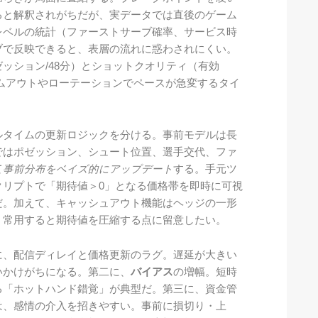
ると解釈されがちだが、実データでは直後のゲーム
レベルの統計（ファーストサーブ確率、サービス時
ブで反映できると、表層の流れに惑わされにくい。
ッション/48分）とショットクオリティ（有効
ムアウトやローテーションでペースが急変するタイ
ルタイムの更新ロジックを分ける。事前モデルは長
ではポゼッション、シュート位置、選手交代、ファ
て
事前分布をベイズ的にアップデート
する。手元ツ
クリプトで「期待値＞0」となる価格帯を即時に可視
だ。加えて、キャッシュアウト機能はヘッジの一形
、常用すると期待値を圧縮する点に留意したい。
に、配信ディレイと価格更新のラグ。遅延が大きい
いかけがちになる。第二に、
バイアス
の増幅。短時
る「ホットハンド錯覚」が典型だ。第三に、資金管
は、感情の介入を招きやすい。事前に損切り・上