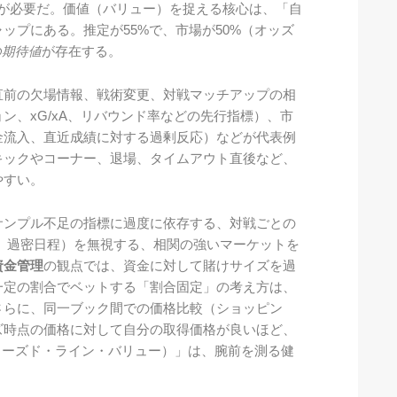
意が必要だ。価値（バリュー）を捉える核心は、「自
ップにある。推定が55%で、市場が50%（オッズ
の期待値
が存在する。
直前の欠場情報、戦術変更、対戦マッチアップの相
ン、xG/xA、リバウンド率などの先行指標）、市
金流入、直近成績に対する過剰反応）などが代表例
キックやコーナー、退場、タイムアウト直後など、
やすい。
サンプル不足の指標に過度に依存する、対戦ごとの
、過密日程）を無視する、相関の強いマーケットを
資金管理
の観点では、資金に対して賭けサイズを過
一定の割合でベットする「割合固定」の考え方は、
さらに、同一ブック間での価格比較（ショッピン
ズ時点の価格に対して自分の取得価格が良いほど、
ローズド・ライン・バリュー）」は、腕前を測る健