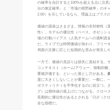
の確率を合計すると100%を超える点に注
分の推定確率」と「市場の暗黙確率」のギャ
2.00）を示しているなら、理論上は
プラス
価値の源泉はさまざま。情報の非対称性（
性）、モデルの優位性（ペース、ポゼッショ
場の行動バイアス（人気チームへの過剰資
だ。ライブでは時間価値が加わり、フリー
局面の文脈に応じた短期的な歪みが発生し
一方で、価値の見誤りは損失に直結する。
コンテキスト（ホーム/アウェー、移動距離
重複評価する、といった落とし穴がある。
度に大きくしないことが重要だ。一般に、
ボラティリティを平準化するのに役立つ。
グ）は期待値の底上げにつながる。クロー
長期的に優位性があるとされる「CLV（ク
全な指標だ。