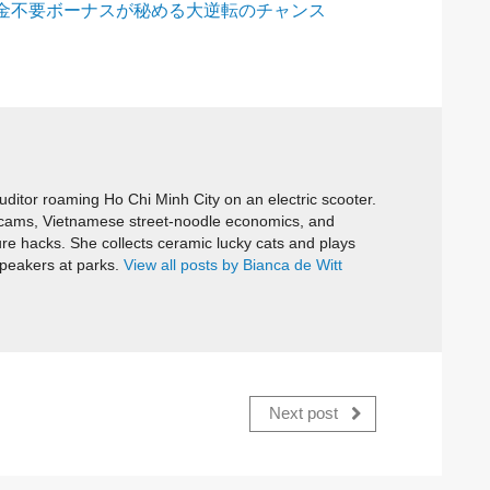
金不要ボーナスが秘める大逆転のチャンス
itor roaming Ho Chi Minh City on an electric scooter.
cams, Vietnamese street-noodle economics, and
ure hacks. She collects ceramic lucky cats and plays
speakers at parks.
View all posts by Bianca de Witt
Next post