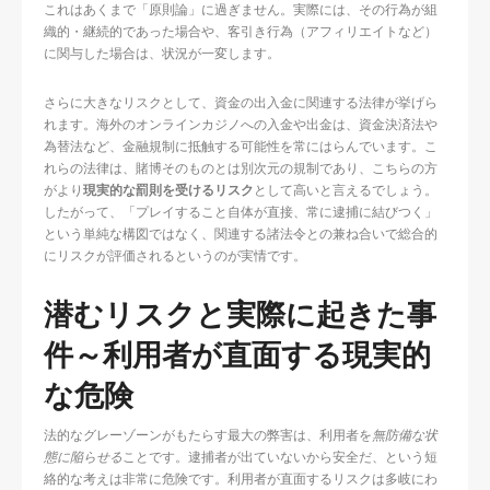
これはあくまで「原則論」に過ぎません。実際には、その行為が組
織的・継続的であった場合や、客引き行為（アフィリエイトなど）
に関与した場合は、状況が一変します。
さらに大きなリスクとして、資金の出入金に関連する法律が挙げら
れます。海外のオンラインカジノへの入金や出金は、資金決済法や
為替法など、金融規制に抵触する可能性を常にはらんでいます。こ
れらの法律は、賭博そのものとは別次元の規制であり、こちらの方
がより
現実的な罰則を受けるリスク
として高いと言えるでしょう。
したがって、「プレイすること自体が直接、常に逮捕に結びつく」
という単純な構図ではなく、関連する諸法令との兼ね合いで総合的
にリスクが評価されるというのが実情です。
潜むリスクと実際に起きた事
件～利用者が直面する現実的
な危険
法的なグレーゾーンがもたらす最大の弊害は、利用者を
無防備な状
態に陥らせる
ことです。逮捕者が出ていないから安全だ、という短
絡的な考えは非常に危険です。利用者が直面するリスクは多岐にわ