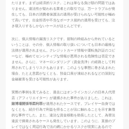
たります。まずは経済的リスク。これは単なる負け額の問題ではあ
りません。違法性が疑われる業者との取引では、万一トラブルが発
生しても、日本の消費者保護法の適用が受けられない可能性が極め
て高いです。出金拒否や不当なボーナス規約の適用を受けても、泣
き寝入りするしかないケースがほとんどです。
次に、個人情報の漏洩リスクです。規制の枠組みから外れていると
いうことは、その分、個人情報の取り扱いについても日本の厳格な
法律が適用されません。クレジットカード情報や運転免許証のコピ
ーなど、極めてセンシティブな情報が悪用される危険性は否定でき
ません。さらに、マネーロンダリング（資金洗浄）の経路として利
用されてしまうリスクもあります。このような事態に巻き込まれた
場合、たとえ意図がなくとも、預金口座が凍結されるなどの深刻な
金融被害を受ける可能性があります。
実際の事例を見てみると、過去にはオンラインカジノの日本人代理
店（アフィリエイター）が逮捕された事件がありました。これは、
賭博場開張等図利罪
が適用されたケースです。プレイヤー自身では
なくとも、紹介行為で利益を得ることが法に触れることを示す象徴
的な事件でした。また、違法な資金移動を助長したとして、為替法
違反で摘発されるケースも発生しています。このように、直接のプ
レイではなく周辺行為で法の網にかかるリスクが現実にあるので