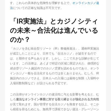
す。これらの具体的な危険性を理解する上で、
オンラインカジノ違
法
についての正確な知識は不可欠です。
「IR実施法」とカジノシティ
の未来～合法化は進んでいる
のか？
「カジノを含む統合型リゾート（IR）整備推進法」、通称IR実施法
が成立したことにより、日本でも「合法カジノ」が誕生するので
は、と期待する声もあります。しかし、ここで大きな誤解が生じて
います。この法律は、
あくまで特定の区域に限定された、物理的な
統合型リゾート施設内でのカジノ営業
を認めるものであり、オンラ
インカジノ一般を合法化するものでは全くありません。むしろ、IR
施設内のカジノでさえ、日本人への入場には厳格な制限（入場料や
入場回数制限など）が設けられる予定です。
この法律がオンラインカジノの違法性に与える影響を考えると、む
しろ
違法なオンライン事業に対する取り締まりが強化される方向性
が見て取れます。国が管理する合法カジノを推進する以上、そこか
ら税収を得るためにも、無秩序で課税できない違法・グレーゾーン