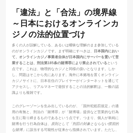
「違法」と「合法」の境界線
～日本におけるオンラインカ
ジノの法的位置づけ
多くの人が誤解している、あるいは曖昧な理解のまま参加している
のがオンラインカジノです。まず明確にすべきは、
日本国内におい
て、オンラインカジノ事業者自体が日本国内にサーバーを置いて営
業することは、刑法第185条の賭博罪により禁止されている
という
点です。これは、物理的なカジノと同様の扱いとなります。しか
し、問題はそこから先にあります。海外に本拠地を置くオンライン
カジノサイトに、日本在住のプレイヤーがインターネットを通じて
アクセスし、リアルマネーで遊技することの法的解釈は、一般の認
識よりも複雑です。
このグレーゾーンを生み出しているのが、「国外犯処罰規定」の適
用の有無と、刑法の「賭博罪」が「賭博場」提供など営業的な行為
を主に取り締まるものであるという点です。つまり、個人が単純に
賭博を行う行為自体は、
原則として「刑罰の対象とならない慣習的
な賭博」
に該当する可能性が従来から指摘されています。ただし、