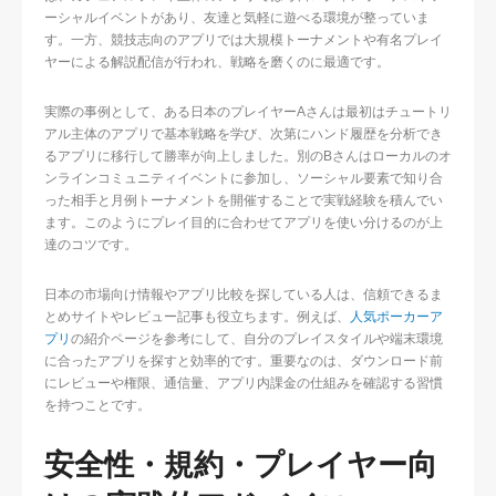
ーシャルイベントがあり、友達と気軽に遊べる環境が整っていま
す。一方、競技志向のアプリでは大規模トーナメントや有名プレイ
ヤーによる解説配信が行われ、戦略を磨くのに最適です。
実際の事例として、ある日本のプレイヤーAさんは最初はチュートリ
アル主体のアプリで基本戦略を学び、次第にハンド履歴を分析でき
るアプリに移行して勝率が向上しました。別のBさんはローカルのオ
ンラインコミュニティイベントに参加し、ソーシャル要素で知り合
った相手と月例トーナメントを開催することで実戦経験を積んでい
ます。このようにプレイ目的に合わせてアプリを使い分けるのが上
達のコツです。
日本の市場向け情報やアプリ比較を探している人は、信頼できるま
とめサイトやレビュー記事も役立ちます。例えば、
人気ポーカーア
プリ
の紹介ページを参考にして、自分のプレイスタイルや端末環境
に合ったアプリを探すと効率的です。重要なのは、ダウンロード前
にレビューや権限、通信量、アプリ内課金の仕組みを確認する習慣
を持つことです。
安全性・規約・プレイヤー向