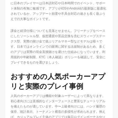
に日本のプレイヤーは日本語対応や日本時間でのイベント、サポー
ト体制の有無に敏感です。アプリがiOSやAndroidの最新版に最適化
されているか、アップデート頻度や不具合対応の速さも長く遊ぶう
えでの大事なポイントです。
課金と経済仕様についても見落とせません。フリーチップをベース
にしたソーシャル型、仮想通貨や景品交換を含むスウィープステー
クス型、実際の賭け金で遊ぶリアルマネー型などモデルは様々で
す。日本ではオンラインでの賭博に関する法規制があるため、多く
のアプリは実際の現金直接賭けを避けた仕組みになっています。利
用規約や年齢制限、KYC（本人確認）ポリシーを確認して、安全に
プレイできるものを選びましょう。
おすすめの人気ポーカーアプ
リと実際のプレイ事例
人気のポーカーアプリは機能や対象ユーザーによって異なります。
初心者向けには直感的なインターフェースと豊富なチュートリアル
を備えたものが適しています。中〜上級者向けには、ハンド履歴の
保存、統計表示、トーナメント構造の多様性が求められます。例え
ば、カジュアルプレイ主体のアプリでは毎日ログインボーナスやソ