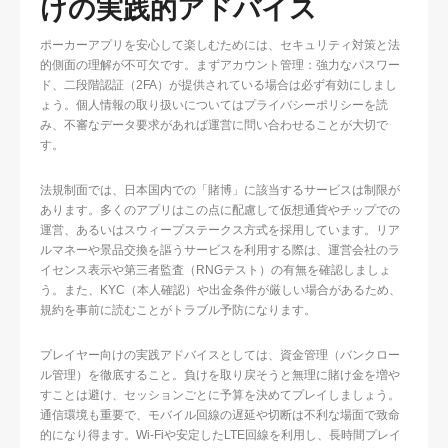
けの実践的アドバイス
ポーカーアプリを安心して楽しむためには、セキュリティ対策と法
的側面の理解が不可欠です。まずアカウント管理：強力なパスワー
ド、二段階認証（2FA）が提供されている場合は必ず有効にしまし
ょう。個人情報の取り扱いについてはプライバシーポリシーを読
み、不審なデータ要求があれば運営に問い合わせることが大切で
す。
法規制面では、日本国内での「賭博」に該当するサービスは制限が
あります。多くのアプリはこの点に配慮して仮想通貨やチップでの
運営、あるいはスウィープステークス方式を採用しています。リア
ルマネーや景品交換を謳うサービスを利用する際は、運営会社のラ
イセンス表示や第三者監査（RNGテスト）の有無を確認しましょ
う。また、KYC（本人確認）や出金条件が厳しい場合があるため、
規約を事前に読むことがトラブル予防になります。
プレイヤー向けの実践アドバイスとしては、資金管理（バンクロー
ル管理）を徹底すること。負けを取り戻そうと無理に賭け金を増や
すことは避け、セッションごとに予算を決めてプレイしましょう。
通信環境も重要で、モバイル回線の遅延や切断は不利な場面で致命
的になり得ます。Wi-Fiや安定したLTE回線を利用し、長時間プレイ