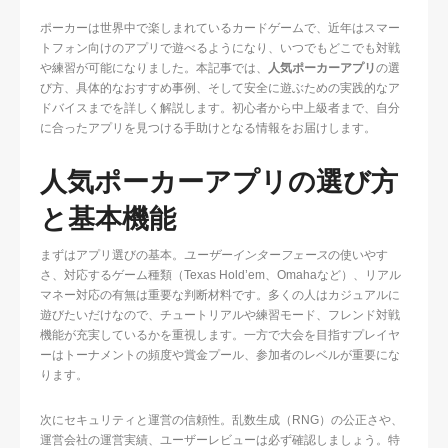
ポーカーは世界中で楽しまれているカードゲームで、近年はスマー
トフォン向けのアプリで遊べるようになり、いつでもどこでも対戦
や練習が可能になりました。本記事では、
人気ポーカーアプリ
の選
び方、具体的なおすすめ事例、そして安全に遊ぶための実践的なア
ドバイスまでを詳しく解説します。初心者から中上級者まで、自分
に合ったアプリを見つける手助けとなる情報をお届けします。
人気ポーカーアプリの選び方
と基本機能
まずはアプリ選びの基本。
ユーザーインターフェース
の使いやす
さ、対応するゲーム種類（Texas Hold’em、Omahaなど）、リアル
マネー対応の有無は重要な判断材料です。多くの人はカジュアルに
遊びたいだけなので、チュートリアルや練習モード、フレンド対戦
機能が充実しているかを重視します。一方で大会を目指すプレイヤ
ーはトーナメントの頻度や賞金プール、参加者のレベルが重要にな
ります。
次にセキュリティと運営の信頼性。乱数生成（RNG）の公正さや、
運営会社の運営実績、ユーザーレビューは必ず確認しましょう。特