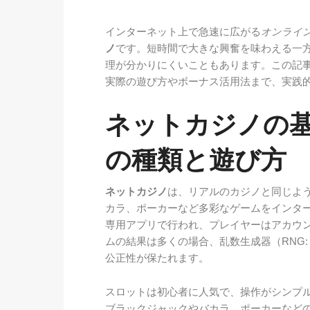
インターネット上で急速に広がる
オンライ
ノ
です。短時間で大きな興奮を味わえる一
理が分かりにくいこともあります。この記
実際の遊び方やボーナス活用法まで、実践
ネットカジノの
の種類と遊び方
ネットカジノ
は、リアルのカジノと同じよ
カラ、ポーカーなど多彩なゲームをインタ
専用アプリで行われ、プレイヤーはアカウ
ムの結果は多くの場合、乱数生成器（RNG: Ran
公正性が保たれます。
スロットは初心者に人気で、操作がシンプ
ブラックジャックやバカラ、ポーカーなど