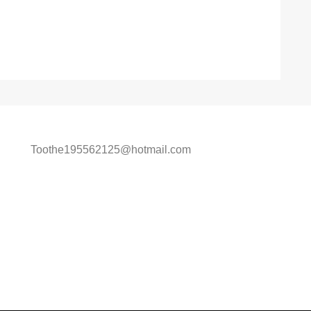
Toothe195562125@hotmail.com