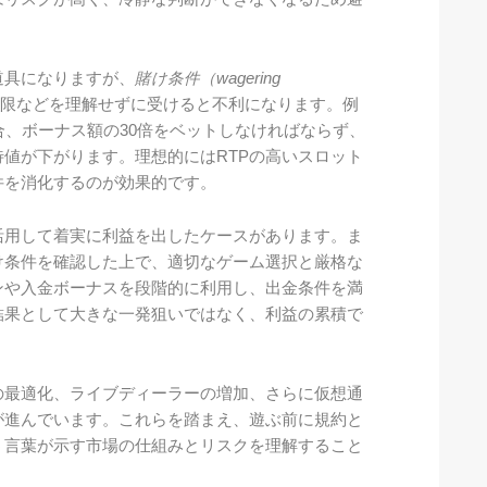
道具になりますが、
賭け条件（wagering
限などを理解せずに受けると不利になります。例
合、ボーナス額の30倍をベットしなければならず、
値が下がります。理想的にはRTPの高いスロット
件を消化するのが効果的です。
活用して着実に利益を出したケースがあります。ま
け条件を確認した上で、適切なゲーム選択と厳格な
ンや入金ボーナスを段階的に利用し、出金条件を満
結果として大きな一発狙いではなく、利益の累積で
の最適化、ライブディーラーの増加、さらに仮想通
が進んでいます。これらを踏まえ、遊ぶ前に規約と
う言葉が示す市場の仕組みとリスクを理解すること