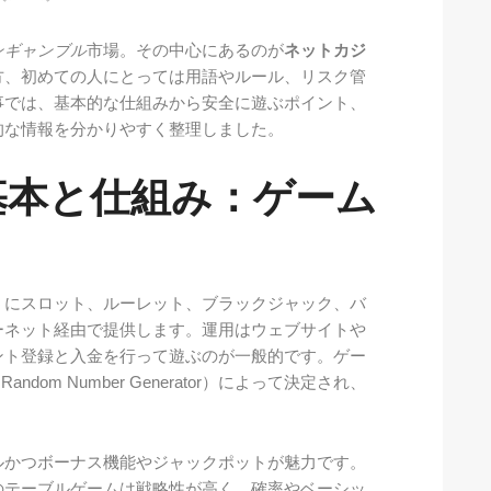
ンギャンブル
市場。その中心にあるのが
ネットカジ
方、初めての人にとっては用語やルール、リスク管
事では、基本的な仕組みから安全に遊ぶポイント、
的な情報を分かりやすく整理しました。
基本と仕組み：ゲーム
うにスロット、ルーレット、ブラックジャック、バ
ーネット経由で提供します。運用はウェブサイトや
ント登録と入金を行って遊ぶのが一般的です。ゲー
dom Number Generator）によって決定され、
ルかつボーナス機能やジャックポットが魅力です。
のテーブルゲームは戦略性が高く、確率やベーシッ