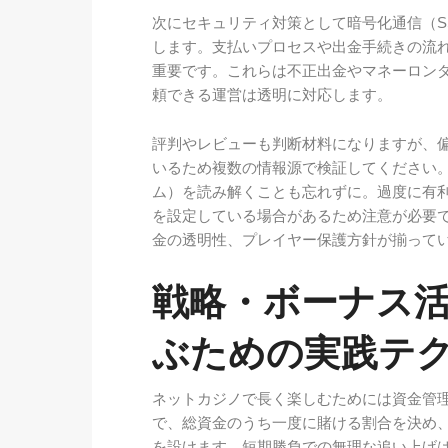
次にセキュリティ対策として暗号化通信（S
します。支払いプロセスや出金手続きの流れ
重要です。これらは不正出金やマネーロン
頼できる運営は透明に対応します。
評判やレビューも判断材料になりますが、
いるため複数の情報源で検証してください
ム）を読み解くことも忘れずに。過度に有
を設定している場合があるため注意が必要
金の透明性、プレイヤー保護方針が揃って
戦略・ボーナス
ぶための実践テ
ネットカジノで長く楽しむためには資金管
で、総資金のうち一度に賭ける割合を決め
を設けます。短期勝負での無理な追い上げ