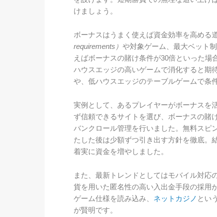
けましょう。
ボーナスはうまく使えば資金効率を高める
requirements）
や対象ゲーム、最大ベット制
えばボーナスの賭け条件が30倍といった場
ハウスエッジの高いゲームで消化すると期待
や、低ハウスエッジのテーブルゲームで条
実例として、あるプレイヤーがボーナスを
ず信頼できるサイトを選び、ボーナスの賭
バンクロール管理を行いました。無料スピ
たした後は少額ずつ引き出す方針を徹底。
着実に資金を増やしました。
また、最新トレンドとしてはモバイル対応
貨を用いた匿名性の高い入出金手段の採用
ゲーム仕様を読み込み、
ネットカジノ
とい
が賢明です。