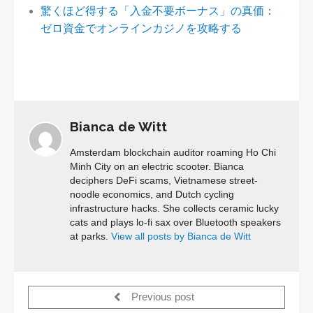
驚くほど得する「入金不要ボーナス」の真価：
ゼロ資金でオンラインカジノを攻略する
Bianca de Witt
Amsterdam blockchain auditor roaming Ho Chi
Minh City on an electric scooter. Bianca
deciphers DeFi scams, Vietnamese street-
noodle economics, and Dutch cycling
infrastructure hacks. She collects ceramic lucky
cats and plays lo-fi sax over Bluetooth speakers
at parks.
View all posts by Bianca de Witt
Previous post