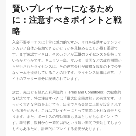
賢いプレイヤーになるため
に：注意すべきポイントと戦
略
入金不要ボーナスは非常に魅力的ですが、それを提供するオンライ
ンカジノ自体が信頼できるかどうかを見極めることが最も重要で
す。まず確認すべきは、そのカジノが
正規のライセンス
を所持して
いるかどうかです。キュラソー島、マルタ、英国などの政府機関か
ら発行されたライセンスは、その運営会社が厳格な規制の下で公平
なゲームを提供していることの証です。ライセンス情報は通常、サ
イトのフッター部分に記載されています。
次に、先ほども触れた利用規約（Terms and Conditions）の徹底的
な精読です。特に注目すべきは「最大出金限度額」の有無です。せ
っかく大きな利益を上げても、出金できる金額に上限が設定されて
いる場合があり、これはプレイヤーにとって非常に不利な条件とな
ります。また、ボーナスの有効期限も見落としがちなポイントで
す。獲得後、数日から一週間以内という短い期間で失効してしまう
ものもあるため、計画的にプレイする必要があります。