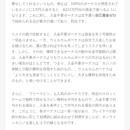
乗せしてくれるというもの。例えば、100%のボーナスが用意されて
いるカジノに1万円入金すると、合計2万円分の資金で遊べるように
なります。これに対し、入金不要ボーナスは文字通り
自己資金ゼロ
で始められる点が最大の違いであり、利点です。
リスクの面で比較すると、入金不要ボーナスは資金を失う可能性が
一切ありません。一方、ウェルカムボーナスは自分で入金したお金
を賭けるため、運が悪ければそれを失ってしまうリスクを伴いま
す。しかし、その分、獲得できるボーナスの額や出金可能額の上限
は、入金不要ボーナスよりもウェルカムボーナスの方がはるかに大
きい場合がほとんどです。つまり、入金不要ボーナスは「カジノの
体験と小額の勝利を目指すためのもの」、ウェルカムボーナスは
「より大きな資金でじっくりとプレイし、大きな勝利を目指すため
のもの」と使い分けることができます。
さらに、「フリースピン」も人気のボーナスです。特定のスロット
ゲームで無料で回せるスピン権利を付与するもので、入金不要で付
与される場合と、入金を条件として付与される場合の両方がありま
す。このように、各ボーナスには一長一短があり、プレイヤーの目
的や好みに応じて
効果的に組み合わせて利用する
ことが、オンライ
ンカジノを楽しむ上での鍵となるのです。