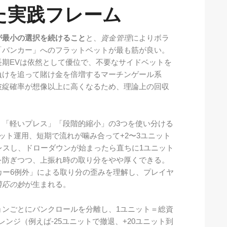
た実践フレーム
が最小の選択を続けること
と、
資金管理
によりボラ
「バンカー」へのフラットベットが最も筋が良い。
期EVは依然として優位で、不要なサイドベットを
負けを追って賭け金を倍増するマーチンゲール系
破綻確率が想像以上に高くなるため、理論上の回収
」「軽いプレス」「段階的縮小」の3つを使い分ける
ット運用、短期で流れが噛み合って+2〜3ユニット
くプレスし、ドローダウンが始まったら直ちに1ユニット
を防ぎつつ、上振れ時の取り分をやや厚くできる。
「バンカー6例外」による取り分の歪みを理解し、プレイヤ
適応の妙
が生まれる。
ョンごとにバンクロールを分離し、1ユニット＝総資
レンジ（例えば-25ユニットで撤退、+20ユニット到