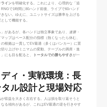
りライン
を明確化する。これにより、心理的な「追
NGで1時間に80ハンド前後、ライブで60ハンド
できない。ゆえに、ユニットサイズは勝率を上げる
置として機能する。
る」があるが、各ハンドは独立事象であり、
連勝・
ドマップはペース配分の指標（熱くなったら休む、
の根拠は一貫してEV最適（多くはバンカー）に置
数切り上げやミニマムの変動、テーブルの満席・進
ト」にも目を配ると、
トータルでの勝ちやすさ
が一
タディ・実戦環境：長
ンタル設計と現場対応
れ
が収益を大きく左右する。人は損を取り返そうと
なる傾向があるが、これはEV最適の逆を行きやす