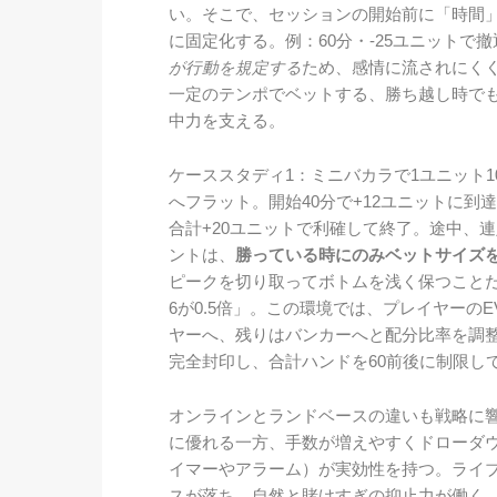
い。そこで、セッションの開始前に「時間
に固定化する。例：60分・-25ユニットで撤
が行動を規定する
ため、感情に流されにく
一定のテンポでベットする、勝ち越し時で
中力を支える。
ケーススタディ1：ミニバカラで1ユニット1
へフラット。開始40分で+12ユニットに到
合計+20ユニットで利確して終了。途中、
ントは、
勝っている時にのみベットサイズ
ピークを切り取ってボトムを浅く保つことだ。ケ
6が0.5倍」。この環境では、プレイヤーの
ヤーへ、残りはバンカーへと配分比率を調
完全封印し、合計ハンドを60前後に制限し
オンラインとランドベースの違いも戦略に
に優れる一方、手数が増えやすくドローダ
イマーやアラーム）が実効性を持つ。ライ
スが落ち、自然と賭けすぎの抑止力が働く