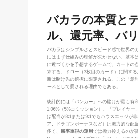
バカラの本質と
ル、還元率、バ
バカラ
はシンプルさとスピード感で世界の
にはまず仕組みの理解が欠かせない。基本
に近づくかを予想するゲームで、カードの点数は
算する。ドロー（3枚目のカード）に関す
断は賭け先の選択に限定される。この「意
ーム
として愛される理由でもある。
統計的には「バンカー」への賭けが最も有
1.06%（5%コミッション）、「プレイヤー
は配当が8:1または9:1でもハウスエッジ
ア、ドラゴンボーナスなど）は魅力的な配
多く、
勝率重視の運用
では極力控えるのが賢