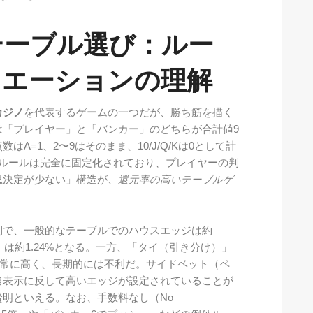
テーブル選び：ルー
リエーションの理解
カジノ
を代表するゲームの一つだが、勝ち筋を描く
は「プレイヤー」と「バンカー」のどちらが合計値9
A=1、2〜9はそのまま、10/J/Q/Kは0として計
るルールは完全に固定化されており、プレイヤーの判
思決定が少ない」構造が、
還元率の高いテーブルゲ
利で、一般的なテーブルでのハウスエッジは約
」は約1.24%となる。一方、「タイ（引き分け）」
が非常に高く、長期的には不利だ。サイドベット（ペ
当表示に反して高いエッジが設定されていることが
明といえる。なお、手数料なし（No