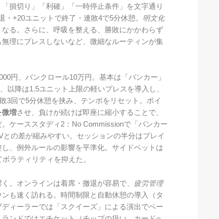
」「損切り」「利確」「一時停止条件」を文字通り
退・+20ユニットで終了・連敗4で5分休憩。
明文化
くなる。さらに、呼吸を整える、勝敗にかかわらず
も無理にプレスしないなど、微細なルーティンが集
000円、バンクロール10万円。基本は「バンカー」
達、以降は1.5ユニット上限の軽いプレスを導入し、
連敗3回で5分休憩を挟み、テンポをリセット。ポイ
を微増
させ、負けが続けば即座に縮小することで、
ーススタディ2：No Commissionで「バンカー
EVとの差が縮みやすい。セッションの半分はプレイ
整し、例外ルールの影響を平準化。サイドベットは
てボラティリティを抑えた。
響く。オンラインは着席・撤退が容易で、
疲労管理
ウンも速く訪れる。時間制限と自動休憩の導入（タ
ブディーラーでは「スクイーズ」による演出でペー
。ランドではエチケット（チップの扱い、カードへ