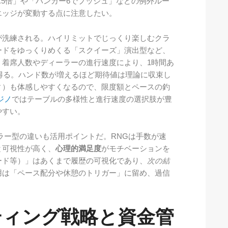
み0.5倍」や「バンカー6でプッシュ」などの例外ルー
エッジが変動する点に注意したい。
が洗練される。ハイリミットでじっくり楽しむクラ
ードをゆっくりめくる「スクイーズ」演出型など、
、着席人数やディーラーの進行速度により、1時間あ
り得る。ハンド数が増えるほど期待値は理論に収束し
ィ）も体感しやすくなるので、限度額とペースの釣
ジノ
ではテーブルの多様性と進行速度の選択肢が豊
やすい。
ラー型の違いも活用ポイントだ。RNGは手数が速
と可視性が高く、
心理的満足度
がモチベーションを
ード等）」はあくまで履歴の可視化であり、
次の結
用は「ペース配分や休憩のトリガー」に留め、過信
ティング戦略と資金管