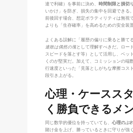
達で利確）を事前に決め、
時間制限と損切
いかけ」を防ぎ、損失の集中を回避できる。R
前後回す場合、想定ボラティリティは無視
よりも「生存確率」を高めるための安全装
よくある誤解に「履歴の偏りに乗ると勝て
連敗は偶然の塊
として理解すべきだ。ロー
スピードを落とす等）として活用し、ベット
くのが堅実だ。加えて、コミッションの端
行速度といった「見落としがちな摩擦コス
段引き上がる。
心理・ケースス
く勝負できるメ
同じ数学的優位を持っていても、
心理のぶ
賭け金を上げ、勝っているときに守りが強く