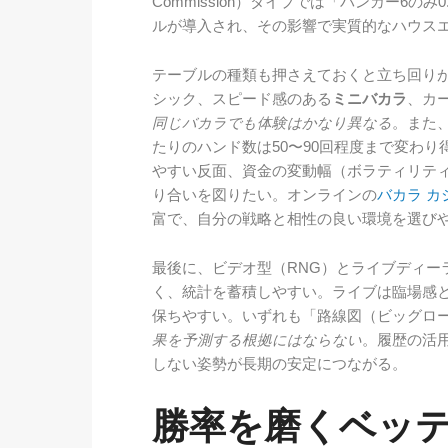
Commission）タイプでは「バンカー6の
ルが導入され、その影響で実質的なハウス
テーブルの種類も押さえておくと立ち回り
シック、スピード感のある
ミニバカラ
、カ
同じバカラでも体験はかなり異なる
。また
たりのハンド数は50〜90回程度まで変わ
やすい反面、資金の変動幅（ボラティリテ
り合いを図りたい。オンラインの
バカラ カ
富で、自分の戦略と相性の良い環境を選び
最後に、ビデオ型（RNG）とライブディー
く、統計を蓄積しやすい。ライブは臨場感
保ちやすい。いずれも「路線図（ビッグロ
果を予測する根拠にはならない
。履歴の活
しない姿勢が長期の安定につながる。
勝率を磨くベッ