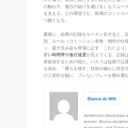
の触れ方、進行の妨げを避ける）もスムー
を支える。どの環境でも、飲酒のコントロ
つ鍵となる。
最後に、結果の記録をルーチン化すると、
別、ルール（コミッション有無・例外の仕
ン、最大含み益を簡潔に記す。これにより
すい時間帯や進行速度
が見えてくる。記録
客観化
するための鏡だ。バカラは短期では
を高め、「勝ちを残す」技術が確かに存在す
の三本柱を軸に、ブレないプレーを積み重
Bianca de Witt
Amsterdam blockchain au
scooter. Bianca deciphe
economics, and Dutch cyc