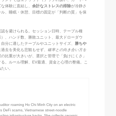
ズな体験に直結し、
余計なストレスの排除
が冷静さ
ール、睡眠・休憩、目標の固定が「判断の質」を保
誤認を避けられる。セッション日時、テーブル種
様）、ハンド数、勝敗ユニット、最大ドローダウ
、自分に適したテーブルやユニットサイズ、
勝ちや
は過去を美化も悲観もせず、
確率との向き合い方を
運の比重が大きいが、選択と管理で「負けにくさ」
る。ルール理解、EV最適、資金と心理の整備。こ
ねたい。
ditor roaming Ho Chi Minh City on an electric
rs DeFi scams, Vietnamese street-noodle
ling infrastructure hacks. She collects ceramic