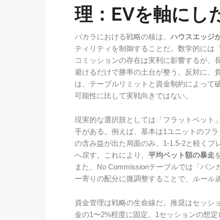
理：EVを軸にし
バカラにおける戦略の核は、
ハウスエッジ
ティリティを制御することだ。数学的には
コミッションの存在は実利に影響するが、長
避けるだけで勝率の土台が整う。反対に、
は、テーブルリミットと資金制約によって
可能性に比して実戦向きではない。
現実的な選択肢としては「フラットベット
手がある。例えば、基本は1ユニットのフラ
の含み益が出た局面のみ、1-1.5-2と軽
へ戻す。これにより、
平均ベット額の暴走
また、No Commissionテーブルでは
ー寄りの配分に微調整することで、
ルール
資金管理は戦略の生命線だ。推奨はセッシ
金の1〜2%程度に固定。1セッションの想定