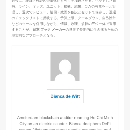
最後に、記録と検証の習慣化がすべてを加速させる。ベットした日
時、ライン、
オッズ
、ユニット、根拠、結果、CLVの有無を一元管
理し、週次でレビュー。勝因・敗因を仮説とセットで保存し、翌週
のチェックリストに反映する。予算上限、クールダウン、自己除外
などのツールを併用しながら、情報、数理、規律の三位一体で運用
することが、
日本 ブック メーカー
の世界で長期的に生き残るための
現実的なアプローチとなる。
Bianca de Witt
Amsterdam blockchain auditor roaming Ho Chi Minh
City on an electric scooter. Bianca deciphers DeFi
scams, Vietnamese street-noodle economics, and