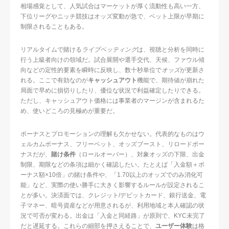
相場感覚として、人気試合はマーケットが厚く流動性も高い一方、
下位リーグやニッチ競技はオッズ変動が急で、ベット上限が早期に
制限されることもある。
リアルタイムで賭ける
ライブベッティング
は、視聴と分析を同時に
行う上級者向けの領域だ。試合展開や選手交代、天候、ファウル傾
向などの定性的要素を瞬時に反映し、数十秒単位で
オッズ
が更新さ
れる。ここで有効なのが
キャッシュアウト
機能で、期待値が崩れた
局面で早めに損切りしたり、優位な状況で利益確定したりできる。
ただし、キャッシュアウト価格には事業者のマージンが含まれるた
め、使いどころの見極めが重要だ。
ボーナスとプロモーションの理解も欠かせない。代表的なものはウ
ェルカムボーナス、フリーベット、オッズブースト、リロードボー
ナスだが、
賭け条件
（ロールオーバー）、対象オッズの下限、出金
制限、期限などの条項は細かく確認したい。たとえば「入金額＋ボ
ーナス額×10倍」の賭け条件や、「1.70以上のオッズでのみ消化可
能」など、実際の使い勝手に大きく影響するルールが設定されるこ
とが多い。決済面では、クレジット/デビットカード、銀行送金、電
子マネー、暗号資産などが用意されるが、利用地域と本人確認の状
況で可否が変わる。出金は「入金と同経路」が原則で、KYC未完了
だと遅延する。これらの細部を押さえることで、
ユーザー体験
は格