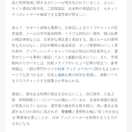
認と利用地域に関するポリシーが明文化されていること。さらに、
サイト通信の暗号化、二段階認証、出金時の再認証など、セキュリ
ティのレイヤーが確認できる運営者が望ましい。
加えて、サポート体制も重要だ。日本語によるライブチャットの応
答速度、メールの平均返信時間、トラブル対応の一貫性、賭け結果
の検証体制などは、日常的な満足度と直結する。賭けルールの透明
性も欠かせない。試合中断時の返金規定、
オッズ
更新時のベット受
付条件、アジアンハンディキャップや合計得点の判定基準など、運
営ポリシーを事前に確認しておくと齟齬が起きにくい。また、市場
動向のリサーチには、比較メディアやレビュー記事が役立つ。参考
情報は、一部の専門サイトや
日本 ブック メーカー
に関するまとめペ
ージでも見つかるが、広告と編集記事の区別を意識し、複数ソース
をクロスチェックする慎重さが求められる。
最後に、責任ある利用の視点を忘れないこと。自己除外、入金上
限、時間制限といったツールが備わっているか、未成年保護の規定
が実装されているかは、運営者の健全性を映す鏡だ。高い還元を強
調するだけの宣伝に流されず、
安全性
と透明性を軸に“長く付き合え
る”事業者を選ぶことが、
日本 ブック メーカー
を利用するうえでの
土台になる。