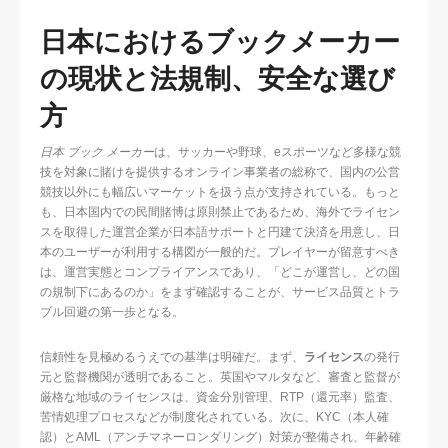
日本におけるブックメーカー
の現状と法規制、安全な選び
方
日本 ブック メーカー
は、サッカーや野球、eスポーツなど多様な競
技を対象に賭けを提供するオンライン事業者の総称で、国内の公営
競技以外にも幅広いマーケットを扱う点が支持されている。もっと
も、日本国内での民間賭博は原則禁止であるため、海外でライセン
スを取得した運営企業が日本語サポートと円建て決済を用意し、日
本のユーザーが利用する構図が一般的だ。プレイヤーが留意すべき
は、運営実態とコンプライアンスであり、「どこが運営し、どの国
の規制下にあるのか」をまず確認することが、サービス品質とトラ
ブル回避の第一歩となる。
信頼性を見極めるうえでの基準は明確だ。まず、
ライセンス
の発行
元と監督機関が透明であること。英国やマルタなど、審査と監督が
厳格な地域のライセンスは、資金分別管理、RTP（還元率）監査、
苦情処理プロセスなどが制度化されている。次に、KYC（本人確
認）とAML（アンチマネーロンダリング）対策が整備され、年齢確