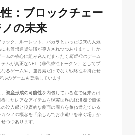
来性：ブロックチェー
ジノの未来
ジャック、ルーレット、バカラといった従来の人気
ム
にも仮想通貨決済が導入されつつあります。しか
ゲームの核心に組み込んだまったく
新世代のゲーム
テムが真正なNFT（非代替性トークン）としてプ
になるゲームや、運要素だけでなく戦略性を持たせ
）」モデルのゲームも登場しています。
え、
資産形成の可能性
を内包している点で従来とは
獲得したレアなアイテムを現実世界の経済圏で価値
への没入感と投資的な側面の両方を兼ね備えている
ンカジノの概念を「楽しんでお小遣いを稼ぐ場」か
させつつあります。