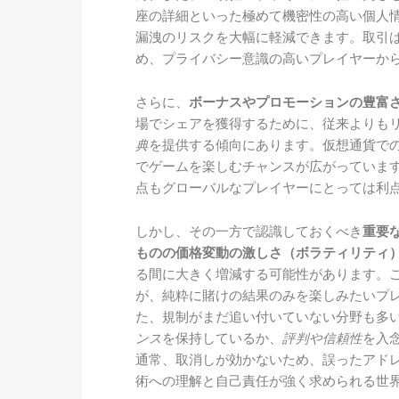
座の詳細といった極めて機密性の高い個人
漏洩のリスクを大幅に軽減できます。取引
め、プライバシー意識の高いプレイヤーか
さらに、
ボーナスやプロモーションの豊富
場でシェアを獲得するために、従来よりも
典
を提供する傾向にあります。仮想通貨で
でゲームを楽しむチャンスが広がっていま
点もグローバルなプレイヤーにとっては利
しかし、その一方で認識しておくべき
重要
ものの価格変動の激しさ（ボラティリティ
る間に大きく増減する可能性があります。
が、純粋に賭けの結果のみを楽しみたいプ
た、規制がまだ追い付いていない分野も多
ンス
を保持しているか、
評判や信頼性
を入
通常、取消しが効かないため、誤ったアド
術への理解と自己責任が強く求められる世