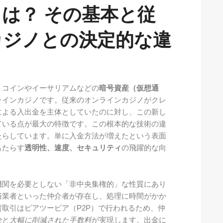
は？ その基本と従
カジノとの決定的な違
トコインやイーサリアムなどの
暗号資産（仮想通
ラインカジノです。従来のオンラインカジノがクレ
による入出金を主体としていたのに対し、この新し
ている点が最大の特徴です。この根本的な技術の違
たらしています。単に入金方法が増えたという表面
もたらす
透明性、速度、セキュリティ
の飛躍的な向
機関を必要としない「非中央集権的」な性質にあり
済業者といった仲介者が存在し、処理に時間がかか
取引はピアツーピア（P2P）で行われるため、仲
金
と
大幅に削減された手数料
が実現します。出金に