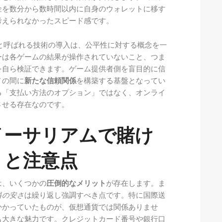
金を数分から数時間以内に自身のウォレットに移す
考えられなかったスピード感です。
と呼ばれる技術の導入は、公平性に対する概念を一
ーは各ゲームの結果が操作されていないこと、つま
を自ら検証できます。ゲーム提供者側を盲目的に信
ノの間に
新たな信頼関係
を構築する基盤となってい
る「支払い方法のオプション」ではなく、オンライ
させる存在なのです。
イーサリアムで賭け
トと注意点
は、いくつかの
圧倒的なメリット
が存在します。ま
料の安さ
は繰り返し強調すべき点です。特に国際送
かかっていたものが、仮想通貨では関係ありませ
も大きな魅力です。クレジットカード番号や銀行口