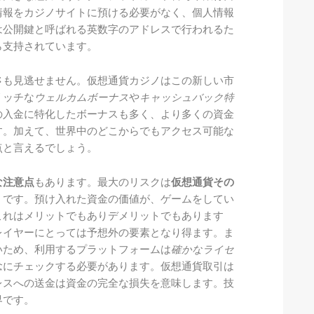
情報をカジノサイトに預ける必要がなく、個人情報
は公開鍵と呼ばれる英数字のアドレスで行われるた
ら支持されています。
さ
も見逃せません。仮想通貨カジノはこの新しい市
リッチな
ウェルカムボーナス
や
キャッシュバック特
の入金に特化したボーナスも多く、より多くの資金
す。加えて、世界中のどこからでもアクセス可能な
点と言えるでしょう。
な注意点
もあります。最大のリスクは
仮想通貨その
）
です。預け入れた資金の価値が、ゲームをしてい
これはメリットでもありデメリットでもあります
レイヤーにとっては予想外の要素となり得ます。ま
いため、利用するプラットフォームは
確かなライセ
念にチェックする必要があります。仮想通貨取引は
レスへの送金は資金の完全な損失を意味します。技
界です。