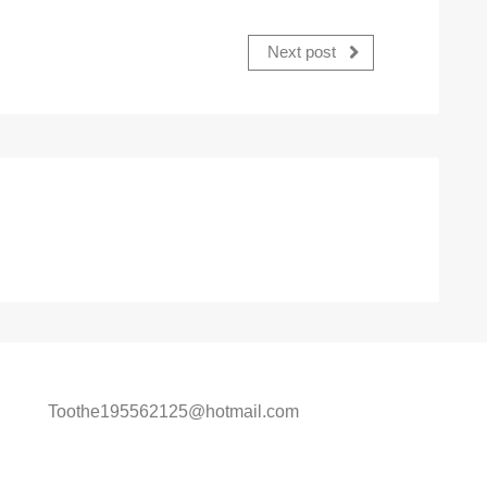
Next post
Toothe195562125@hotmail.com