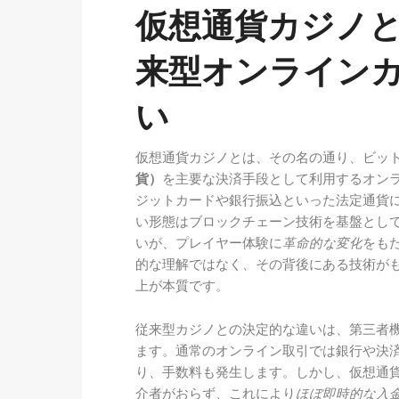
仮想通貨カジノと
来型オンライン
い
仮想通貨カジノとは、その名の通り、ビッ
貨）
を主要な決済手段として利用するオン
ジットカードや銀行振込といった法定通貨
い形態はブロックチェーン技術を基盤とし
いが、プレイヤー体験に
革命的な変化
をも
的な理解ではなく、その背後にある技術が
上が本質です。
従来型カジノとの決定的な違いは、第三者
ます。通常のオンライン取引では銀行や決
り、手数料も発生します。しかし、仮想通貨
介者がおらず、これにより
ほぼ即時的な入