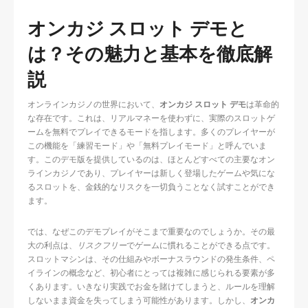
オンカジ スロット デモと
は？その魅力と基本を徹底解
説
オンラインカジノの世界において、
オンカジ スロット デモ
は革命的
な存在です。これは、リアルマネーを使わずに、実際のスロットゲ
ームを無料でプレイできるモードを指します。多くのプレイヤーが
この機能を「練習モード」や「無料プレイモード」と呼んでいま
す。このデモ版を提供しているのは、ほとんどすべての主要なオン
ラインカジノであり、プレイヤーは新しく登場したゲームや気にな
るスロットを、金銭的なリスクを一切負うことなく試すことができ
ます。
では、なぜこのデモプレイがそこまで重要なのでしょうか。その最
大の利点は、
リスクフリー
でゲームに慣れることができる点です。
スロットマシンは、その仕組みやボーナスラウンドの発生条件、ペ
イラインの概念など、初心者にとっては複雑に感じられる要素が多
くあります。いきなり実践でお金を賭けてしまうと、ルールを理解
しないまま資金を失ってしまう可能性があります。しかし、
オンカ