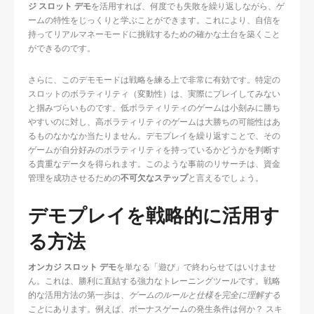
ジ スロット デモ
を活用すれば、何度でも失敗を繰り返しながら、ゲ
ームの特性をじっくりと学ぶことができます。これにより、自信を
持ってリアルマネーモードに挑戦するための確かな土台を築くこと
ができるのです。
さらに、このデモモードは戦略を練る上で非常に有効です。特定の
スロットのボラティリティ（変動性）は、実際にプレイしてみない
と掴みづらいものです。低ボラティリティのゲームは小刻みに勝ち
やすいのに対し、高ボラティリティのゲームは大勝ちの可能性はあ
るものなかなか当たりません。デモプレイを繰り返すことで、その
ゲームが自分好みのボラティリティを持っているかどうかを判断す
る貴重なデータを得られます。このような事前のリサーチは、資金
管理を成功させるための
不可欠なステップ
と言えるでしょう。
デモプレイを戦略的に活用す
る方法
オンカジ スロット デモ
を単なる「遊び」で終わらせてはいけませ
ん。これは、勝利に直結する強力なトレーニングツールです。戦略
的な活用方法の第一歩は、
ゲームのルールと仕様を完全に理解する
こと
にあります。例えば、ボーナスゲームの発生条件は何か？ スキ