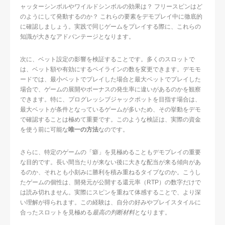
ャッターシンボルやワイルドシンボルの効果は？ フリースピンはど
のようにして発動するのか？ これらの要素をデモプレイ中に徹底的
に確認しましょう。実践で同じゲームをプレイする際に、これらの
知識が大きなアドバンテージとなります。
次に、ベット設定の影響を検証することです。多くのスロットで
は、ベット額や有効にするペイラインの数を変更できます。デモモ
ードでは、最小ベットでプレイした場合と最大ベットでプレイした
場合で、ゲームの展開やボーナスの発生率に違いがあるのかを観察
できます。特に、プログレッシブジャックポットを目指す場合は、
最大ベットが条件となっているゲームが多いため、その挙動をデモ
で確認することは極めて重要です。このような検証は、実際の資金
を使う前に可能な
唯一の方法
なのです。
さらに、特定のゲームの「癖」を見極めることもデモプレイの重要
な目的です。長い間当たりが来ない後に大きな配当が来る傾向があ
るのか、それとも小刻みに勝利を積み重ねるタイプなのか。こうし
たゲームの個性は、開発元が公開する還元率（RTP）の数字だけで
は読み切れません。実際にスピンを重ねて体感することで、より深
い理解が得られます。この経験は、自分の好みやプレイスタイルに
合ったスロットを見極める
最高の判断材料
となります。