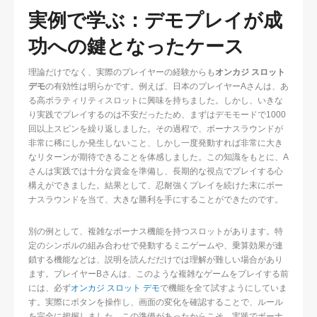
実例で学ぶ：デモプレイが成
功への鍵となったケース
理論だけでなく、実際のプレイヤーの経験からも
オンカジ スロット
デモ
の有効性は明らかです。例えば、日本のプレイヤーAさんは、あ
る高ボラティリティスロットに興味を持ちました。しかし、いきな
り実践でプレイするのは不安だったため、まずはデモモードで1000
回以上スピンを繰り返しました。その過程で、ボーナスラウンドが
非常に稀にしか発生しないこと、しかし一度発動すれば非常に大き
なリターンが期待できることを体感しました。この知識をもとに、A
さんは実践では十分な資金を準備し、長期的な視点でプレイする心
構えができました。結果として、忍耐強くプレイを続けた末にボー
ナスラウンドを当て、大きな勝利を手にすることができたのです。
別の例として、複雑なボーナス機能を持つスロットがあります。特
定のシンボルの組み合わせで発動するミニゲームや、乗算効果が連
鎖する機能などは、説明を読んだだけでは理解が難しい場合があり
ます。プレイヤーBさんは、このような複雑なゲームをプレイする前
には、必ず
オンカジ スロット デモ
で機能を全て試すようにしていま
す。実際にボタンを操作し、画面の変化を確認することで、ルール
を完全に把握しました。この準備があったからこそ、実践でボーナ