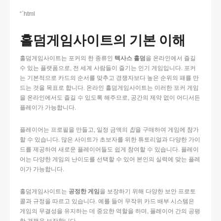
“`html
홀덤게임사이트의 기본 이해
홀덤게임사이트는 포커의 한 종류인
텍사스 홀덤
을 온라인에서 즐길
수 있는 플랫폼으로, 전 세계 사람들이 즐기는 인기 게임입니다. 포커
는 기본적으로 카드의 순서를 맞추고 경쟁자보다 높은 순위의 패를 만
드는 것을 목표로 합니다. 온라인 홀덤게임사이트는 이러한 포커 게임
을 온라인에서도 즐길 수 있도록 해주므로, 공간의 제약 없이 어디서든
플레이가 가능합니다.
플레이어는 프로필을 만들고, 일정 금액의
칩
을 구매하여 게임에 참가
할 수 있습니다. 많은 사이트가 초보자를 위한 튜토리얼과 다양한 가이
드를 제공하여 새로운 플레이어들도 쉽게 참여할 수 있습니다. 플레이
어는 다양한 게임의 난이도를 선택할 수 있어 본인의 실력에 맞는 플레
이가 가능합니다.
홀덤게임사이트는
공정한 게임
을 보장하기 위해 다양한 보안 프로토
콜과 규정을 따르고 있습니다. 예를 들어 무작위 카드 배부 시스템은
게임의 무결성을 유지하는 데 중요한 역할을 하며, 플레이어 간의 공평