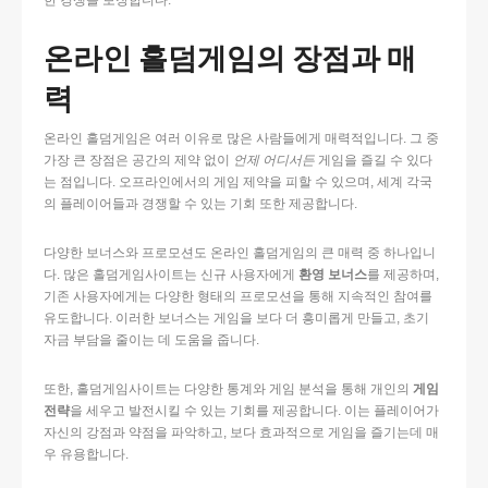
한 경쟁을 보장합니다.
온라인 홀덤게임의 장점과 매
력
온라인 홀덤게임은 여러 이유로 많은 사람들에게 매력적입니다. 그 중
가장 큰 장점은 공간의 제약 없이
언제 어디서든
게임을 즐길 수 있다
는 점입니다. 오프라인에서의 게임 제약을 피할 수 있으며, 세계 각국
의 플레이어들과 경쟁할 수 있는 기회 또한 제공합니다.
다양한 보너스와 프로모션도 온라인 홀덤게임의 큰 매력 중 하나입니
다. 많은 홀덤게임사이트는 신규 사용자에게
환영 보너스
를 제공하며,
기존 사용자에게는 다양한 형태의 프로모션을 통해 지속적인 참여를
유도합니다. 이러한 보너스는 게임을 보다 더 흥미롭게 만들고, 초기
자금 부담을 줄이는 데 도움을 줍니다.
또한, 홀덤게임사이트는 다양한 통계와 게임 분석을 통해 개인의
게임
전략
을 세우고 발전시킬 수 있는 기회를 제공합니다. 이는 플레이어가
자신의 강점과 약점을 파악하고, 보다 효과적으로 게임을 즐기는데 매
우 유용합니다.