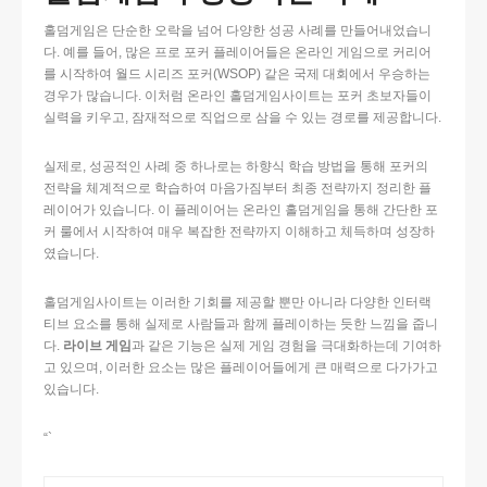
홀덤게임은 단순한 오락을 넘어 다양한 성공 사례를 만들어내었습니
다. 예를 들어, 많은 프로 포커 플레이어들은 온라인 게임으로 커리어
를 시작하여 월드 시리즈 포커(WSOP) 같은 국제 대회에서 우승하는
경우가 많습니다. 이처럼 온라인 홀덤게임사이트는 포커 초보자들이
실력을 키우고, 잠재적으로 직업으로 삼을 수 있는 경로를 제공합니다.
실제로, 성공적인 사례 중 하나로는 하향식 학습 방법을 통해 포커의
전략을 체계적으로 학습하여 마음가짐부터 최종 전략까지 정리한 플
레이어가 있습니다. 이 플레이어는 온라인 홀덤게임을 통해 간단한 포
커 룰에서 시작하여 매우 복잡한 전략까지 이해하고 체득하며 성장하
였습니다.
홀덤게임사이트는 이러한 기회를 제공할 뿐만 아니라 다양한 인터랙
티브 요소를 통해 실제로 사람들과 함께 플레이하는 듯한 느낌을 줍니
다.
라이브 게임
과 같은 기능은 실제 게임 경험을 극대화하는데 기여하
고 있으며, 이러한 요소는 많은 플레이어들에게 큰 매력으로 다가가고
있습니다.
“`