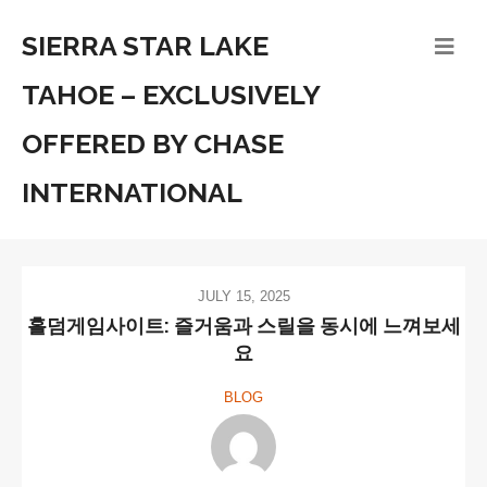
SIERRA STAR LAKE
TAHOE – EXCLUSIVELY
OFFERED BY CHASE
INTERNATIONAL
JULY 15, 2025
홀덤게임사이트: 즐거움과 스릴을 동시에 느껴보세
요
BLOG