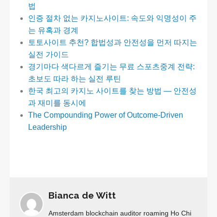
법
인증 절차 없는 카지노사이트: 속도와 익명성이 주
는 유혹과 경계
토토사이트 추천? 합법성과 안전성을 먼저 따지는
실전 가이드
경기마다 색다르게 즐기는 무료 스포츠중계 전략:
초보도 따라 하는 실전 루틴
한국 최고의 카지노 사이트를 찾는 방법 — 안전성
과 재미를 동시에
The Compounding Power of Outcome-Driven
Leadership
Bianca de Witt
Amsterdam blockchain auditor roaming Ho Chi