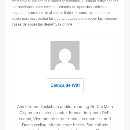
recreativo y uno con resultados sostenibles. Al alinear estos hábitos
con funciones como
cash out
, creador de apuestas, límites de
seguridad y un servicio al cliente fiable, se construye una base
sólida para aprovechar las oportunidades que ofrecen las
mejores
casas de apuestas deportivas online
.
Bianca de Witt
Amsterdam blockchain auditor roaming Ho Chi Minh
City on an electric scooter. Bianca deciphers DeFi
scams, Vietnamese street-noodle economics, and
Dutch cycling infrastructure hacks. She collects