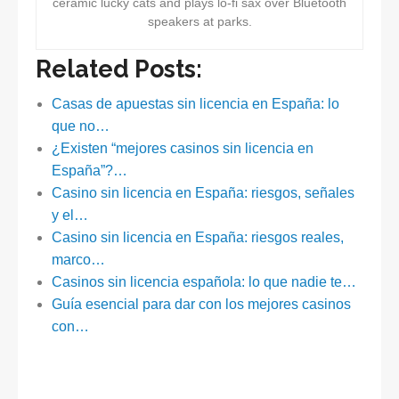
ceramic lucky cats and plays lo-fi sax over Bluetooth
speakers at parks.
Related Posts:
Casas de apuestas sin licencia en España: lo
que no…
¿Existen “mejores casinos sin licencia en
España”?…
Casino sin licencia en España: riesgos, señales
y el…
Casino sin licencia en España: riesgos reales,
marco…
Casinos sin licencia española: lo que nadie te…
Guía esencial para dar con los mejores casinos
con…