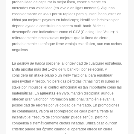
probabilidad de capturar la mejor línea, especialmente en
mercados con volatilidad (en vivo o en ligas menores). Algunas
casas destacan en
tenis
por su rapidez para ajustar líneas, otras en
fútbol
por mejores payouts en hándicaps; identificar fortalezas por
deporte ayuda a construir una cartera multi-book. Mide tu
desempeño con indicadores como el
CLV
(Closing Line Value): si
reiteradamente tomas cuotas mejores que la línea de cierre,
probablemente tu enfoque tiene ventaja estadística, aun con rachas
negativas.
La
gestión de banca
sostiene la longevidad de cualquier estrategia.
Evita apostar más del 1–2% de tu bankroll por selección, y
considera un
stake plano
o un Kelly fraccional para equilibrar
agresividad y riesgo. No persigas pérdidas (“chasing”) ni subas el
stake por impulsos: el control emocional es tan importante como las
matemáticas. En
apuestas en vivo
, mantén disciplina: aunque
ofrecen gran valor por información adicional, también elevan la
posibilidad de errores por velocidad de mercado. En promociones
de combinadas, valora el sobreprecio de cada pierna frente al
incentivo; el “seguro de combinada” puede ser útil, pero no
compensa sistemáticamente cuotas infladas. Utiliza
cash out
con
criterio: puede ser óptimo cuando el operador ofrece un cierre