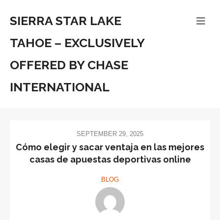
SIERRA STAR LAKE
TAHOE – EXCLUSIVELY
OFFERED BY CHASE
INTERNATIONAL
SEPTEMBER 29, 2025
Cómo elegir y sacar ventaja en las mejores
casas de apuestas deportivas online
BLOG