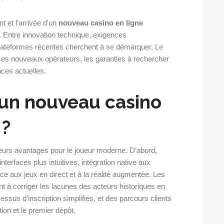
 et l'arrivée d'un
nouveau casino en ligne
s. Entre innovation technique, exigences
plateformes récentes cherchent à se démarquer. Le
r ces nouveaux opérateurs, les garanties à rechercher
nces actuelles.
 un nouveau casino
 ?
eurs avantages pour le joueur moderne. D’abord,
terfaces plus intuitives, intégration native aux
 aux jeux en direct et à la réalité augmentée. Les
t à corriger les lacunes des acteurs historiques en
essus d’inscription simplifiés, et des parcours clients
tion et le premier dépôt.