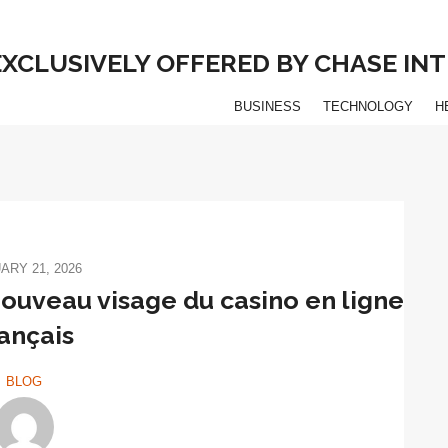
 EXCLUSIVELY OFFERED BY CHASE I
BUSINESS
TECHNOLOGY
H
ARY 21, 2026
 nouveau visage du casino en ligne
ançais
BLOG