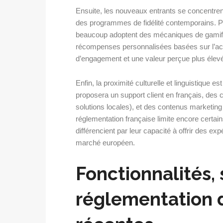
Ensuite, les nouveaux entrants se concentrent
des programmes de fidélité contemporains. Plu
beaucoup adoptent des mécaniques de gamific
récompenses personnalisées basées sur l’acti
d’engagement et une valeur perçue plus élevée 
Enfin, la proximité culturelle et linguistique e
proposera un support client en français, des
solutions locales), et des contenus marketin
réglementation française limite encore certai
différencient par leur capacité à offrir des e
marché européen.
Fonctionnalités, 
réglementation 