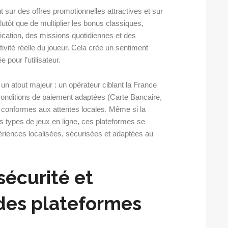
 sur des offres promotionnelles attractives et sur
tôt que de multiplier les bonus classiques,
ation, des missions quotidiennes et des
vité réelle du joueur. Cela crée un sentiment
pour l’utilisateur.
st un atout majeur : un opérateur ciblant la France
 conditions de paiement adaptées (Carte Bancaire,
g conformes aux attentes locales. Même si la
ns types de jeux en ligne, ces plateformes se
xpériences localisées, sécurisées et adaptées au
sécurité et
des plateformes