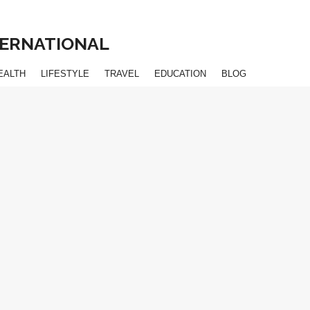
NTERNATIONAL
EALTH
LIFESTYLE
TRAVEL
EDUCATION
BLOG