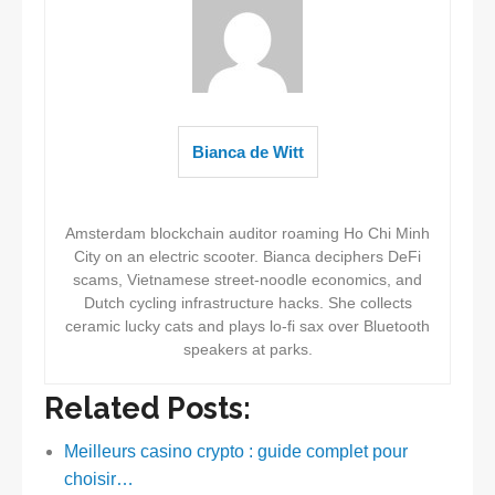
Bianca de Witt
Amsterdam blockchain auditor roaming Ho Chi Minh
City on an electric scooter. Bianca deciphers DeFi
scams, Vietnamese street-noodle economics, and
Dutch cycling infrastructure hacks. She collects
ceramic lucky cats and plays lo-fi sax over Bluetooth
speakers at parks.
Related Posts:
Meilleurs casino crypto : guide complet pour
choisir…