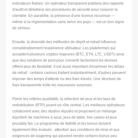
indicateurs fiables. Un opérateur transparent publiera des rapports
d'audit et détaillera ses procédures de sécurité pour rassurer la
clientèle. En parallèle, la présence d'une licence reconnue —
même si la réglementation varie selon les pays — est un bon signe
de sérieux.
Ensuite, la diversité des méthodes de dépôt et retrait influence
considérablement l'expérience utilisateur. Les plateformes qui
acceptent plusieurs cryptos majeures (BTC, ETH, LTC, USDT) ainsi
que des solutions de pont pour convertir facilement les devises
offrent plus de flexibilité. Il est aussi important d'examiner les délais
de retrait : certains casinos traitent instantanément, d'autres peuvent
imposer des temps d'attente ou des frais élevés. Une structure de
frais transparente évite les mauvaises surprises.
Parmi les critères qualitatifs, la sélection de jeux et les taux de
redistribution (RTP) jouent un rôle central. Les meilleurs opérateurs
collaborent avec des studios réputés et proposent un mélange
équilibré de machines à sous, jeux de table, live casino et jeux
provably fair. Le programme de fidélité et les bonus doivent
également être évalués : attention aux conditions de mise et aux
exigences de wagering qui peuvent rendre certains bonus peu