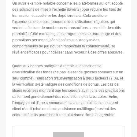
Un autre exemple notable concerne les plateformes qui ont adopté
des solutions de mise à l'échelle (layer 2) pour réduire les frais de
transaction et accélérer les dépôts/retraits. Cela améliore
l'expérience des micro-joueurs et des utilisateurs réguliers qui
veulent effectuer de nombreuses transactions sans subir de coûts
prohibitifs. Côté marketing, des programmes de parrainage et des
promotions personnalisées basées sur l'analyse des
comportements de jeu (tout en respectant la confidentialité) se
révèlent efficaces pour fidéliser sans recourir à des offres abusives.
Quant aux bonnes pratiques à retenir, elles incluent la
diversification des fonds (ne pas laisser de grosses sommes sur un
seul compte), l'utilisation d'authentification à deux facteurs (2FA), et
la vérification systématique des conditions de bonus. Les cas de
litiges recensés montrent que les joueurs ayant pris ces précautions
obtiennent généralement des résolutions plus favorables. Enfin,
l'engagement d'une communauté et la disponibilité d'un support
client réactif (chat en direct, assistance multilingue) restent des
critères décisifs pour choisir une plateforme fiable et agréable.