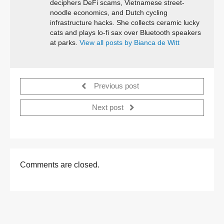
deciphers DeFi scams, Vietnamese street-
noodle economics, and Dutch cycling
infrastructure hacks. She collects ceramic lucky
cats and plays lo-fi sax over Bluetooth speakers
at parks.
View all posts by Bianca de Witt
Previous post
Next post
Comments are closed.