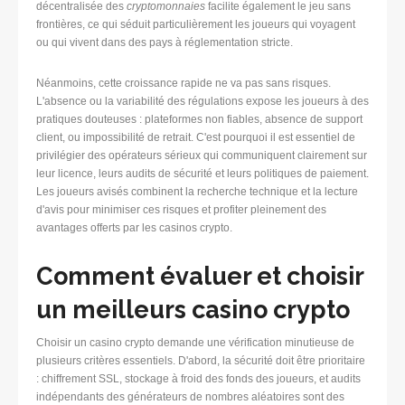
décentralisée des
cryptomonnaies
facilite également le jeu sans
frontières, ce qui séduit particulièrement les joueurs qui voyagent
ou qui vivent dans des pays à réglementation stricte.
Néanmoins, cette croissance rapide ne va pas sans risques.
L'absence ou la variabilité des régulations expose les joueurs à des
pratiques douteuses : plateformes non fiables, absence de support
client, ou impossibilité de retrait. C'est pourquoi il est essentiel de
privilégier des opérateurs sérieux qui communiquent clairement sur
leur licence, leurs audits de sécurité et leurs politiques de paiement.
Les joueurs avisés combinent la recherche technique et la lecture
d'avis pour minimiser ces risques et profiter pleinement des
avantages offerts par les casinos crypto.
Comment évaluer et choisir
un
meilleurs casino crypto
Choisir un casino crypto demande une vérification minutieuse de
plusieurs critères essentiels. D'abord, la sécurité doit être prioritaire
: chiffrement SSL, stockage à froid des fonds des joueurs, et audits
indépendants des générateurs de nombres aléatoires sont des