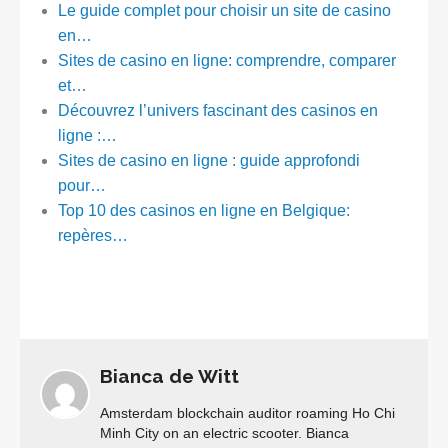
Le guide complet pour choisir un site de casino
en…
Sites de casino en ligne: comprendre, comparer
et…
Découvrez l’univers fascinant des casinos en
ligne :…
Sites de casino en ligne : guide approfondi
pour…
Top 10 des casinos en ligne en Belgique:
repères…
Bianca de Witt
Amsterdam blockchain auditor roaming Ho Chi
Minh City on an electric scooter. Bianca