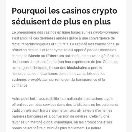
Pourquoi les casinos crypto
séduisent de plus en plus
Le phénomène des casinos en ligne basés sur les
cryptomonnaies
s'est amplifié ces dernières années grâce à une convergence de
facteurs technologiques et culturels. La rapidité des transactions, la
réduction des frais et l'anonymat relatif apporté par des monnaies
comme le
Bitcoin
ou l'
Ethereum
ont attiré une nouvelle génération
de joueurs cherchant à optimiser leur expérience de jeu. Outre ces
avantages techniques, l'essor des
blockchains
a permis
l'émergence de mécanismes de jeu innovants, tels que les
systèmes
provably fair
, qui renforcent la transparence et la
confiance.
Autre point fort : l'accessibilité internationale. Les casinos crypto
offrent souvent des services dans des juridictions où les paiements
traditionnels sont limités, permettant aux utilisateurs d'éviter les
barrières bancaires et la conversion de devises. Cette fluidité
favorise un marché global dynamique, où les promotions et les
bonus peuvent être distribués plus facilement. La nature