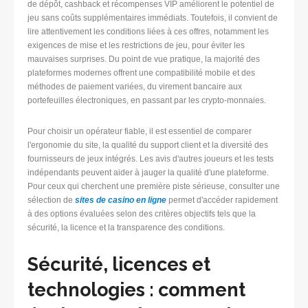
de dépôt, cashback et récompenses VIP améliorent le potentiel de
jeu sans coûts supplémentaires immédiats. Toutefois, il convient de
lire attentivement les conditions liées à ces offres, notamment les
exigences de mise et les restrictions de jeu, pour éviter les
mauvaises surprises. Du point de vue pratique, la majorité des
plateformes modernes offrent une compatibilité mobile et des
méthodes de paiement variées, du virement bancaire aux
portefeuilles électroniques, en passant par les crypto-monnaies.
Pour choisir un opérateur fiable, il est essentiel de comparer
l'ergonomie du site, la qualité du support client et la diversité des
fournisseurs de jeux intégrés. Les avis d'autres joueurs et les tests
indépendants peuvent aider à jauger la qualité d'une plateforme.
Pour ceux qui cherchent une première piste sérieuse, consulter une
sélection de
sites de casino en ligne
permet d'accéder rapidement
à des options évaluées selon des critères objectifs tels que la
sécurité, la licence et la transparence des conditions.
Sécurité, licences et
technologies : comment