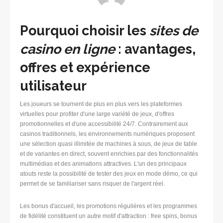
Pourquoi choisir les
sites de
casino en ligne
: avantages,
offres et expérience
utilisateur
Les joueurs se tournent de plus en plus vers les plateformes
virtuelles pour profiter d'une large variété de jeux, d'offres
promotionnelles et d'une accessibilité 24/7. Contrairement aux
casinos traditionnels, les environnements numériques proposent
une sélection quasi illimitée de machines à sous, de jeux de table
et de variantes en direct, souvent enrichies par des fonctionnalités
multimédias et des animations attractives. L'un des principaux
atouts reste la possibilité de tester des jeux en mode démo, ce qui
permet de se familiariser sans risquer de l'argent réel.
Les bonus d'accueil, les promotions régulières et les programmes
de fidélité constituent un autre motif d'attraction : free spins, bonus