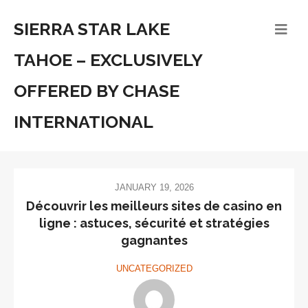
SIERRA STAR LAKE
TAHOE – EXCLUSIVELY
OFFERED BY CHASE
INTERNATIONAL
JANUARY 19, 2026
Découvrir les meilleurs sites de casino en
ligne : astuces, sécurité et stratégies
gagnantes
UNCATEGORIZED