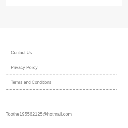
Contact Us
Privacy Policy
Terms and Conditions
Toothe195562125@hotmail.com