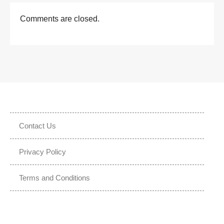
Comments are closed.
Contact Us
Privacy Policy
Terms and Conditions