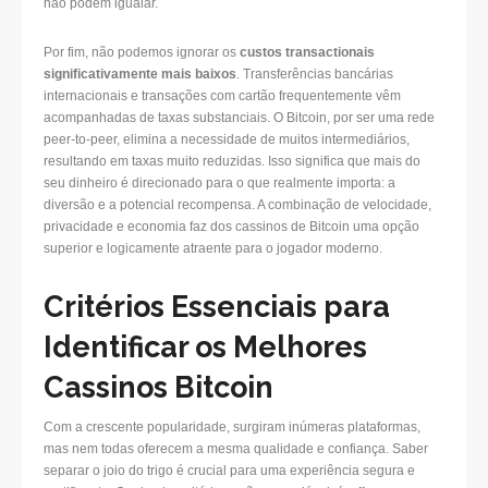
não podem igualar.
Por fim, não podemos ignorar os
custos transactionais
significativamente mais baixos
. Transferências bancárias
internacionais e transações com cartão frequentemente vêm
acompanhadas de taxas substanciais. O Bitcoin, por ser uma rede
peer-to-peer, elimina a necessidade de muitos intermediários,
resultando em taxas muito reduzidas. Isso significa que mais do
seu dinheiro é direcionado para o que realmente importa: a
diversão e a potencial recompensa. A combinação de velocidade,
privacidade e economia faz dos cassinos de Bitcoin uma opção
superior e logicamente atraente para o jogador moderno.
Critérios Essenciais para
Identificar os Melhores
Cassinos Bitcoin
Com a crescente popularidade, surgiram inúmeras plataformas,
mas nem todas oferecem a mesma qualidade e confiança. Saber
separar o joio do trigo é crucial para uma experiência segura e