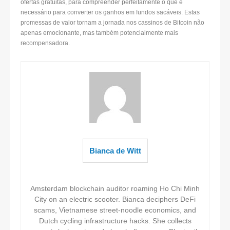
ofertas gratuitas, para compreender perfeitamente o que é
necessário para converter os ganhos em fundos sacáveis. Estas
promessas de valor tornam a jornada nos cassinos de Bitcoin não
apenas emocionante, mas também potencialmente mais
recompensadora.
Bianca de Witt
Amsterdam blockchain auditor roaming Ho Chi Minh
City on an electric scooter. Bianca deciphers DeFi
scams, Vietnamese street-noodle economics, and
Dutch cycling infrastructure hacks. She collects