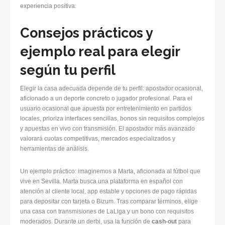
experiencia positiva.
Consejos prácticos y
ejemplo real para elegir
según tu perfil
Elegir la casa adecuada depende de tu perfil: apostador ocasional,
aficionado a un deporte concreto o jugador profesional. Para el
usuario ocasional que apuesta por entretenimiento en partidos
locales, prioriza interfaces sencillas, bonos sin requisitos complejos
y apuestas en vivo con transmisión. El apostador más avanzado
valorará cuotas competitivas, mercados especializados y
herramientas de análisis.
Un ejemplo práctico: imaginemos a Marta, aficionada al fútbol que
vive en Sevilla. Marta busca una plataforma en español con
atención al cliente local, app estable y opciones de pago rápidas
para depositar con tarjeta o Bizum. Tras comparar términos, elige
una casa con transmisiones de LaLiga y un bono con requisitos
moderados. Durante un derbi, usa la función de
cash-out
para