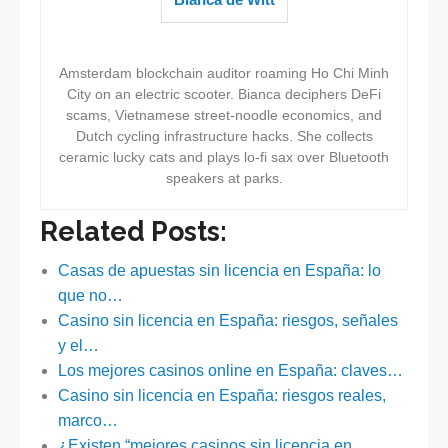
Amsterdam blockchain auditor roaming Ho Chi Minh
City on an electric scooter. Bianca deciphers DeFi
scams, Vietnamese street-noodle economics, and
Dutch cycling infrastructure hacks. She collects
ceramic lucky cats and plays lo-fi sax over Bluetooth
speakers at parks.
Related Posts:
Casas de apuestas sin licencia en España: lo
que no…
Casino sin licencia en España: riesgos, señales
y el…
Los mejores casinos online en España: claves…
Casino sin licencia en España: riesgos reales,
marco…
¿Existen “mejores casinos sin licencia en