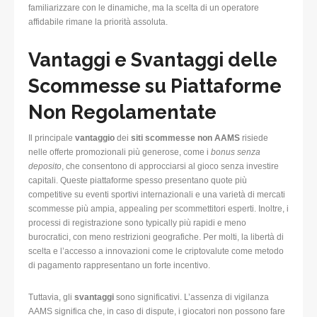
familiarizzare con le dinamiche, ma la scelta di un operatore
affidabile rimane la priorità assoluta.
Vantaggi e Svantaggi delle
Scommesse su Piattaforme
Non Regolamentate
Il principale
vantaggio
dei
siti scommesse non AAMS
risiede
nelle offerte promozionali più generose, come i
bonus senza
deposito
, che consentono di approcciarsi al gioco senza investire
capitali. Queste piattaforme spesso presentano quote più
competitive su eventi sportivi internazionali e una varietà di mercati
scommesse più ampia, appealing per scommettitori esperti. Inoltre, i
processi di registrazione sono typically più rapidi e meno
burocratici, con meno restrizioni geografiche. Per molti, la libertà di
scelta e l’accesso a innovazioni come le criptovalute come metodo
di pagamento rappresentano un forte incentivo.
Tuttavia, gli
svantaggi
sono significativi. L’assenza di vigilanza
AAMS significa che, in caso di dispute, i giocatori non possono fare