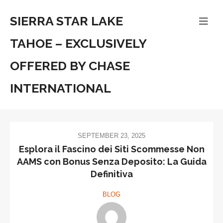
SIERRA STAR LAKE
TAHOE – EXCLUSIVELY
OFFERED BY CHASE
INTERNATIONAL
SEPTEMBER 23, 2025
Esplora il Fascino dei Siti Scommesse Non
AAMS con Bonus Senza Deposito: La Guida
Definitiva
BLOG