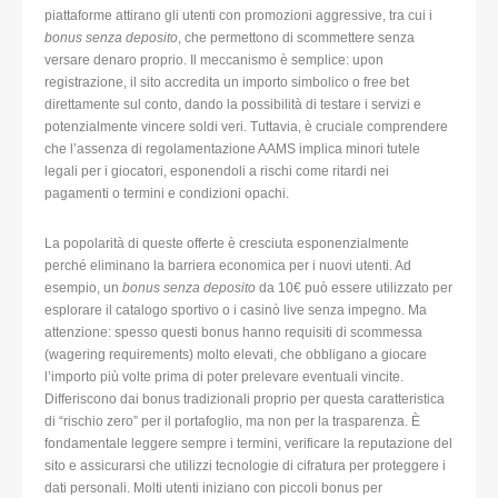
piattaforme attirano gli utenti con promozioni aggressive, tra cui i
bonus senza deposito
, che permettono di scommettere senza
versare denaro proprio. Il meccanismo è semplice: upon
registrazione, il sito accredita un importo simbolico o free bet
direttamente sul conto, dando la possibilità di testare i servizi e
potenzialmente vincere soldi veri. Tuttavia, è cruciale comprendere
che l’assenza di regolamentazione AAMS implica minori tutele
legali per i giocatori, esponendoli a rischi come ritardi nei
pagamenti o termini e condizioni opachi.
La popolarità di queste offerte è cresciuta esponenzialmente
perché eliminano la barriera economica per i nuovi utenti. Ad
esempio, un
bonus senza deposito
da 10€ può essere utilizzato per
esplorare il catalogo sportivo o i casinò live senza impegno. Ma
attenzione: spesso questi bonus hanno requisiti di scommessa
(wagering requirements) molto elevati, che obbligano a giocare
l’importo più volte prima di poter prelevare eventuali vincite.
Differiscono dai bonus tradizionali proprio per questa caratteristica
di “rischio zero” per il portafoglio, ma non per la trasparenza. È
fondamentale leggere sempre i termini, verificare la reputazione del
sito e assicurarsi che utilizzi tecnologie di cifratura per proteggere i
dati personali. Molti utenti iniziano con piccoli bonus per