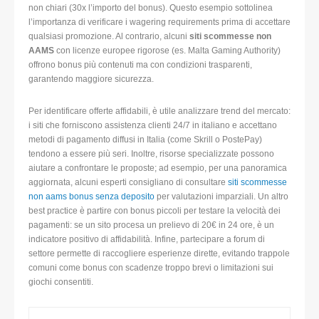
non chiari (30x l’importo del bonus). Questo esempio sottolinea
l’importanza di verificare i wagering requirements prima di accettare
qualsiasi promozione. Al contrario, alcuni
siti scommesse non
AAMS
con licenze europee rigorose (es. Malta Gaming Authority)
offrono bonus più contenuti ma con condizioni trasparenti,
garantendo maggiore sicurezza.
Per identificare offerte affidabili, è utile analizzare trend del mercato:
i siti che forniscono assistenza clienti 24/7 in italiano e accettano
metodi di pagamento diffusi in Italia (come Skrill o PostePay)
tendono a essere più seri. Inoltre, risorse specializzate possono
aiutare a confrontare le proposte; ad esempio, per una panoramica
aggiornata, alcuni esperti consigliano di consultare
siti scommesse
non aams bonus senza deposito
per valutazioni imparziali. Un altro
best practice è partire con bonus piccoli per testare la velocità dei
pagamenti: se un sito procesa un prelievo di 20€ in 24 ore, è un
indicatore positivo di affidabilità. Infine, partecipare a forum di
settore permette di raccogliere esperienze dirette, evitando trappole
comuni come bonus con scadenze troppo brevi o limitazioni sui
giochi consentiti.