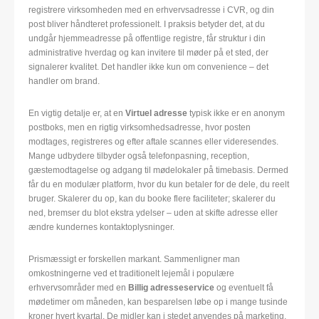
registrere virksomheden med en erhvervsadresse i CVR, og din
post bliver håndteret professionelt. I praksis betyder det, at du
undgår hjemmeadresse på offentlige registre, får struktur i din
administrative hverdag og kan invitere til møder på et sted, der
signalerer kvalitet. Det handler ikke kun om convenience – det
handler om brand.
En vigtig detalje er, at en
Virtuel adresse
typisk ikke er en anonym
postboks, men en rigtig virksomhedsadresse, hvor posten
modtages, registreres og efter aftale scannes eller videresendes.
Mange udbydere tilbyder også telefonpasning, reception,
gæstemodtagelse og adgang til mødelokaler på timebasis. Dermed
får du en modulær platform, hvor du kun betaler for de dele, du reelt
bruger. Skalerer du op, kan du booke flere faciliteter; skalerer du
ned, bremser du blot ekstra ydelser – uden at skifte adresse eller
ændre kundernes kontaktoplysninger.
Prismæssigt er forskellen markant. Sammenligner man
omkostningerne ved et traditionelt lejemål i populære
erhvervsområder med en
Billig adresseservice
og eventuelt få
mødetimer om måneden, kan besparelsen løbe op i mange tusinde
kroner hvert kvartal. De midler kan i stedet anvendes på marketing,