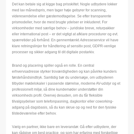
Det kan betale sig at kigge bag prisskiltet. Nogle udbydere lokker
med lav månedspris, men tager høje gebyrer for scanning,
videresendelse eller gæstemodtagelse. Se efter transparente
prismodeller, hvor de mest brugte ydelser er inkluderet. For
virksomheder med særlige behov – juridiske breve, returpakker
eller international post – er det vigtigt at afklare procedurer og evt.
spærretider på forhånd. En gennemtænkt
Adresseservice
vil have
klare retningslinjer for håndtering af sensitiv post, GDPR-venlige
processer og sikker adgang til dit digitale postarkiv.
Brand og placering spiller også en rolle. En central
erhvervsadresse styrker troværdigheden og kan påvirke kunders
førstehåndsindtryk. Samtidig bør du undersøge, om udbyderen
tilbyder mødelokaler i passende størrelse, moderne AV-udstyr og et
professionelt miljø, så dine kundemøder understøtter din
virksomheds profil. Overvej desuden, om du får fleksible
tilvalgsydelser som telefonpasning, dagkontor eller coworking-
adgang på dagsbasis, så du kan skrue op og ned for den fysiske
tilstedeværelse efter behov.
Vælg en partner, ikke bare en leverandør. Gå efter udbydere, der
kan rådgive om best practice, og som har erfaring med forskellige