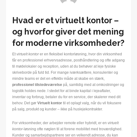
Hvad er et virtuelt kontor –
og hvorfor giver det mening
for moderne virksomheder?
Et
virtuelt kontor
er en fleksibel kontorløsning, hvor din virksomhed
får en professionel erhvervsadresse, posthåndtering og ofte adgang
til mødelokaler og reception, uden at du behøver at leje fysiske
skriveborde på fuld tid. For mange iværksættere, konsulenter og
mindre teams er det en effektiv måde at skabe en stærk,
professionel tilstedeværelse
på, samtidig med at omkostninger og
logistik holdes nede. I stedet for at binde kapital i lejeaftaler,
inventar og forbrug, betaler du for en service, der skalerer med dit
behov. Det gør
Virtuelt kontor
til et oplagt valg, når du vil fokusere
på salg, produkt og kunder – ikke på huslejekontrakter.
For virksomheder, der arbejder remote eller hybridt, er en
virtuelt
kontor
-løsning ofte nøglen til at forene mobilitet med troværdighed.
Kunder og samarbejdspartnere ser en velkendt adresse, du kan