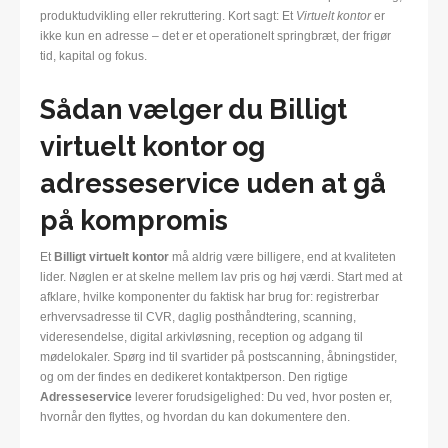
produktudvikling eller rekruttering. Kort sagt: Et
Virtuelt kontor
er
ikke kun en adresse – det er et operationelt springbræt, der frigør
tid, kapital og fokus.
Sådan vælger du Billigt
virtuelt kontor og
adresseservice uden at gå
på kompromis
Et
Billigt virtuelt kontor
må aldrig være billigere, end at kvaliteten
lider. Nøglen er at skelne mellem lav pris og høj værdi. Start med at
afklare, hvilke komponenter du faktisk har brug for: registrerbar
erhvervsadresse til CVR, daglig posthåndtering, scanning,
videresendelse, digital arkivløsning, reception og adgang til
mødelokaler. Spørg ind til svartider på postscanning, åbningstider,
og om der findes en dedikeret kontaktperson. Den rigtige
Adresseservice
leverer forudsigelighed: Du ved, hvor posten er,
hvornår den flyttes, og hvordan du kan dokumentere den.