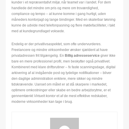
kunder i et repræsentativt miljø, når teamet var i landet. For dem
handlede det mindre om pris og mere om troværdighed,
compliance og tempo – at kunne komme i gang hurtigt, uden
måneders kontorjagt og lange bindinger. Med en skalerbar løsning
kunne de udvide med telefonpasning og flere mødefaciliteter, i takt
med at kundegrundlaget voksede.
Endelig er der privatlivsaspektet, som ofte undervurderes.
Freelancere og mindre virksomheder ønsker sjældent at have
privatadressen frit tilgængelig. En
Billig adresseservice
giver ikke
bare en mere professionel profil, men beskytter også privatlivet.
Kombineret med klare driftsrutiner – fx faste scanningsdage, digital
arkivering af al indgående post og tydelige notifikationer – bliver
den daglige administration enklere, mere sikker og mindre
tidskrævende. Uanset om målet er at stå skarpere i markedet,
optimere omkostninger eller skabe en bedre arbejdsrytme, er et
gennemtænkt
Virtuelt kontor
et af de mest effektive redskaber,
moderne virksomheder kan tage i brug.