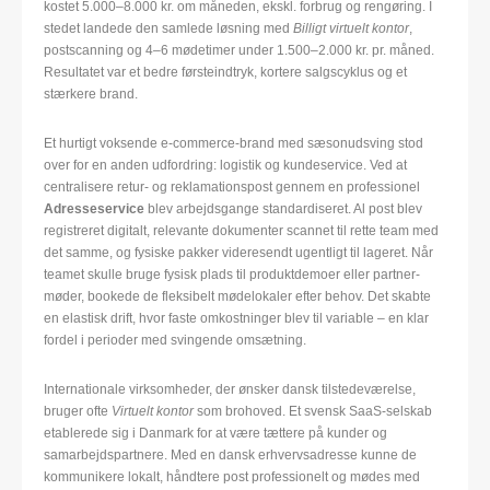
kostet 5.000–8.000 kr. om måneden, ekskl. forbrug og rengøring. I
stedet landede den samlede løsning med
Billigt virtuelt kontor
,
postscanning og 4–6 mødetimer under 1.500–2.000 kr. pr. måned.
Resultatet var et bedre førsteindtryk, kortere salgscyklus og et
stærkere brand.
Et hurtigt voksende e-commerce-brand med sæsonudsving stod
over for en anden udfordring: logistik og kundeservice. Ved at
centralisere retur- og reklamationspost gennem en professionel
Adresseservice
blev arbejdsgange standardiseret. Al post blev
registreret digitalt, relevante dokumenter scannet til rette team med
det samme, og fysiske pakker videresendt ugentligt til lageret. Når
teamet skulle bruge fysisk plads til produktdemoer eller partner-
møder, bookede de fleksibelt mødelokaler efter behov. Det skabte
en elastisk drift, hvor faste omkostninger blev til variable – en klar
fordel i perioder med svingende omsætning.
Internationale virksomheder, der ønsker dansk tilstedeværelse,
bruger ofte
Virtuelt kontor
som brohoved. Et svensk SaaS-selskab
etablerede sig i Danmark for at være tættere på kunder og
samarbejdspartnere. Med en dansk erhvervsadresse kunne de
kommunikere lokalt, håndtere post professionelt og mødes med