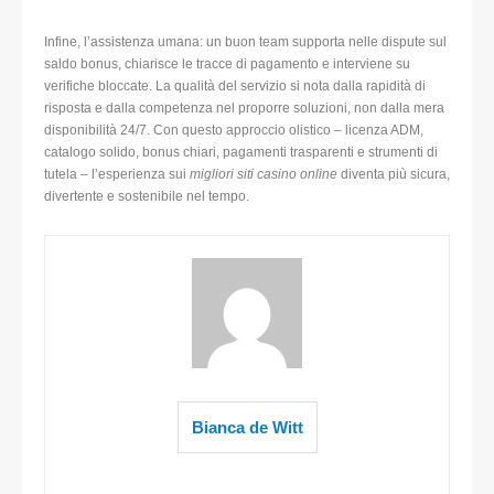
Infine, l’assistenza umana: un buon team supporta nelle dispute sul
saldo bonus, chiarisce le tracce di pagamento e interviene su
verifiche bloccate. La qualità del servizio si nota dalla rapidità di
risposta e dalla competenza nel proporre soluzioni, non dalla mera
disponibilità 24/7. Con questo approccio olistico – licenza ADM,
catalogo solido, bonus chiari, pagamenti trasparenti e strumenti di
tutela – l’esperienza sui
migliori siti casino online
diventa più sicura,
divertente e sostenibile nel tempo.
Bianca de Witt