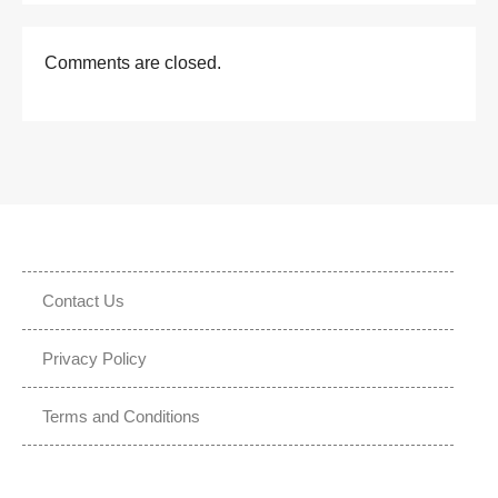
Comments are closed.
Contact Us
Privacy Policy
Terms and Conditions