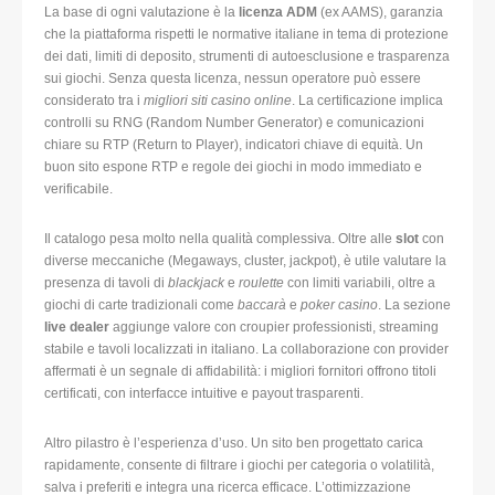
La base di ogni valutazione è la
licenza ADM
(ex AAMS), garanzia
che la piattaforma rispetti le normative italiane in tema di protezione
dei dati, limiti di deposito, strumenti di autoesclusione e trasparenza
sui giochi. Senza questa licenza, nessun operatore può essere
considerato tra i
migliori siti casino online
. La certificazione implica
controlli su RNG (Random Number Generator) e comunicazioni
chiare su RTP (Return to Player), indicatori chiave di equità. Un
buon sito espone RTP e regole dei giochi in modo immediato e
verificabile.
Il catalogo pesa molto nella qualità complessiva. Oltre alle
slot
con
diverse meccaniche (Megaways, cluster, jackpot), è utile valutare la
presenza di tavoli di
blackjack
e
roulette
con limiti variabili, oltre a
giochi di carte tradizionali come
baccarà
e
poker casino
. La sezione
live dealer
aggiunge valore con croupier professionisti, streaming
stabile e tavoli localizzati in italiano. La collaborazione con provider
affermati è un segnale di affidabilità: i migliori fornitori offrono titoli
certificati, con interfacce intuitive e payout trasparenti.
Altro pilastro è l’esperienza d’uso. Un sito ben progettato carica
rapidamente, consente di filtrare i giochi per categoria o volatilità,
salva i preferiti e integra una ricerca efficace. L’ottimizzazione