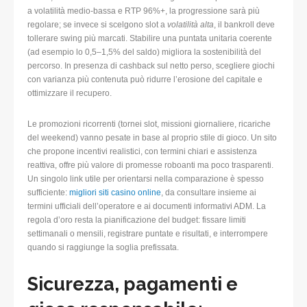
a volatilità medio-bassa e RTP 96%+, la progressione sarà più
regolare; se invece si scelgono slot a
volatilità alta
, il bankroll deve
tollerare swing più marcati. Stabilire una puntata unitaria coerente
(ad esempio lo 0,5–1,5% del saldo) migliora la sostenibilità del
percorso. In presenza di cashback sul netto perso, scegliere giochi
con varianza più contenuta può ridurre l’erosione del capitale e
ottimizzare il recupero.
Le promozioni ricorrenti (tornei slot, missioni giornaliere, ricariche
del weekend) vanno pesate in base al proprio stile di gioco. Un sito
che propone incentivi realistici, con termini chiari e assistenza
reattiva, offre più valore di promesse roboanti ma poco trasparenti.
Un singolo link utile per orientarsi nella comparazione è spesso
sufficiente:
migliori siti casino online
, da consultare insieme ai
termini ufficiali dell’operatore e ai documenti informativi ADM. La
regola d’oro resta la pianificazione del budget: fissare limiti
settimanali o mensili, registrare puntate e risultati, e interrompere
quando si raggiunge la soglia prefissata.
Sicurezza, pagamenti e