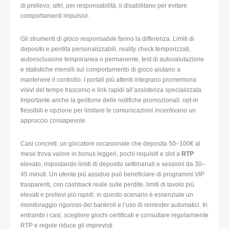
di prelievo; altri, per responsabilità, li disabilitano per evitare
comportamenti impulsivi.
Gli strumenti di
gioco responsabile
fanno la differenza. Limiti di
deposito e perdita personalizzabili, reality check temporizzati,
autoesclusione temporanea o permanente, test di autovalutazione
e statistiche mensili sul comportamento di gioco aiutano a
mantenere il controllo. I portali più attenti integrano promemoria
visivi del tempo trascorso e link rapidi all’assistenza specializzata.
Importante anche la gestione delle notifiche promozionali: opt-in
flessibili e opzione per limitare le comunicazioni incentivano un
approccio consapevole.
Casi concreti: un giocatore occasionale che deposita 50–100€ al
mese trova valore in bonus leggeri, pochi requisiti e slot a
RTP
elevato, impostando limiti di deposito settimanali e sessioni da 30–
45 minuti. Un utente più assiduo può beneficiare di programmi VIP
trasparenti, con cashback reale sulle perdite, limiti di tavolo più
elevati e prelievi più rapidi; in questo scenario è essenziale un
monitoraggio rigoroso del bankroll e l’uso di reminder automatici. In
entrambi i casi, scegliere giochi certificati e consultare regolarmente
RTP e regole riduce gli imprevisti.