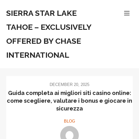
SIERRA STAR LAKE
TAHOE – EXCLUSIVELY
OFFERED BY CHASE
INTERNATIONAL
DECEMBER 20, 2025
Guida completa ai migliori siti casino online:
come scegliere, valutare i bonus e giocare in
sicurezza
BLOG