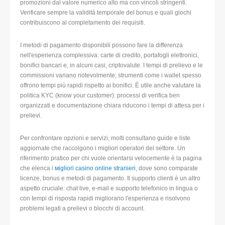
promozioni dal valore numerico alto ma con vincoli stringenti.
Verificare sempre la validità temporale del bonus e quali giochi
contribuiscono al completamento dei requisiti.
I metodi di pagamento disponibili possono fare la differenza
nell'esperienza complessiva: carte di credito, portafogli elettronici,
bonifici bancari e, in alcuni casi, criptovalute. I tempi di prelievo e le
commissioni variano notevolmente; strumenti come i wallet spesso
offrono tempi più rapidi rispetto ai bonifici. È utile anche valutare la
politica KYC (know your customer): processi di verifica ben
organizzati e documentazione chiara riducono i tempi di attesa per i
prelievi.
Per confrontare opzioni e servizi, molti consultano guide e liste
aggiornate che raccolgono i migliori operatori del settore. Un
riferimento pratico per chi vuole orientarsi velocemente è la pagina
che elenca i
мigliori casino online stranieri
, dove sono comparate
licenze, bonus e metodi di pagamento. Il supporto clienti è un altro
aspetto cruciale: chat live, e-mail e supporto telefonico in lingua o
con tempi di risposta rapidi migliorano l'esperienza e risolvono
problemi legati a prelievi o blocchi di account.