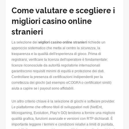
Come valutare e scegliere i
migliori casino online
stranieri
La selezione dei
мigliori casino online stranieri
richiede un
approccio sistematico che metta al centro la
sicurezza
, la
trasparenza e la qualità dell'esperienza di gioco. Prima di
registrarsi, verificare la licenza dell'operatore è fondamentale:
licenze riconosciute da autorità regolatorie internazionali
garantiscono requisiti minimi di equità e protezione dei dati.
Controllare la presenza di certificazioni indipendenti per la
correttezza dei giochi (ad esempio eCOGRA o certificatori simili)
aiuta a capire se i payout sono affidabili.
Un altro criterio chiave è la selezione di giochi e software provider.
Le piattaforme che offrono titoli di sviluppatori noti (NetEnt,
Microgaming, Evolution, Play’n GO) tendono a fornire una migliore
qualità grafica, funzioni avanzate e versioni con RTP dichiarati. È
importante leggere i termini e condizioni relativi a limiti di puntata,