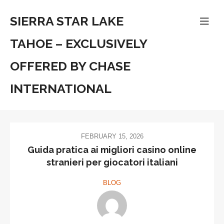
SIERRA STAR LAKE
TAHOE – EXCLUSIVELY
OFFERED BY CHASE
INTERNATIONAL
FEBRUARY 15, 2026
Guida pratica ai migliori casino online
stranieri per giocatori italiani
BLOG