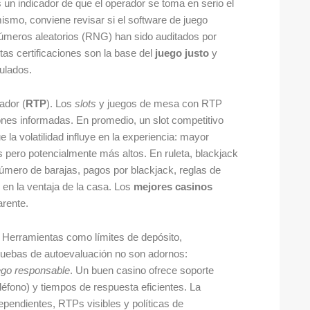
un indicador de que el operador se toma en serio el
ismo, conviene revisar si el software de juego
números aleatorios (RNG) han sido auditados por
s certificaciones son la base del
juego justo
y
ulados.
ador (
RTP
). Los
slots
y juegos de mesa con RTP
iones informadas. En promedio, un slot competitivo
la volatilidad influye en la experiencia: mayor
s pero potencialmente más altos. En ruleta, blackjack
 número de barajas, pagos por blackjack, reglas de
e en la ventaja de la casa. Los
mejores casinos
arente.
. Herramientas como límites de depósito,
ruebas de autoevaluación no son adornos:
ego responsable
. Un buen casino ofrece soporte
eléfono) y tiempos de respuesta eficientes. La
dependientes, RTPs visibles y políticas de