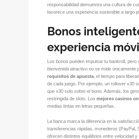
responsabilidad demuestra una cultura de cum
favorece una experiencia sostenible a largo p
Bonos inteligent
experiencia móvi
Los bonos pueden impulsar tu bankroll, pero 
bienvenida
atractivo no se mide únicamente po
requisitos de apuesta
, el tiempo para libera
de cada juego. Por ejemplo, un rollover x30 
que x30 solo sobre el bono. Además, los
giro
restringida de slots. Los
mejores casinos on
medias tintas en letras pequeñas.
La banca marca la diferencia en la satisfacci
transferencias rápidas, monederos (PayPal, S
ofrecen distintos equilibrios entre velocidad y