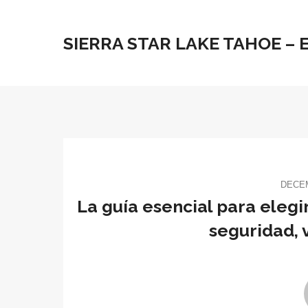
SIERRA STAR LAKE TAHOE –
DECEM
La guía esencial para elegi
seguridad, v