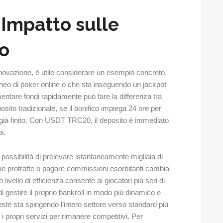
’Impatto sulle
co
novazione, è utile considerare un esempio concreto.
neo di poker online o che sta inseguendo un jackpot
entare fondi rapidamente può fare la differenza tra
sito tradizionale, se il bonifico impiega 24 ore per
 già finito. Con USDT TRC20, il deposito è immediato
i.
possibilità di prelevare istantaneamente migliaia di
rie protratte o pagare commissioni esorbitanti cambia
ivello di efficienza consente ai giocatori più seri di
 di gestire il proprio bankroll in modo più dinamico e
este sta spingendo l’intero settore verso standard più
re i propri servizi per rimanere competitivi. Per