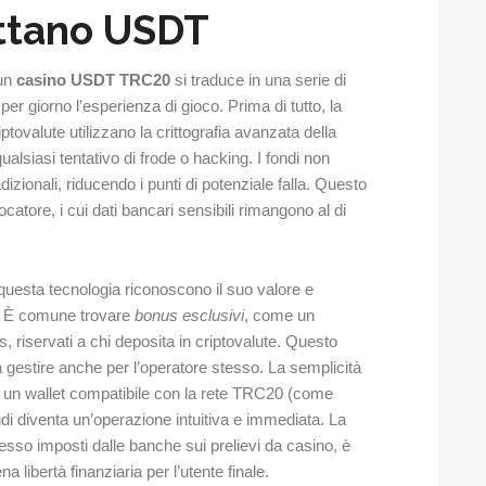
ttano USDT
 un
casino USDT TRC20
si traduce in una serie di
 per giorno l’esperienza di gioco. Prima di tutto, la
ptovalute utilizzano la crittografia avanzata della
alsiasi tentativo di frode o hacking. I fondi non
dizionali, riducendo i punti di potenziale falla. Questo
catore, i cui dati bancari sensibili rimangono al di
questa tecnologia riconoscono il suo valore e
no. È comune trovare
bonus esclusivi
, come un
s, riservati a chi deposita in criptovalute. Questo
gestire anche per l’operatore stesso. La semplicità
to un wallet compatibile con la rete TRC20 (come
ndi diventa un’operazione intuitiva e immediata. La
pesso imposti dalle banche sui prelievi da casino, è
a libertà finanziaria per l’utente finale.