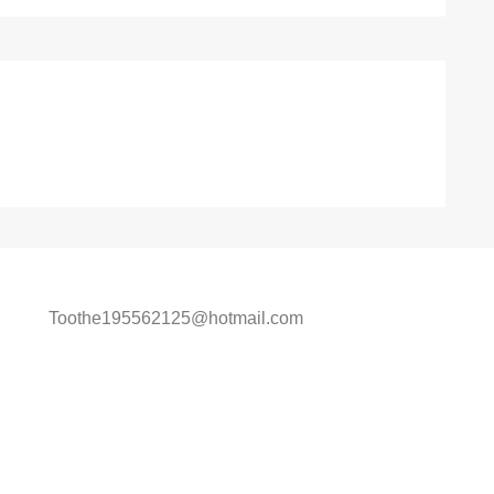
Toothe195562125@hotmail.com