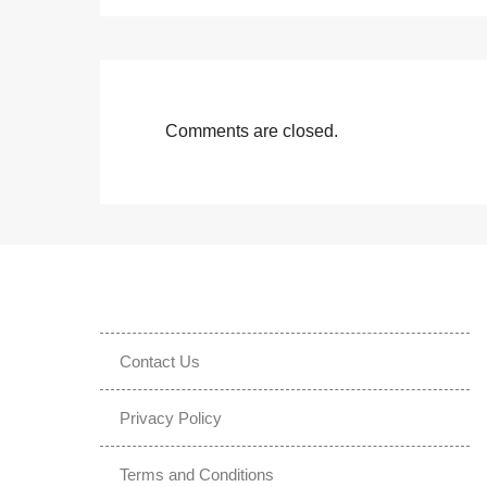
Comments are closed.
Contact Us
Privacy Policy
Terms and Conditions