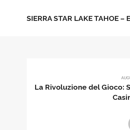
SIERRA STAR LAKE TAHOE –
AUGU
La Rivoluzione del Gioco:
Casi