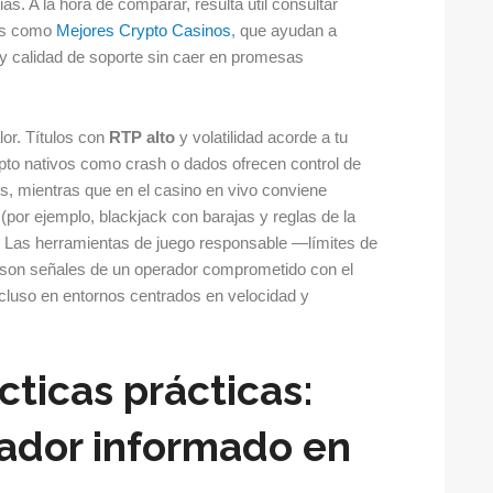
as. A la hora de comparar, resulta útil consultar
dos como
Mejores Crypto Casinos
, que ayudan a
 y calidad de soporte sin caer en promesas
lor. Títulos con
RTP alto
y volatilidad acorde a tu
ipto nativos como crash o dados ofrecen control de
s, mientras que en el casino en vivo conviene
(por ejemplo, blackjack con barajas y reglas de la
. Las herramientas de juego responsable —límites de
 son señales de un operador comprometido con el
ncluso en entornos centrados en velocidad y
cticas prácticas:
gador informado en