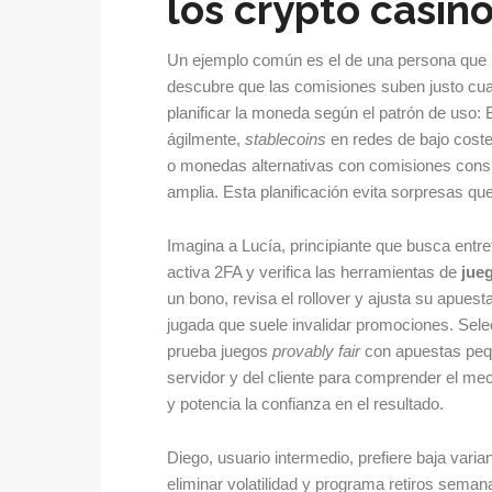
los crypto casin
Un ejemplo común es el de una persona que l
descubre que las comisiones suben justo cuand
planificar la moneda según el patrón de uso: 
ágilmente,
stablecoins
en redes de bajo coste
o monedas alternativas con comisiones consis
amplia. Esta planificación evita sorpresas que
Imagina a Lucía, principiante que busca entr
activa 2FA y verifica las herramientas de
jue
un bono, revisa el rollover y ajusta su apues
jugada que suele invalidar promociones. Se
prueba juegos
provably fair
con apuestas pequ
servidor y del cliente para comprender el meca
y potencia la confianza en el resultado.
Diego, usuario intermedio, prefiere baja var
eliminar volatilidad y programa retiros seman