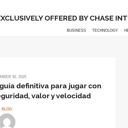
 EXCLUSIVELY OFFERED BY CHASE I
BUSINESS
TECHNOLOGY
H
MBER 30, 2025
uía definitiva para jugar con
uridad, valor y velocidad
BLOG