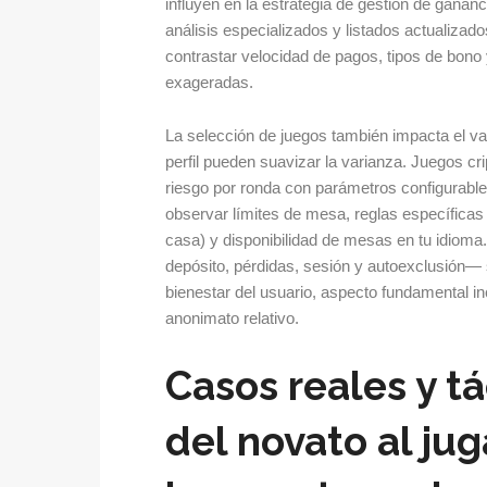
influyen en la estrategia de gestión de gananci
análisis especializados y listados actualiza
contrastar velocidad de pagos, tipos de bono
exageradas.
La selección de juegos también impacta el va
perfil pueden suavizar la varianza. Juegos cr
riesgo por ronda con parámetros configurable
observar límites de mesa, reglas específicas 
casa) y disponibilidad de mesas en tu idioma
depósito, pérdidas, sesión y autoexclusión—
bienestar del usuario, aspecto fundamental i
anonimato relativo.
Casos reales y tá
del novato al ju