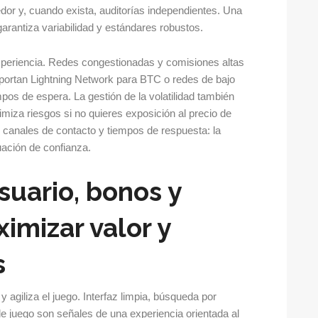
edor y, cuando exista, auditorías independientes. Una
garantiza variabilidad y estándares robustos.
periencia. Redes congestionadas y comisiones altas
portan Lightning Network para BTC o redes de bajo
pos de espera. La gestión de la volatilidad también
miza riesgos si no quieres exposición al precio de
 canales de contacto y tiempos de respuesta: la
cuación de confianza.
suario, bonos y
mizar valor y
s
 agiliza el juego. Interfaz limpia, búsqueda por
o de juego son señales de una experiencia orientada al