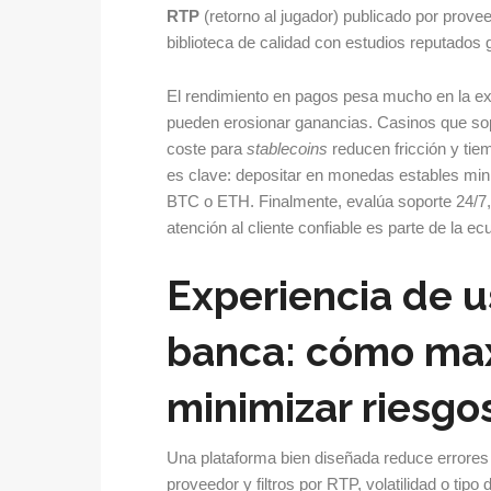
RTP
(retorno al jugador) publicado por prove
biblioteca de calidad con estudios reputados 
El rendimiento en pagos pesa mucho en la ex
pueden erosionar ganancias. Casinos que so
coste para
stablecoins
reducen fricción y tiem
es clave: depositar en monedas estables mini
BTC o ETH. Finalmente, evalúa soporte 24/7,
atención al cliente confiable es parte de la e
Experiencia de u
banca: cómo maxi
minimizar riesgo
Una plataforma bien diseñada reduce errores y
proveedor y filtros por RTP, volatilidad o tip