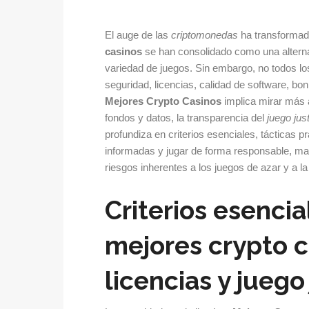
El auge de las
criptomonedas
ha transformado
casinos
se han consolidado como una alternat
variedad de juegos. Sin embargo, no todos los
seguridad, licencias, calidad de software, boni
Mejores Crypto Casinos
implica mirar más a
fondos y datos, la transparencia del
juego jus
profundiza en criterios esenciales, tácticas 
informadas y jugar de forma responsable, max
riesgos inherentes a los juegos de azar y a la 
Criterios esencia
mejores crypto c
licencias y juego