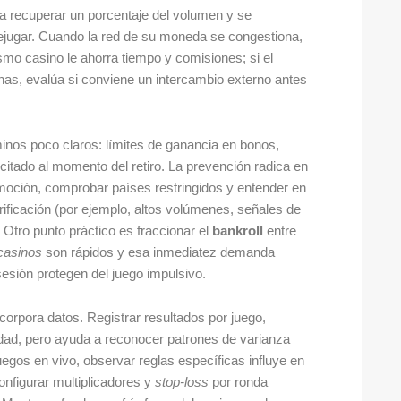
a recuperar un porcentaje del volumen y se
rejugar. Cuando la red de su moneda se congestiona,
smo casino le ahorra tiempo y comisiones; si el
nas, evalúa si conviene un intercambio externo antes
inos poco claros: límites de ganancia en bonos,
citado al momento del retiro. La prevención radica en
moción, comprobar países restringidos y entender en
rificación (por ejemplo, altos volúmenes, señales de
 Otro punto práctico es fraccionar el
bankroll
entre
casinos
son rápidos y esa inmediatez demanda
esión protegen del juego impulsivo.
corpora datos. Registrar resultados por juego,
iedad, pero ayuda a reconocer patrones de varianza
egos en vivo, observar reglas específicas influye en
configurar multiplicadores y
stop-loss
por ronda