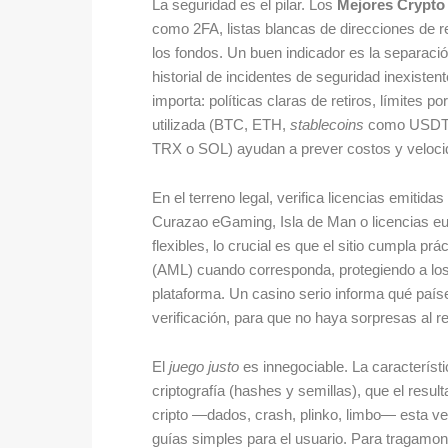
La seguridad es el pilar. Los
Mejores Crypto
como 2FA, listas blancas de direcciones de r
los fondos. Un buen indicador es la separació
historial de incidentes de seguridad inexiste
importa: políticas claras de retiros, límites 
utilizada (BTC, ETH,
stablecoins
como USDT/U
TRX o SOL) ayudan a prever costos y veloci
En el terreno legal, verifica licencias emitida
Curazao eGaming, Isla de Man o licencias eu
flexibles, lo crucial es que el sitio cumpla pr
(AML) cuando corresponda, protegiendo a los 
plataforma. Un casino serio informa qué paíse
verificación, para que no haya sorpresas al re
El
juego justo
es innegociable. La característi
criptografía (hashes y semillas), que el resul
cripto —dados, crash, plinko, limbo— esta ver
guías simples para el usuario. Para tragamon