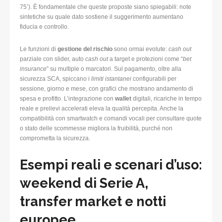
75’). È fondamentale che queste proposte siano spiegabili: note
sintetiche su quale dato sostiene il suggerimento aumentano
fiducia e controllo.
Le funzioni di
gestione del rischio
sono ormai evolute:
cash out
parziale con slider, auto
cash out
a target e protezioni come “
bet
insurance
” su multiple o marcatori. Sul pagamento, oltre alla
sicurezza SCA, spiccano i
limiti istantanei
configurabili per
sessione, giorno e mese, con grafici che mostrano andamento di
spesa e profitto. L’integrazione con
wallet
digitali, ricariche in tempo
reale e prelievi accelerati eleva la qualità percepita. Anche la
compatibilità con smartwatch e comandi vocali per consultare quote
o stato delle scommesse migliora la fruibilità, purché non
comprometta la sicurezza.
Esempi reali e scenari d’uso:
weekend di Serie A,
transfer market e notti
europee