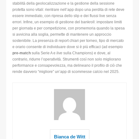
stabilità della geolocalizzazione e la gestione della sessione
protetta sono vitali: rientrare nell’app dopo una perdita di rete deve
essere immediato, con ripresa dello slip e dei flussi live senza
errori. Infine, un esempio di gestione del bankroll: impostare limiti
per giornata e per competizione, con promemoria quando la spesa
si avvicina alla soglia, permette di mantenere un approccio
sostenibile. La presenza di report chiari per torneo, tipo di mercato
e orario consente di individuare dove si è più efficaci (ad esempio
pre-match
sulla Serie A e
live
sulla Champions) e dove, al
contrario, ridurre l’operatività. Strumenti così non solo migliorano
performance e consapevolezza, ma delineano il profilo di ciò che
rende davvero “migliore” un’app di scommesse calcio nel 2025.
Bianca de Witt