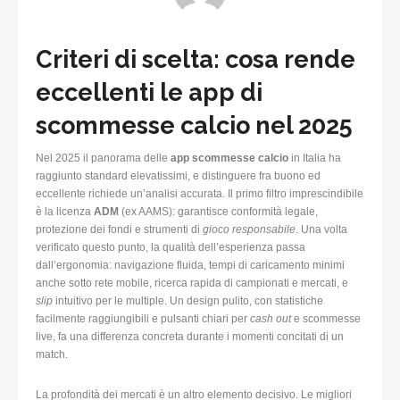
Criteri di scelta: cosa rende
eccellenti le app di
scommesse calcio nel 2025
Nel 2025 il panorama delle
app scommesse calcio
in Italia ha
raggiunto standard elevatissimi, e distinguere fra buono ed
eccellente richiede un’analisi accurata. Il primo filtro imprescindibile
è la licenza
ADM
(ex AAMS): garantisce conformità legale,
protezione dei fondi e strumenti di
gioco responsabile
. Una volta
verificato questo punto, la qualità dell’esperienza passa
dall’ergonomia: navigazione fluida, tempi di caricamento minimi
anche sotto rete mobile, ricerca rapida di campionati e mercati, e
slip
intuitivo per le multiple. Un design pulito, con statistiche
facilmente raggiungibili e pulsanti chiari per
cash out
e scommesse
live, fa una differenza concreta durante i momenti concitati di un
match.
La profondità dei mercati è un altro elemento decisivo. Le migliori