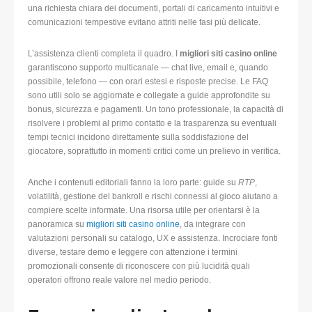
una richiesta chiara dei documenti, portali di caricamento intuitivi e
comunicazioni tempestive evitano attriti nelle fasi più delicate.
L’assistenza clienti completa il quadro. I
migliori siti casino online
garantiscono supporto multicanale — chat live, email e, quando
possibile, telefono — con orari estesi e risposte precise. Le FAQ
sono utili solo se aggiornate e collegate a guide approfondite su
bonus, sicurezza e pagamenti. Un tono professionale, la capacità di
risolvere i problemi al primo contatto e la trasparenza su eventuali
tempi tecnici incidono direttamente sulla soddisfazione del
giocatore, soprattutto in momenti critici come un prelievo in verifica.
Anche i contenuti editoriali fanno la loro parte: guide su
RTP
,
volatilità, gestione del bankroll e rischi connessi al gioco aiutano a
compiere scelte informate. Una risorsa utile per orientarsi è la
panoramica su
migliori siti casino online
, da integrare con
valutazioni personali su catalogo, UX e assistenza. Incrociare fonti
diverse, testare demo e leggere con attenzione i termini
promozionali consente di riconoscere con più lucidità quali
operatori offrono reale valore nel medio periodo.