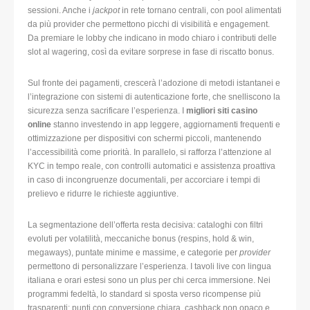
sessioni. Anche i
jackpot
in rete tornano centrali, con pool alimentati
da più provider che permettono picchi di visibilità e engagement.
Da premiare le lobby che indicano in modo chiaro i contributi delle
slot al wagering, così da evitare sorprese in fase di riscatto bonus.
Sul fronte dei pagamenti, crescerà l’adozione di metodi istantanei e
l’integrazione con sistemi di autenticazione forte, che snelliscono la
sicurezza senza sacrificare l’esperienza. I
migliori siti casino
online
stanno investendo in app leggere, aggiornamenti frequenti e
ottimizzazione per dispositivi con schermi piccoli, mantenendo
l’accessibilità come priorità. In parallelo, si rafforza l’attenzione al
KYC in tempo reale, con controlli automatici e assistenza proattiva
in caso di incongruenze documentali, per accorciare i tempi di
prelievo e ridurre le richieste aggiuntive.
La segmentazione dell’offerta resta decisiva: cataloghi con filtri
evoluti per volatilità, meccaniche bonus (respins, hold & win,
megaways), puntate minime e massime, e categorie per
provider
permettono di personalizzare l’esperienza. I tavoli live con lingua
italiana e orari estesi sono un plus per chi cerca immersione. Nei
programmi fedeltà, lo standard si sposta verso ricompense più
trasparenti: punti con conversione chiara, cashback non opaco e