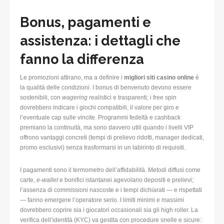
Bonus, pagamenti e
assistenza: i dettagli che
fanno la differenza
Le promozioni attirano, ma a definire i
migliori siti casino online
è
la qualità delle condizioni. I bonus di benvenuto devono essere
sostenibili, con
wagering
realistici e trasparenti; i free spin
dovrebbero indicare i giochi compatibili, il valore per giro e
l’eventuale cap sulle vincite. Programmi fedeltà e cashback
premiano la continuità, ma sono davvero utili quando i livelli VIP
offrono vantaggi concreti (tempi di prelievo ridotti, manager dedicati,
promo esclusivi) senza trasformarsi in un labirinto di requisiti.
I pagamenti sono il termometro dell’affidabilità. Metodi diffusi come
carte,
e-wallet
e bonifici istantanei agevolano depositi e prelievi;
l’assenza di commissioni nascoste e i tempi dichiarati — e rispettati
— fanno emergere l’operatore serio. I limiti minimi e massimi
dovrebbero coprire sia i giocatori occasionali sia gli high roller. La
verifica dell’identità (KYC) va gestita con procedure snelle e sicure: