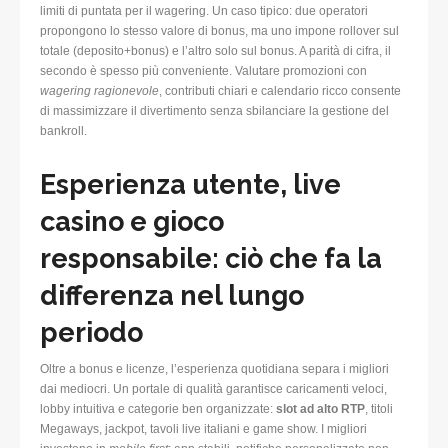
limiti di puntata per il wagering. Un caso tipico: due operatori
propongono lo stesso valore di bonus, ma uno impone rollover sul
totale (deposito+bonus) e l’altro solo sul bonus. A parità di cifra, il
secondo è spesso più conveniente. Valutare promozioni con
wagering ragionevole
, contributi chiari e calendario ricco consente
di massimizzare il divertimento senza sbilanciare la gestione del
bankroll.
Esperienza utente, live
casino e gioco
responsabile: ciò che fa la
differenza nel lungo
periodo
Oltre a bonus e licenze, l’esperienza quotidiana separa i migliori
dai mediocri. Un portale di qualità garantisce caricamenti veloci,
lobby intuitiva e categorie ben organizzate:
slot ad alto RTP
, titoli
Megaways, jackpot, tavoli live italiani e game show. I migliori