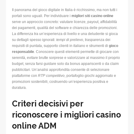
Il panorama del gioco digitale in Italia è ricchissimo, ma non tutti i
portali sono uguali. Per individuare i
migliori siti casino online
serve un approccio concreto: valutare licenze, payout, affidabilità
dei pagamenti, qualità del software e chiarezza delle promozioni.
La differenza tra un’esperienza di livello e una deludente si gioca
su dettagli spesso ignorati:
tempi di prelievo
, trasparenza dei
requisiti di puntata, supporto clienti in italiano e strumenti di
gioco
responsabile
. Conoscere questi elementi permette di giocare con
serenità, evitare brutte sorprese e valorizzare al massimo il proprio
budget, senza farsi guidare solo da bonus appariscenti o da claim
pubblicitari. Un’analisi approfondita consente di selezionare
piattaforme con
RTP competitivo
, portafoglio giochi aggiornato e
promozioni sostenibili, costruendo un’esperienza positiva e
duratura.
Criteri decisivi per
riconoscere i migliori casino
online ADM