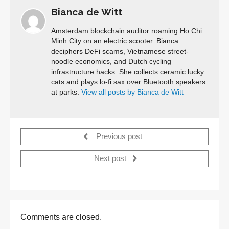
Bianca de Witt
Amsterdam blockchain auditor roaming Ho Chi
Minh City on an electric scooter. Bianca
deciphers DeFi scams, Vietnamese street-
noodle economics, and Dutch cycling
infrastructure hacks. She collects ceramic lucky
cats and plays lo-fi sax over Bluetooth speakers
at parks.
View all posts by Bianca de Witt
Previous post
Next post
Comments are closed.