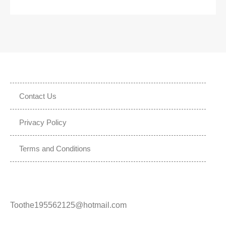
Contact Us
Privacy Policy
Terms and Conditions
Toothe195562125@hotmail.com