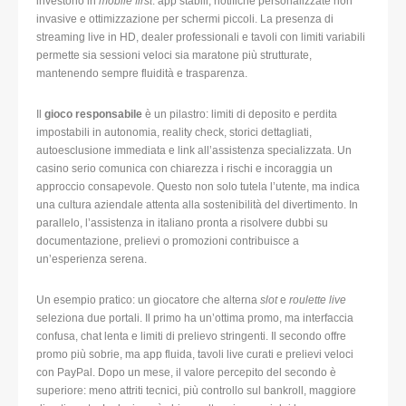
investono in
mobile first
: app stabili, notifiche personalizzate non
invasive e ottimizzazione per schermi piccoli. La presenza di
streaming live in HD, dealer professionali e tavoli con limiti variabili
permette sia sessioni veloci sia maratone più strutturate,
mantenendo sempre fluidità e trasparenza.
Il
gioco responsabile
è un pilastro: limiti di deposito e perdita
impostabili in autonomia, reality check, storici dettagliati,
autoesclusione immediata e link all’assistenza specializzata. Un
casino serio comunica con chiarezza i rischi e incoraggia un
approccio consapevole. Questo non solo tutela l’utente, ma indica
una cultura aziendale attenta alla sostenibilità del divertimento. In
parallelo, l’assistenza in italiano pronta a risolvere dubbi su
documentazione, prelievi o promozioni contribuisce a
un’esperienza serena.
Un esempio pratico: un giocatore che alterna
slot
e
roulette live
seleziona due portali. Il primo ha un’ottima promo, ma interfaccia
confusa, chat lenta e limiti di prelievo stringenti. Il secondo offre
promo più sobrie, ma app fluida, tavoli live curati e prelievi veloci
con PayPal. Dopo un mese, il valore percepito del secondo è
superiore: meno attriti tecnici, più controllo sul bankroll, maggiore