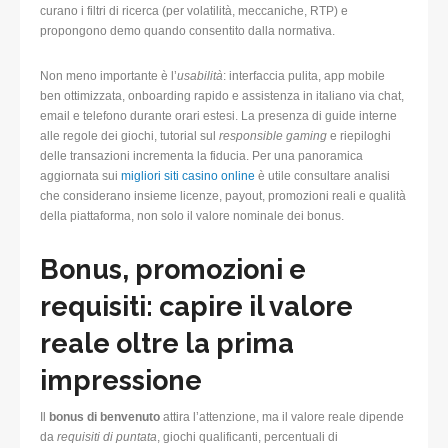
curano i filtri di ricerca (per volatilità, meccaniche, RTP) e
propongono demo quando consentito dalla normativa.
Non meno importante è l’
usabilità
: interfaccia pulita, app mobile
ben ottimizzata, onboarding rapido e assistenza in italiano via chat,
email e telefono durante orari estesi. La presenza di guide interne
alle regole dei giochi, tutorial sul
responsible gaming
e riepiloghi
delle transazioni incrementa la fiducia. Per una panoramica
aggiornata sui
migliori siti casino online
è utile consultare analisi
che considerano insieme licenze, payout, promozioni reali e qualità
della piattaforma, non solo il valore nominale dei bonus.
Bonus, promozioni e
requisiti: capire il valore
reale oltre la prima
impressione
Il
bonus di benvenuto
attira l’attenzione, ma il valore reale dipende
da
requisiti di puntata
, giochi qualificanti, percentuali di