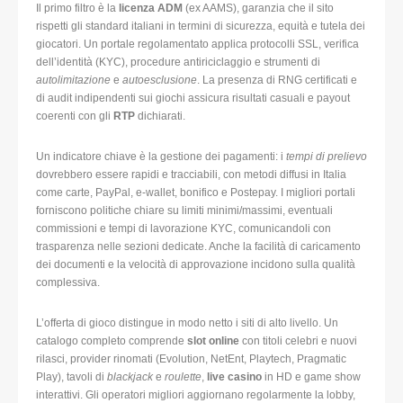
Il primo filtro è la
licenza ADM
(ex AAMS), garanzia che il sito
rispetti gli standard italiani in termini di sicurezza, equità e tutela dei
giocatori. Un portale regolamentato applica protocolli SSL, verifica
dell’identità (KYC), procedure antiriciclaggio e strumenti di
autolimitazione
e
autoesclusione
. La presenza di RNG certificati e
di audit indipendenti sui giochi assicura risultati casuali e payout
coerenti con gli
RTP
dichiarati.
Un indicatore chiave è la gestione dei pagamenti: i
tempi di prelievo
dovrebbero essere rapidi e tracciabili, con metodi diffusi in Italia
come carte, PayPal, e-wallet, bonifico e Postepay. I migliori portali
forniscono politiche chiare su limiti minimi/massimi, eventuali
commissioni e tempi di lavorazione KYC, comunicandoli con
trasparenza nelle sezioni dedicate. Anche la facilità di caricamento
dei documenti e la velocità di approvazione incidono sulla qualità
complessiva.
L’offerta di gioco distingue in modo netto i siti di alto livello. Un
catalogo completo comprende
slot online
con titoli celebri e nuovi
rilasci, provider rinomati (Evolution, NetEnt, Playtech, Pragmatic
Play), tavoli di
blackjack
e
roulette
,
live casino
in HD e game show
interattivi. Gli operatori migliori aggiornano regolarmente la lobby,