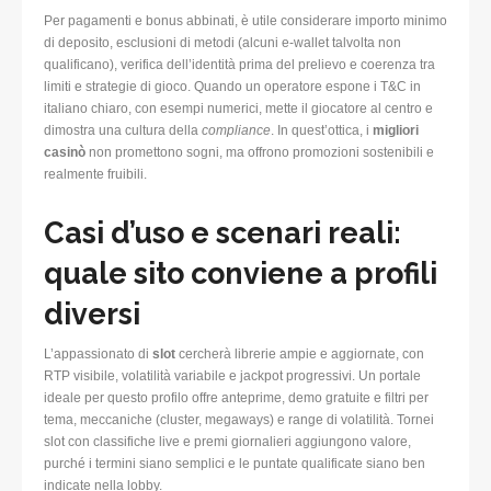
Per pagamenti e bonus abbinati, è utile considerare importo minimo
di deposito, esclusioni di metodi (alcuni e-wallet talvolta non
qualificano), verifica dell’identità prima del prelievo e coerenza tra
limiti e strategie di gioco. Quando un operatore espone i T&C in
italiano chiaro, con esempi numerici, mette il giocatore al centro e
dimostra una cultura della
compliance
. In quest’ottica, i
migliori
casinò
non promettono sogni, ma offrono promozioni sostenibili e
realmente fruibili.
Casi d’uso e scenari reali:
quale sito conviene a profili
diversi
L’appassionato di
slot
cercherà librerie ampie e aggiornate, con
RTP visibile, volatilità variabile e jackpot progressivi. Un portale
ideale per questo profilo offre anteprime, demo gratuite e filtri per
tema, meccaniche (cluster, megaways) e range di volatilità. Tornei
slot con classifiche live e premi giornalieri aggiungono valore,
purché i termini siano semplici e le puntate qualificate siano ben
indicate nella lobby.