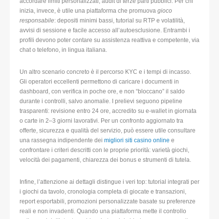
accordare limiti personalizzati, audit di terze parti pubblici. Per chi
inizia, invece, è utile una piattaforma che promuova
gioco
responsabile
: depositi minimi bassi, tutorial su RTP e volatilità,
avvisi di sessione e facile accesso all’autoesclusione. Entrambi i
profili devono poter contare su assistenza reattiva e competente, via
chat o telefono, in lingua italiana.
Un altro scenario concreto è il percorso KYC e i tempi di incasso.
Gli operatori eccellenti permettono di caricare i documenti in
dashboard, con verifica in poche ore, e non “bloccano” il saldo
durante i controlli, salvo anomalie. I prelievi seguono pipeline
trasparenti: revisione entro 24 ore, accredito su e-wallet in giornata
o carte in 2–3 giorni lavorativi. Per un confronto aggiornato tra
offerte, sicurezza e qualità del servizio, può essere utile consultare
una rassegna indipendente dei
migliori siti casino online
e
confrontare i criteri descritti con le proprie priorità: varietà giochi,
velocità dei pagamenti, chiarezza dei bonus e strumenti di tutela.
Infine, l’attenzione ai dettagli distingue i veri top: tutorial integrati per
i giochi da tavolo, cronologia completa di giocate e transazioni,
report esportabili, promozioni personalizzate basate su preferenze
reali e non invadenti. Quando una piattaforma mette il controllo