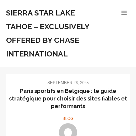
SIERRA STAR LAKE
TAHOE – EXCLUSIVELY
OFFERED BY CHASE
INTERNATIONAL
SEPTEMBER 26, 2025
Paris sportifs en Belgique : le guide
stratégique pour choisir des sites fiables et
performants
BLOG