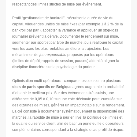
respectant des limites strictes de mise par événement.
Profil “gestionnaire de bankroll” : sécuriser la durée de vie du
capital. Allouer des unités de mise fixes (par exemple 1 à 2 % de la
bankroll par pari), accepter la variance et appliquer un stop-loss
journalier prévient la dérive. Documenter le rendement sur mise,
segmenter par sport et par type de marché, puis réallouer le capital
vers les axes les plus rentables améliore la trajectoire. Les
mécanismes de
jeu responsable
proposés par les opérateurs
(limites de dépôt, rappels de session, pauses) aident à aligner la
discipline financière sur la psychologie du parieur.
Optimisation multi-opérateurs : comparer les cotes entre plusieurs
sites de paris sportifs en Belgique
agréés augmente la probabilité
d’obtenir le meilleur prix. Sur des événements très suivis, une
différence de 0,05 à 0,10 sur une cote décimale peut, cumulée sur
des dizaines de mises, générer un impact notable sur le rendement.
La clé consiste à documenter systématiquement la disponibilité des
marchés, la rapidité de mise à jour en live, la politique de limites et
la qualité du service client, afin de bâtir un portefeuille d’opérateurs
complémentaires correspondant à la stratégie et au profil de risque.