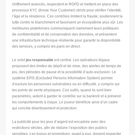
chiffrement avancés, respectent le RGPD et mettent en place des
processus KYC (Know Your Customer) stricts pour vérifier l’identité,
l’âge et la résidence. Ces contrôles limitent la fraude, soutiennent la
lutte contre le blanchiment et favorisent un écosystème plus sûr. Les
meilleures plateformes communiquent clairement leurs politiques
de confidentialité et de conservation des données, et présentent
une infrastructure technique résiliente pour garantir la disponibilité
des services, y compris les
paris en direct
.
Le volet
jeu responsable
est central. Les opérateurs légaux
proposent des limites de dépôt et de mise, des alertes de temps de
jeu, des périodes de pause et la possibilité d’auto-exclusion. Le
système EPIS (Excluded Persons Information System) permet
d’exclure les personnes vulnérables ou en difficulté, y compris sur
les points de vente physiques. Ces outils, quand ils sont bien
paramétrés, aident à garder le contrôle sur la bankroll et à prévenir
les comportements à risque. Le joueur bénéficie ainsi d’un cadre
qui concilie divertissement et protection.
La publicité pour les jeux d’argent est encadrée avec des
restrictions strictes, afin de réduire l’exposition des publics
sensibles. Les bonus et promotions, quant à eux, doivent respecter