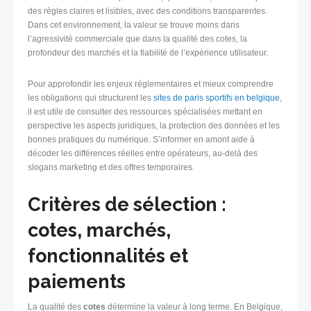
des règles claires et lisibles, avec des conditions transparentes.
Dans cet environnement, la valeur se trouve moins dans
l’agressivité commerciale que dans la qualité des cotes, la
profondeur des marchés et la fiabilité de l’expérience utilisateur.
Pour approfondir les enjeux réglementaires et mieux comprendre
les obligations qui structurent les
sites de paris sportifs en belgique
,
il est utile de consulter des ressources spécialisées mettant en
perspective les aspects juridiques, la protection des données et les
bonnes pratiques du numérique. S’informer en amont aide à
décoder les différences réelles entre opérateurs, au-delà des
slogans marketing et des offres temporaires.
Critères de sélection :
cotes, marchés,
fonctionnalités et
paiements
La qualité des
cotes
détermine la valeur à long terme. En Belgique,