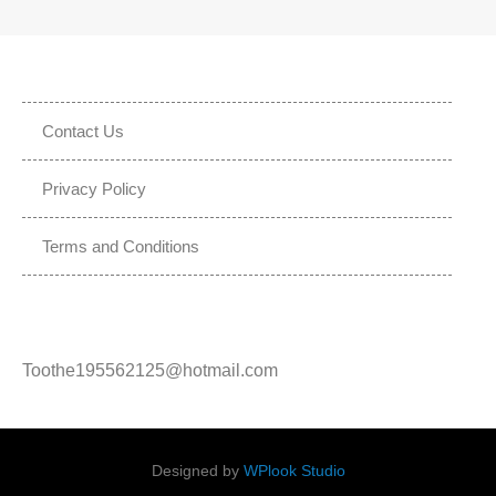
Contact Us
Privacy Policy
Terms and Conditions
Toothe195562125@hotmail.com
Designed by
WPlook Studio