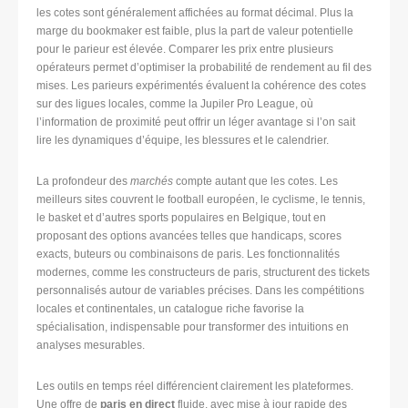
les cotes sont généralement affichées au format décimal. Plus la
marge du bookmaker est faible, plus la part de valeur potentielle
pour le parieur est élevée. Comparer les prix entre plusieurs
opérateurs permet d’optimiser la probabilité de rendement au fil des
mises. Les parieurs expérimentés évaluent la cohérence des cotes
sur des ligues locales, comme la Jupiler Pro League, où
l’information de proximité peut offrir un léger avantage si l’on sait
lire les dynamiques d’équipe, les blessures et le calendrier.
La profondeur des
marchés
compte autant que les cotes. Les
meilleurs sites couvrent le football européen, le cyclisme, le tennis,
le basket et d’autres sports populaires en Belgique, tout en
proposant des options avancées telles que handicaps, scores
exacts, buteurs ou combinaisons de paris. Les fonctionnalités
modernes, comme les constructeurs de paris, structurent des tickets
personnalisés autour de variables précises. Dans les compétitions
locales et continentales, un catalogue riche favorise la
spécialisation, indispensable pour transformer des intuitions en
analyses mesurables.
Les outils en temps réel différencient clairement les plateformes.
Une offre de
paris en direct
fluide, avec mise à jour rapide des