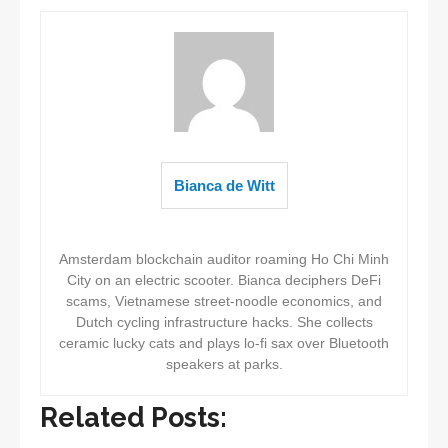
Bianca de Witt
Amsterdam blockchain auditor roaming Ho Chi Minh
City on an electric scooter. Bianca deciphers DeFi
scams, Vietnamese street-noodle economics, and
Dutch cycling infrastructure hacks. She collects
ceramic lucky cats and plays lo-fi sax over Bluetooth
speakers at parks.
Related Posts: