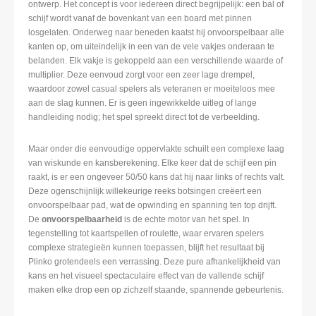
ontwerp. Het concept is voor iedereen direct begrijpelijk: een bal of
schijf wordt vanaf de bovenkant van een board met pinnen
losgelaten. Onderweg naar beneden kaatst hij onvoorspelbaar alle
kanten op, om uiteindelijk in een van de vele vakjes onderaan te
belanden. Elk vakje is gekoppeld aan een verschillende waarde of
multiplier. Deze eenvoud zorgt voor een zeer lage drempel,
waardoor zowel casual spelers als veteranen er moeiteloos mee
aan de slag kunnen. Er is geen ingewikkelde uitleg of lange
handleiding nodig; het spel spreekt direct tot de verbeelding.
Maar onder die eenvoudige oppervlakte schuilt een complexe laag
van wiskunde en kansberekening. Elke keer dat de schijf een pin
raakt, is er een ongeveer 50/50 kans dat hij naar links of rechts valt.
Deze ogenschijnlijk willekeurige reeks botsingen creëert een
onvoorspelbaar pad, wat de opwinding en spanning ten top drijft.
De
onvoorspelbaarheid
is de echte motor van het spel. In
tegenstelling tot kaartspellen of roulette, waar ervaren spelers
complexe strategieën kunnen toepassen, blijft het resultaat bij
Plinko grotendeels een verrassing. Deze pure afhankelijkheid van
kans en het visueel spectaculaire effect van de vallende schijf
maken elke drop een op zichzelf staande, spannende gebeurtenis.