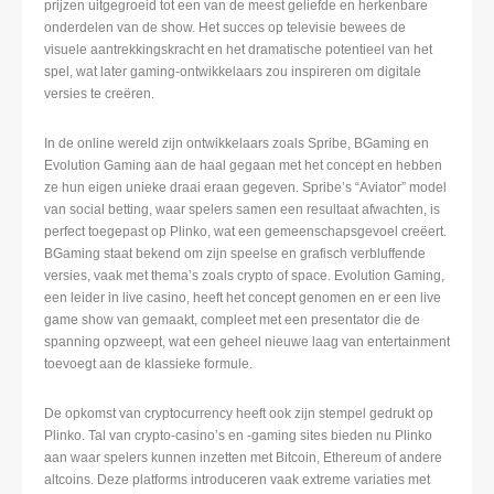
prijzen uitgegroeid tot een van de meest geliefde en herkenbare
onderdelen van de show. Het succes op televisie bewees de
visuele aantrekkingskracht en het dramatische potentieel van het
spel, wat later gaming-ontwikkelaars zou inspireren om digitale
versies te creëren.
In de online wereld zijn ontwikkelaars zoals Spribe, BGaming en
Evolution Gaming aan de haal gegaan met het concept en hebben
ze hun eigen unieke draai eraan gegeven. Spribe’s “Aviator” model
van social betting, waar spelers samen een resultaat afwachten, is
perfect toegepast op Plinko, wat een gemeenschapsgevoel creëert.
BGaming staat bekend om zijn speelse en grafisch verbluffende
versies, vaak met thema’s zoals crypto of space. Evolution Gaming,
een leider in live casino, heeft het concept genomen en er een live
game show van gemaakt, compleet met een presentator die de
spanning opzweept, wat een geheel nieuwe laag van entertainment
toevoegt aan de klassieke formule.
De opkomst van cryptocurrency heeft ook zijn stempel gedrukt op
Plinko. Tal van crypto-casino’s en -gaming sites bieden nu Plinko
aan waar spelers kunnen inzetten met Bitcoin, Ethereum of andere
altcoins. Deze platforms introduceren vaak extreme variaties met