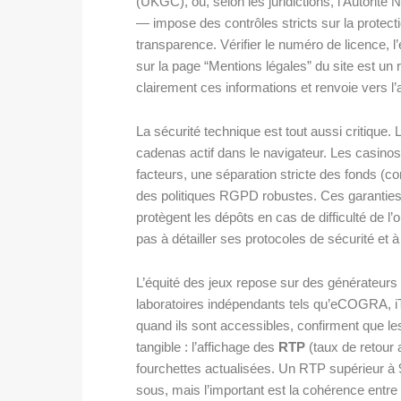
(UKGC), ou, selon les juridictions, l’Autorité
— impose des contrôles stricts sur la protecti
transparence. Vérifier le numéro de licence, l’
sur la page “Mentions légales” du site est un 
clairement ces informations et renvoie vers l’a
La sécurité technique est tout aussi critique.
cadenas actif dans le navigateur. Les casinos
facteurs, une séparation stricte des fonds (co
des politiques RGPD robustes. Ces garanties 
protègent les dépôts en cas de difficulté de l
pas à détailler ses protocoles de sécurité et à
L’équité des jeux repose sur des générateurs
laboratoires indépendants tels qu’eCOGRA, iT
quand ils sont accessibles, confirment que les
tangible : l’affichage des
RTP
(taux de retour 
fourchettes actualisées. Un RTP supérieur à
sous, mais l’important est la cohérence entre 