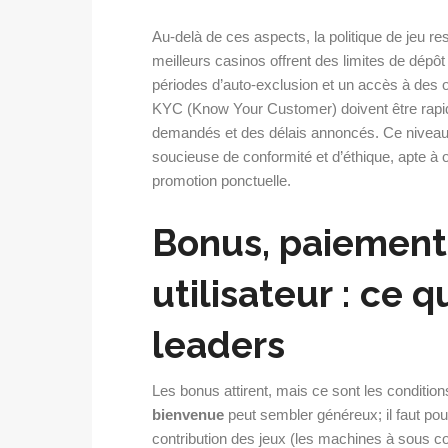
Au-delà de ces aspects, la politique de jeu re
meilleurs casinos offrent des limites de dépô
périodes d’auto-exclusion et un accès à des 
KYC (Know Your Customer) doivent être rap
demandés et des délais annoncés. Ce niveau 
soucieuse de conformité et d’éthique, apte à 
promotion ponctuelle.
Bonus, paiement
utilisateur : ce q
leaders
Les bonus attirent, mais ce sont les condition
bienvenue
peut sembler généreux; il faut pourt
contribution des jeux (les machines à sous c