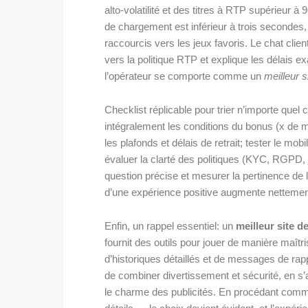
alto-volatilité et des titres à RTP supérieur 
de chargement est inférieur à trois secondes, 
raccourcis vers les jeux favoris. Le chat clien
vers la politique RTP et explique les délais 
l’opérateur se comporte comme un
meilleur s
Checklist réplicable pour trier n’importe quel ca
intégralement les conditions du bonus (x de mis
les plafonds et délais de retrait; tester le mobi
évaluer la clarté des politiques (KYC, RGPD, 
question précise et mesurer la pertinence de 
d’une expérience positive augmente nettemen
Enfin, un rappel essentiel: un
meilleur site d
fournit des outils pour jouer de manière maîtri
d’historiques détaillés et de messages de rapp
de combiner divertissement et sécurité, en s’
le charme des publicités. En procédant comm