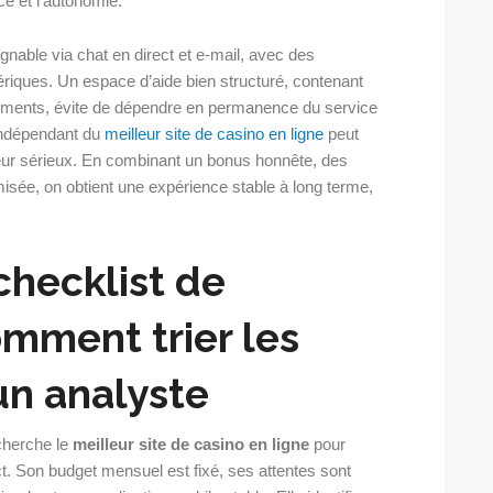
ce et l’autonomie.
oignable via chat en direct et e-mail, avec des
ériques. Un espace d’aide bien structuré, contenant
aiements, évite de dépendre en permanence du service
 indépendant du
meilleur site de casino en ligne
peut
eur sérieux. En combinant un bonus honnête, des
misée, on obtient une expérience stable à long terme,
checklist de
mment trier les
n analyste
cherche le
meilleur site de casino en ligne
pour
ect. Son budget mensuel est fixé, ses attentes sont