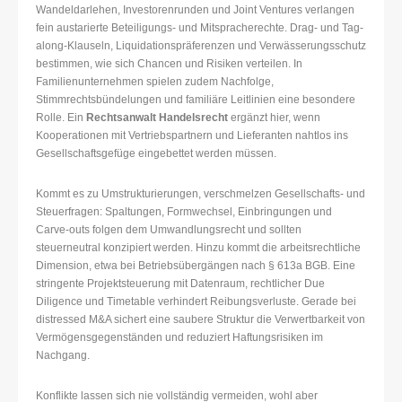
Wandeldarlehen, Investorenrunden und Joint Ventures verlangen
fein austarierte Beteiligungs- und Mitspracherechte. Drag- und Tag-
along-Klauseln, Liquidationspräferenzen und Verwässerungsschutz
bestimmen, wie sich Chancen und Risiken verteilen. In
Familienunternehmen spielen zudem Nachfolge,
Stimmrechtsbündelungen und familiäre Leitlinien eine besondere
Rolle. Ein
Rechtsanwalt Handelsrecht
ergänzt hier, wenn
Kooperationen mit Vertriebspartnern und Lieferanten nahtlos ins
Gesellschaftsgefüge eingebettet werden müssen.
Kommt es zu Umstrukturierungen, verschmelzen Gesellschafts- und
Steuerfragen: Spaltungen, Formwechsel, Einbringungen und
Carve-outs folgen dem Umwandlungsrecht und sollten
steuerneutral konzipiert werden. Hinzu kommt die arbeitsrechtliche
Dimension, etwa bei Betriebsübergängen nach § 613a BGB. Eine
stringente Projektsteuerung mit Datenraum, rechtlicher Due
Diligence und Timetable verhindert Reibungsverluste. Gerade bei
distressed M&A sichert eine saubere Struktur die Verwertbarkeit von
Vermögensgegenständen und reduziert Haftungsrisiken im
Nachgang.
Konflikte lassen sich nie vollständig vermeiden, wohl aber