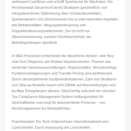
verbessert Cashflows und schafft Spielräume für Wachstum. Ein
Rechtsanwalt Steuerrecht
denkt Strukturen ganzheitlich: von
ertragsteuerlicher Optimierung über Umsatzsteuerketten,
Quellensteuern und Zinsschranken bis zu internationalen Aspekten
wie Betriebsstätten, Wegzugsbesteuerung und
Doppelbesteuerungsabkommen. Ziel ist nicht nur
Steuerminimierung, sondern Rechtssicherheit, die
Betriebsprüfungen standhält.
In M&A-Prozessen entscheidet die steuerliche Vendor- oder Buy-
side-Due-Diligence, wie Risiken bepreist werden. Themen wie
verdeckte Gewinnausschüttungen, Organschaften, Verlustvorträge,
Funktionsverlagerungen und Transfer Pricing sind wertrelevant.
Durch steueroptimierte Kaufpreisallokationen, Earn-out-Strukturen
und Step-up-Modelle lassen sich Effekte auf Abschreibungen und
künftige Ertragsteuern steuern. Gleichzeitig reduziert ein robustes
Tax-Compliance-Management-System Haftungsrisiken für
Geschäftsleiter und sorgt für dokumentierte Prozesse – von
Rechnungswesen bis Meldepflichten.
Praxisbeispiel: Ein Tech-Unternehmen internationalisiert sein
Lizenzmodell. Durch Anpassung der Lizenzketten,