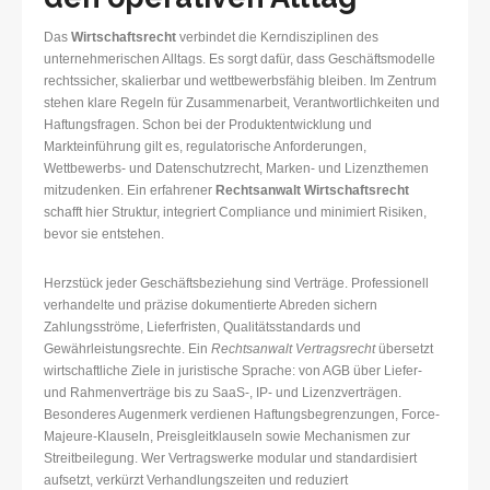
Das
Wirtschaftsrecht
verbindet die Kerndisziplinen des
unternehmerischen Alltags. Es sorgt dafür, dass Geschäftsmodelle
rechtssicher, skalierbar und wettbewerbsfähig bleiben. Im Zentrum
stehen klare Regeln für Zusammenarbeit, Verantwortlichkeiten und
Haftungsfragen. Schon bei der Produktentwicklung und
Markteinführung gilt es, regulatorische Anforderungen,
Wettbewerbs- und Datenschutzrecht, Marken- und Lizenzthemen
mitzudenken. Ein erfahrener
Rechtsanwalt Wirtschaftsrecht
schafft hier Struktur, integriert Compliance und minimiert Risiken,
bevor sie entstehen.
Herzstück jeder Geschäftsbeziehung sind Verträge. Professionell
verhandelte und präzise dokumentierte Abreden sichern
Zahlungsströme, Lieferfristen, Qualitätsstandards und
Gewährleistungsrechte. Ein
Rechtsanwalt Vertragsrecht
übersetzt
wirtschaftliche Ziele in juristische Sprache: von AGB über Liefer-
und Rahmenverträge bis zu SaaS-, IP- und Lizenzverträgen.
Besonderes Augenmerk verdienen Haftungsbegrenzungen, Force-
Majeure-Klauseln, Preisgleitklauseln sowie Mechanismen zur
Streitbeilegung. Wer Vertragswerke modular und standardisiert
aufsetzt, verkürzt Verhandlungszeiten und reduziert