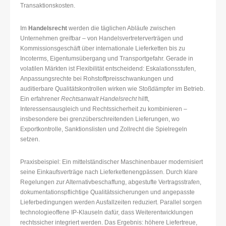
Transaktionskosten.
Im
Handelsrecht
werden die täglichen Abläufe zwischen
Unternehmen greifbar – von Handelsvertreterverträgen und
Kommissionsgeschäft über internationale Lieferketten bis zu
Incoterms, Eigentumsübergang und Transportgefahr. Gerade in
volatilen Märkten ist Flexibilität entscheidend: Eskalationsstufen,
Anpassungsrechte bei Rohstoffpreisschwankungen und
auditierbare Qualitätskontrollen wirken wie Stoßdämpfer im Betrieb.
Ein erfahrener
Rechtsanwalt Handelsrecht
hilft,
Interessensausgleich und Rechtssicherheit zu kombinieren –
insbesondere bei grenzüberschreitenden Lieferungen, wo
Exportkontrolle, Sanktionslisten und Zollrecht die Spielregeln
setzen.
Praxisbeispiel: Ein mittelständischer Maschinenbauer modernisiert
seine Einkaufsverträge nach Lieferkettenengpässen. Durch klare
Regelungen zur Alternativbeschaffung, abgestufte Vertragsstrafen,
dokumentationspflichtige Qualitätssicherungen und angepasste
Lieferbedingungen werden Ausfallzeiten reduziert. Parallel sorgen
technologieoffene IP-Klauseln dafür, dass Weiterentwicklungen
rechtssicher integriert werden. Das Ergebnis: höhere Liefertreue,