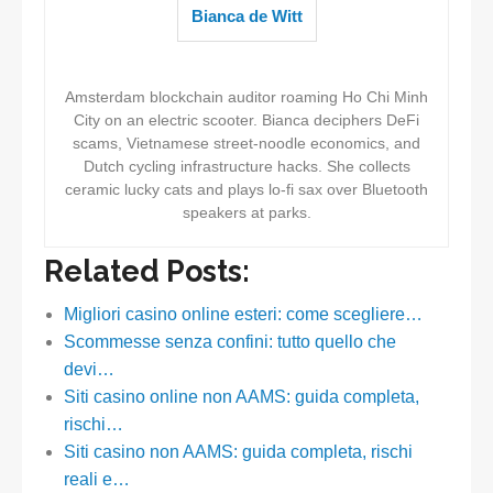
Bianca de Witt
Amsterdam blockchain auditor roaming Ho Chi Minh
City on an electric scooter. Bianca deciphers DeFi
scams, Vietnamese street-noodle economics, and
Dutch cycling infrastructure hacks. She collects
ceramic lucky cats and plays lo-fi sax over Bluetooth
speakers at parks.
Related Posts:
Migliori casino online esteri: come scegliere…
Scommesse senza confini: tutto quello che
devi…
Siti casino online non AAMS: guida completa,
rischi…
Siti casino non AAMS: guida completa, rischi
reali e…