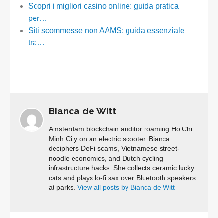
Scopri i migliori casino online: guida pratica
per…
Siti scommesse non AAMS: guida essenziale
tra…
Bianca de Witt
Amsterdam blockchain auditor roaming Ho Chi
Minh City on an electric scooter. Bianca
deciphers DeFi scams, Vietnamese street-
noodle economics, and Dutch cycling
infrastructure hacks. She collects ceramic lucky
cats and plays lo-fi sax over Bluetooth speakers
at parks.
View all posts by Bianca de Witt