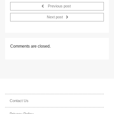
Previous post
Next post
Comments are closed.
Contact Us
Privacy Policy