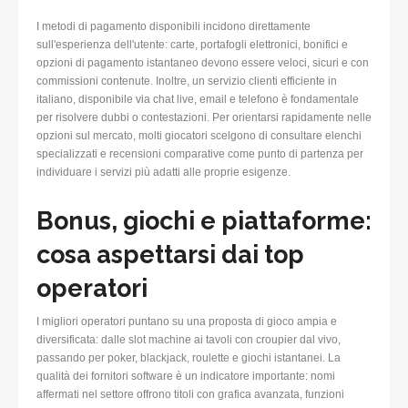
I metodi di pagamento disponibili incidono direttamente
sull'esperienza dell'utente: carte, portafogli elettronici, bonifici e
opzioni di pagamento istantaneo devono essere veloci, sicuri e con
commissioni contenute. Inoltre, un servizio clienti efficiente in
italiano, disponibile via chat live, email e telefono è fondamentale
per risolvere dubbi o contestazioni. Per orientarsi rapidamente nelle
opzioni sul mercato, molti giocatori scelgono di consultare elenchi
specializzati e recensioni comparative come punto di partenza per
individuare i servizi più adatti alle proprie esigenze.
Bonus, giochi e piattaforme:
cosa aspettarsi dai top
operatori
I migliori operatori puntano su una proposta di gioco ampia e
diversificata: dalle slot machine ai tavoli con croupier dal vivo,
passando per poker, blackjack, roulette e giochi istantanei. La
qualità dei fornitori software è un indicatore importante: nomi
affermati nel settore offrono titoli con grafica avanzata, funzioni