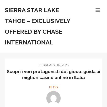
SIERRA STAR LAKE
TAHOE – EXCLUSIVELY
OFFERED BY CHASE
INTERNATIONAL
FEBRUARY 16, 2026
Scopri i veri protagonisti del gioco: guida ai
migliori casino online in Italia
BLOG