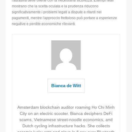
l'attrattiva delle offerte con la necessaria sicurezza. Esempi reali
mostrano che la scelta oculata e la prudenza riducono
significativamente i problemi legati a dispute e ritardi nei
pagamenti, mentre l'approccio frettoloso può portare a esperienze
negative e perdite economiche rilevanti.
Bianca de Witt
Amsterdam blockchain auditor roaming Ho Chi Minh
City on an electric scooter. Bianca deciphers DeFi
scams, Vietnamese street-noodle economics, and
Dutch cycling infrastructure hacks. She collects