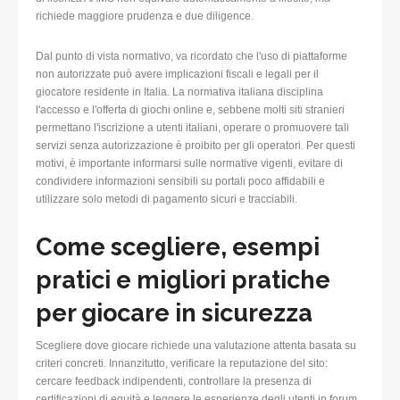
richiede maggiore prudenza e due diligence.
Dal punto di vista normativo, va ricordato che l'uso di piattaforme
non autorizzate può avere implicazioni fiscali e legali per il
giocatore residente in Italia. La normativa italiana disciplina
l'accesso e l'offerta di giochi online e, sebbene molti siti stranieri
permettano l'iscrizione a utenti italiani, operare o promuovere tali
servizi senza autorizzazione è proibito per gli operatori. Per questi
motivi, è importante informarsi sulle normative vigenti, evitare di
condividere informazioni sensibili su portali poco affidabili e
utilizzare solo metodi di pagamento sicuri e tracciabili.
Come scegliere, esempi
pratici e migliori pratiche
per giocare in sicurezza
Scegliere dove giocare richiede una valutazione attenta basata su
criteri concreti. Innanzitutto, verificare la reputazione del sito:
cercare feedback indipendenti, controllare la presenza di
certificazioni di equità e leggere le esperienze degli utenti in forum