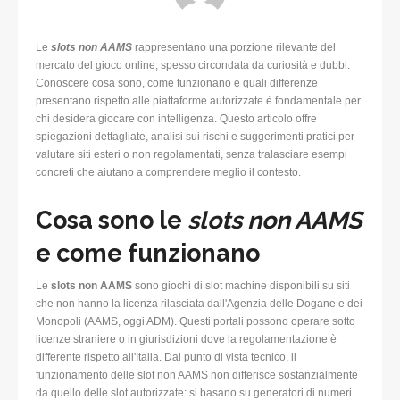
Le
slots non AAMS
rappresentano una porzione rilevante del
mercato del gioco online, spesso circondata da curiosità e dubbi.
Conoscere cosa sono, come funzionano e quali differenze
presentano rispetto alle piattaforme autorizzate è fondamentale per
chi desidera giocare con intelligenza. Questo articolo offre
spiegazioni dettagliate, analisi sui rischi e suggerimenti pratici per
valutare siti esteri o non regolamentati, senza tralasciare esempi
concreti che aiutano a comprendere meglio il contesto.
Cosa sono le
slots non AAMS
e come funzionano
Le
slots non AAMS
sono giochi di slot machine disponibili su siti
che non hanno la licenza rilasciata dall'Agenzia delle Dogane e dei
Monopoli (AAMS, oggi ADM). Questi portali possono operare sotto
licenze straniere o in giurisdizioni dove la regolamentazione è
differente rispetto all'Italia. Dal punto di vista tecnico, il
funzionamento delle slot non AAMS non differisce sostanzialmente
da quello delle slot autorizzate: si basano su generatori di numeri