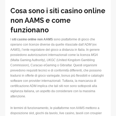
Cosa sono i siti casino online
non AAMS e come
funzionano
I
siti casino online non AAMS
sono piattaforme di gioco che
operano con licenze diverse da quelle rilasciate dall’
ADM
(ex
AAMS), l’ente regolatore del gioco a distanza in Italia. In genere
possiedono autorizzazioni internazionali come la licenza
MGA
(Malta Gaming Authority),
UKGC
(United Kingdom Gambling
Commission), Curacao eGaming o Gibraltar. Questi organismi
prevedono requisiti tecnici e di conformità differenti, che possono
tradursi in offerte di gioco variegate, bonus più flessibili e cataloghi
software con provider internazionali. Tuttavia, la mancanza di
certificazione ADM implica che tali siti non sono sottoposti alla
vigilanza italiana, un aspetto da considerare con la massima
attenzione.
In termini di funzionamento, le piattaforme non AAMS mettono a
disposizione slot, giochi da tavolo, live casino, tavoli con croupier