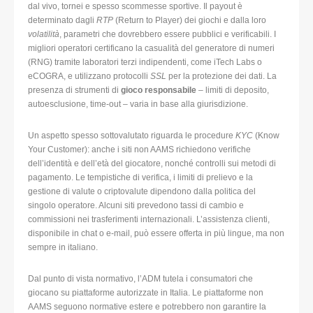
dal vivo, tornei e spesso scommesse sportive. Il payout è
determinato dagli
RTP
(Return to Player) dei giochi e dalla loro
volatilità
, parametri che dovrebbero essere pubblici e verificabili. I
migliori operatori certificano la casualità del generatore di numeri
(RNG) tramite laboratori terzi indipendenti, come iTech Labs o
eCOGRA, e utilizzano protocolli
SSL
per la protezione dei dati. La
presenza di strumenti di
gioco responsabile
– limiti di deposito,
autoesclusione, time-out – varia in base alla giurisdizione.
Un aspetto spesso sottovalutato riguarda le procedure
KYC
(Know
Your Customer): anche i siti non AAMS richiedono verifiche
dell’identità e dell’età del giocatore, nonché controlli sui metodi di
pagamento. Le tempistiche di verifica, i limiti di prelievo e la
gestione di valute o criptovalute dipendono dalla politica del
singolo operatore. Alcuni siti prevedono tassi di cambio e
commissioni nei trasferimenti internazionali. L’assistenza clienti,
disponibile in chat o e-mail, può essere offerta in più lingue, ma non
sempre in italiano.
Dal punto di vista normativo, l’ADM tutela i consumatori che
giocano su piattaforme autorizzate in Italia. Le piattaforme non
AAMS seguono normative estere e potrebbero non garantire la