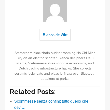
Bianca de Witt
Amsterdam blockchain auditor roaming Ho Chi Minh
City on an electric scooter. Bianca deciphers DeFi
scams, Vietnamese street-noodle economics, and
Dutch cycling infrastructure hacks. She collects
ceramic lucky cats and plays lo-fi sax over Bluetooth
speakers at parks.
Related Posts:
Scommesse senza confini: tutto quello che
devi…