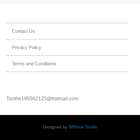
Contact Us
Privacy Policy
Terms and Conditions
Toothe195562125@hotmail.com
Designed by
WPlook Studio