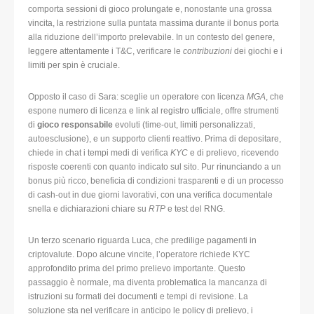
comporta sessioni di gioco prolungate e, nonostante una grossa
vincita, la restrizione sulla puntata massima durante il bonus porta
alla riduzione dell’importo prelevabile. In un contesto del genere,
leggere attentamente i T&C, verificare le
contribuzioni
dei giochi e i
limiti per spin è cruciale.
Opposto il caso di Sara: sceglie un operatore con licenza
MGA
, che
espone numero di licenza e link al registro ufficiale, offre strumenti
di
gioco responsabile
evoluti (time-out, limiti personalizzati,
autoesclusione), e un supporto clienti reattivo. Prima di depositare,
chiede in chat i tempi medi di verifica
KYC
e di prelievo, ricevendo
risposte coerenti con quanto indicato sul sito. Pur rinunciando a un
bonus più ricco, beneficia di condizioni trasparenti e di un processo
di cash-out in due giorni lavorativi, con una verifica documentale
snella e dichiarazioni chiare su
RTP
e test del RNG.
Un terzo scenario riguarda Luca, che predilige pagamenti in
criptovalute. Dopo alcune vincite, l’operatore richiede KYC
approfondito prima del primo prelievo importante. Questo
passaggio è normale, ma diventa problematica la mancanza di
istruzioni su formati dei documenti e tempi di revisione. La
soluzione sta nel verificare in anticipo le policy di prelievo, i