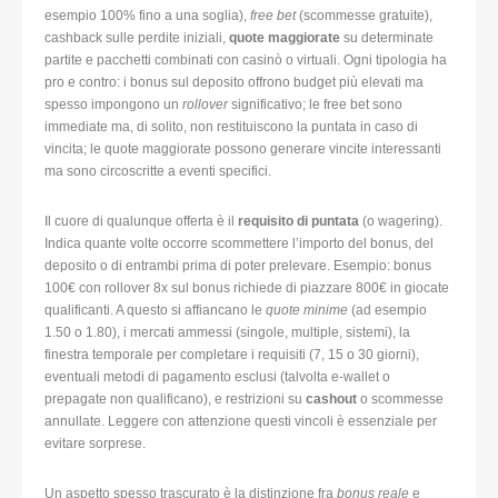
esempio 100% fino a una soglia),
free bet
(scommesse gratuite),
cashback sulle perdite iniziali,
quote maggiorate
su determinate
partite e pacchetti combinati con casinò o virtuali. Ogni tipologia ha
pro e contro: i bonus sul deposito offrono budget più elevati ma
spesso impongono un
rollover
significativo; le free bet sono
immediate ma, di solito, non restituiscono la puntata in caso di
vincita; le quote maggiorate possono generare vincite interessanti
ma sono circoscritte a eventi specifici.
Il cuore di qualunque offerta è il
requisito di puntata
(o wagering).
Indica quante volte occorre scommettere l’importo del bonus, del
deposito o di entrambi prima di poter prelevare. Esempio: bonus
100€ con rollover 8x sul bonus richiede di piazzare 800€ in giocate
qualificanti. A questo si affiancano le
quote minime
(ad esempio
1.50 o 1.80), i mercati ammessi (singole, multiple, sistemi), la
finestra temporale per completare i requisiti (7, 15 o 30 giorni),
eventuali metodi di pagamento esclusi (talvolta e-wallet o
prepagate non qualificano), e restrizioni su
cashout
o scommesse
annullate. Leggere con attenzione questi vincoli è essenziale per
evitare sorprese.
Un aspetto spesso trascurato è la distinzione fra
bonus reale
e