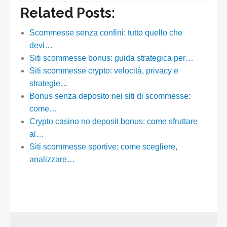
Related Posts:
Scommesse senza confini: tutto quello che
devi…
Siti scommesse bonus: guida strategica per…
Siti scommesse crypto: velocità, privacy e
strategie…
Bonus senza deposito nei siti di scommesse:
come…
Crypto casino no deposit bonus: come sfruttare
al…
Siti scommesse sportive: come scegliere,
analizzare…