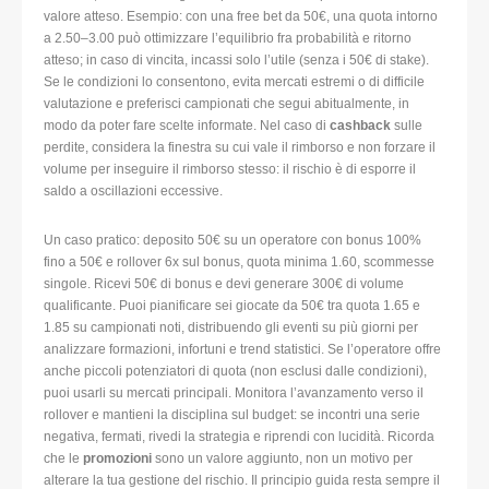
valore atteso. Esempio: con una free bet da 50€, una quota intorno
a 2.50–3.00 può ottimizzare l’equilibrio fra probabilità e ritorno
atteso; in caso di vincita, incassi solo l’utile (senza i 50€ di stake).
Se le condizioni lo consentono, evita mercati estremi o di difficile
valutazione e preferisci campionati che segui abitualmente, in
modo da poter fare scelte informate. Nel caso di
cashback
sulle
perdite, considera la finestra su cui vale il rimborso e non forzare il
volume per inseguire il rimborso stesso: il rischio è di esporre il
saldo a oscillazioni eccessive.
Un caso pratico: deposito 50€ su un operatore con bonus 100%
fino a 50€ e rollover 6x sul bonus, quota minima 1.60, scommesse
singole. Ricevi 50€ di bonus e devi generare 300€ di volume
qualificante. Puoi pianificare sei giocate da 50€ tra quota 1.65 e
1.85 su campionati noti, distribuendo gli eventi su più giorni per
analizzare formazioni, infortuni e trend statistici. Se l’operatore offre
anche piccoli potenziatori di quota (non esclusi dalle condizioni),
puoi usarli su mercati principali. Monitora l’avanzamento verso il
rollover e mantieni la disciplina sul budget: se incontri una serie
negativa, fermati, rivedi la strategia e riprendi con lucidità. Ricorda
che le
promozioni
sono un valore aggiunto, non un motivo per
alterare la tua gestione del rischio. Il principio guida resta sempre il