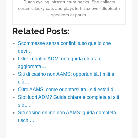
Dutch cycling infrastructure hacks. She collects
ceramic lucky cats and plays lo-fi sax over Bluetooth
speakers at parks.
Related Posts:
Scommesse senza confini: tutto quello che
devi…
Oltre i confini ADM: una guida chiara e
aggiornata…
Siti di casino non AAMS: opportunità, limiti e
ciò…
Oltre AAMS: come orientarsi tra i siti esteri di…
Slot fuori ADM? Guida chiara e completa ai siti
slot…
Siti casino online non AAMS: guida completa,
rischi…