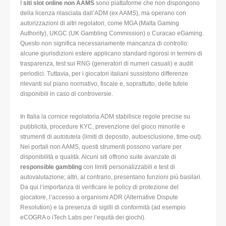
I
siti slot online non AAMS
sono piattaforme che non dispongono
della licenza rilasciata dall’ADM (ex AAMS), ma operano con
autorizzazioni di altri regolatori, come MGA (Malta Gaming
Authority), UKGC (UK Gambling Commission) o Curacao eGaming.
Questo non significa necessariamente mancanza di controllo:
alcune giurisdizioni estere applicano standard rigorosi in termini di
trasparenza, test sui RNG (generatori di numeri casuali) e audit
periodici. Tuttavia, per i giocatori italiani sussistono differenze
rilevanti sul piano normativo, fiscale e, soprattutto, delle tutele
disponibili in caso di controversie.
In Italia la cornice regolatoria ADM stabilisce regole precise su
pubblicità, procedure KYC, prevenzione del gioco minorile e
strumenti di
autotutela
(limiti di deposito, autoesclusione, time-out).
Nei portali non AAMS, questi strumenti possono variare per
disponibilità e qualità. Alcuni siti offrono suite avanzate di
responsible gambling
con limiti personalizzabili e test di
autovalutazione; altri, al contrario, presentano funzioni più basilari.
Da qui l’importanza di verificare le policy di protezione del
giocatore, l’accesso a organismi ADR (Alternative Dispute
Resolution) e la presenza di sigilli di conformità (ad esempio
eCOGRA o iTech Labs per l’equità dei giochi).