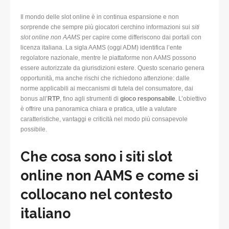
Il mondo delle slot online è in continua espansione e non
sorprende che sempre più giocatori cerchino informazioni sui
siti
slot online non AAMS
per capire come differiscono dai portali con
licenza italiana. La sigla AAMS (oggi ADM) identifica l’ente
regolatore nazionale, mentre le piattaforme non AAMS possono
essere autorizzate da giurisdizioni estere. Questo scenario genera
opportunità, ma anche rischi che richiedono attenzione: dalle
norme applicabili ai meccanismi di tutela del consumatore, dai
bonus all’
RTP
, fino agli strumenti di
gioco responsabile
. L’obiettivo
è offrire una panoramica chiara e pratica, utile a valutare
caratteristiche, vantaggi e criticità nel modo più consapevole
possibile.
Che cosa sono i siti slot
online non AAMS e come si
collocano nel contesto
italiano