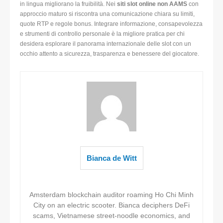
in lingua migliorano la fruibilità. Nei
siti slot online non AAMS
con
approccio maturo si riscontra una comunicazione chiara su limiti,
quote RTP e regole bonus. Integrare informazione, consapevolezza
e strumenti di controllo personale è la migliore pratica per chi
desidera esplorare il panorama internazionale delle slot con un
occhio attento a sicurezza, trasparenza e benessere del giocatore.
Bianca de Witt
Amsterdam blockchain auditor roaming Ho Chi Minh
City on an electric scooter. Bianca deciphers DeFi
scams, Vietnamese street-noodle economics, and