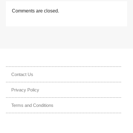
Comments are closed.
Contact Us
Privacy Policy
Terms and Conditions