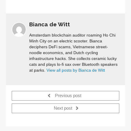
Bianca de Witt
Amsterdam blockchain auditor roaming Ho Chi
Minh City on an electric scooter. Bianca
deciphers DeFi scams, Vietnamese street-
noodle economics, and Dutch cycling
infrastructure hacks. She collects ceramic lucky
cats and plays lo-fi sax over Bluetooth speakers
at parks.
View all posts by Bianca de Witt
Previous post
Next post