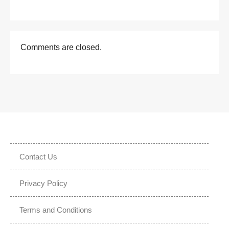
Comments are closed.
Contact Us
Privacy Policy
Terms and Conditions