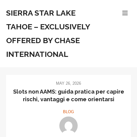
SIERRA STAR LAKE
TAHOE – EXCLUSIVELY
OFFERED BY CHASE
INTERNATIONAL
MAY 26, 2026
Slots non AAMS: guida pratica per capire
rischi, vantaggi e come orientarsi
BLOG