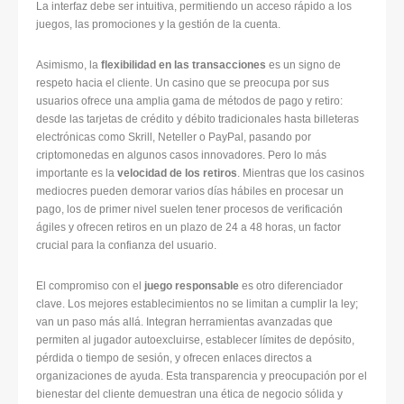
La interfaz debe ser intuitiva, permitiendo un acceso rápido a los
juegos, las promociones y la gestión de la cuenta.
Asimismo, la
flexibilidad en las transacciones
es un signo de
respeto hacia el cliente. Un casino que se preocupa por sus
usuarios ofrece una amplia gama de métodos de pago y retiro:
desde las tarjetas de crédito y débito tradicionales hasta billeteras
electrónicas como Skrill, Neteller o PayPal, pasando por
criptomonedas en algunos casos innovadores. Pero lo más
importante es la
velocidad de los retiros
. Mientras que los casinos
mediocres pueden demorar varios días hábiles en procesar un
pago, los de primer nivel suelen tener procesos de verificación
ágiles y ofrecen retiros en un plazo de 24 a 48 horas, un factor
crucial para la confianza del usuario.
El compromiso con el
juego responsable
es otro diferenciador
clave. Los mejores establecimientos no se limitan a cumplir la ley;
van un paso más allá. Integran herramientas avanzadas que
permiten al jugador autoexcluirse, establecer límites de depósito,
pérdida o tiempo de sesión, y ofrecen enlaces directos a
organizaciones de ayuda. Esta transparencia y preocupación por el
bienestar del cliente demuestran una ética de negocio sólida y