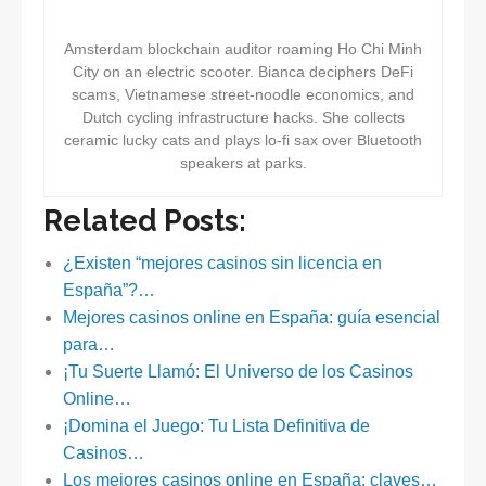
Amsterdam blockchain auditor roaming Ho Chi Minh
City on an electric scooter. Bianca deciphers DeFi
scams, Vietnamese street-noodle economics, and
Dutch cycling infrastructure hacks. She collects
ceramic lucky cats and plays lo-fi sax over Bluetooth
speakers at parks.
Related Posts:
¿Existen “mejores casinos sin licencia en
España”?…
Mejores casinos online en España: guía esencial
para…
¡Tu Suerte Llamó: El Universo de los Casinos
Online…
¡Domina el Juego: Tu Lista Definitiva de
Casinos…
Los mejores casinos online en España: claves…