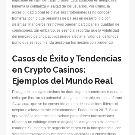
imposible en casinos tradicionales. Esta auditoría en tiempo real
fomenta la confianza y lealtad de los usuarios. Por último, la
accesibilidad global es clave: las criptomonedas no conocen
fronteras, por lo que personas de países en desarrollo o con
sistemas financieros restrictivos pueden participar en igualdad de
condiciones. Sin embargo, es esencial recordar que la volatilidad
del mercado de criptoactivos puede afectar el valor de los fondos,
por lo que se recomienda gestionar los riesgos con prudencia.
Casos de Éxito y Tendencias
en Crypto Casinos:
Ejemplos del Mundo Real
El auge de los crypto casinos ha dado lugar a numerosos casos de
éxito que ilustran su potencial. Un ejemplo notable es la plataforma
Stake.com
, que se ha convertido en uno de los casinos líderes al
aceptar exclusivamente criptomonedas. Fundada en 2017, Stake
aprovechó la tendencia blockchain para ofrecer transacciones
rápidas y un catálogo diverso de juegos, atrayendo a millones de
usuarios. Su modelo de negocio se centra en la transparencia, con
sistemas provably fair y promociones vinculadas a criptoactivos,