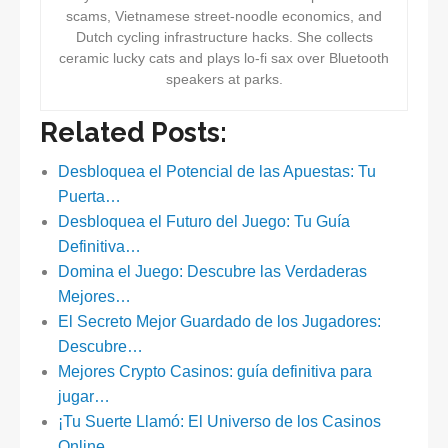
scams, Vietnamese street-noodle economics, and
Dutch cycling infrastructure hacks. She collects
ceramic lucky cats and plays lo-fi sax over Bluetooth
speakers at parks.
Related Posts:
Desbloquea el Potencial de las Apuestas: Tu
Puerta…
Desbloquea el Futuro del Juego: Tu Guía
Definitiva…
Domina el Juego: Descubre las Verdaderas
Mejores…
El Secreto Mejor Guardado de los Jugadores:
Descubre…
Mejores Crypto Casinos: guía definitiva para
jugar…
¡Tu Suerte Llamó: El Universo de los Casinos
Online…