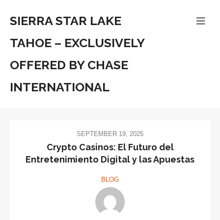
SIERRA STAR LAKE
TAHOE – EXCLUSIVELY
OFFERED BY CHASE
INTERNATIONAL
SEPTEMBER 19, 2025
Crypto Casinos: El Futuro del
Entretenimiento Digital y las Apuestas
BLOG