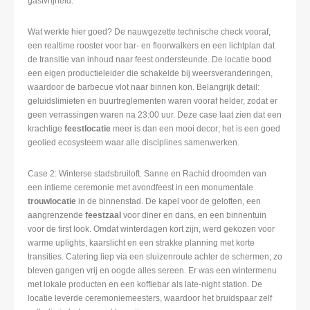
gastvrijheid.
Wat werkte hier goed? De nauwgezette technische check vooraf,
een realtime rooster voor bar- en floorwalkers en een lichtplan dat
de transitie van inhoud naar feest ondersteunde. De locatie bood
een eigen productieleider die schakelde bij weersveranderingen,
waardoor de barbecue vlot naar binnen kon. Belangrijk detail:
geluidslimieten en buurtreglementen waren vooraf helder, zodat er
geen verrassingen waren na 23:00 uur. Deze case laat zien dat een
krachtige
feestlocatie
meer is dan een mooi decor; het is een goed
geolied ecosysteem waar alle disciplines samenwerken.
Case 2: Winterse stadsbruiloft. Sanne en Rachid droomden van
een intieme ceremonie met avondfeest in een monumentale
trouwlocatie
in de binnenstad. De kapel voor de geloften, een
aangrenzende
feestzaal
voor diner en dans, en een binnentuin
voor de first look. Omdat winterdagen kort zijn, werd gekozen voor
warme uplights, kaarslicht en een strakke planning met korte
transities. Catering liep via een sluizenroute achter de schermen; zo
bleven gangen vrij en oogde alles sereen. Er was een wintermenu
met lokale producten en een koffiebar als late-night station. De
locatie leverde ceremoniemeesters, waardoor het bruidspaar zelf