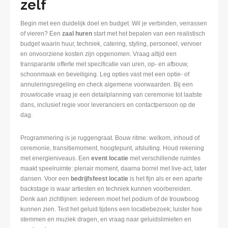
zelf
Begin met een duidelijk doel en budget. Wil je verbinden, verrassen
of vieren? Een
zaal huren
start met het bepalen van een realistisch
budget waarin huur, techniek, catering, styling, personeel, vervoer
en onvoorziene kosten zijn opgenomen. Vraag altijd een
transparante offerte met specificatie van uren, op- en afbouw,
schoonmaak en beveiliging. Leg opties vast met een optie- of
annuleringsregeling en check algemene voorwaarden. Bij een
trouwlocatie
vraag je een detailplanning van ceremonie tot laatste
dans, inclusief regie voor leveranciers en contactpersoon op de
dag.
Programmering is je ruggengraat. Bouw ritme: welkom, inhoud of
ceremonie, transitiemoment, hoogtepunt, afsluiting. Houd rekening
met energieniveaus. Een
event locatie
met verschillende ruimtes
maakt speelruimte: plenair moment, daarna borrel met live-act, later
dansen. Voor een
bedrijfsfeest locatie
is het fijn als er een aparte
backstage is waar artiesten en techniek kunnen voorbereiden.
Denk aan zichtlijnen: iedereen moet het podium of de trouwboog
kunnen zien. Test het geluid tijdens een locatiebezoek; luister hoe
stemmen en muziek dragen, en vraag naar geluidslimieten en