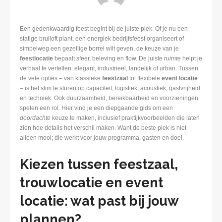
Een gedenkwaardig feest begint bij de juiste plek. Of je nu een
statige bruiloft plant, een energiek bedrijfsfeest organiseert of
simpelweg een gezellige borrel wilt geven, de keuze van je
feestlocatie
bepaalt sfeer, beleving en flow. De juiste
ruimte
helpt je
verhaal te vertellen: elegant, industrieel, landelijk of urban. Tussen
de vele opties – van klassieke
feestzaal
tot flexibele
event locatie
– is het slim te sturen op capaciteit, logistiek, acoustiek, gastvrijheid
en techniek. Ook duurzaamheid, bereikbaarheid en voorzieningen
spelen een rol. Hier vind je een diepgaande gids om een
doordachte
keuze te maken, inclusief praktijkvoorbeelden die laten
zien hoe details het verschil maken. Want de beste plek is niet
alleen mooi; die werkt voor jouw programma, gasten en doel.
Kiezen tussen feestzaal,
trouwlocatie en event
locatie: wat past bij jouw
plannen?