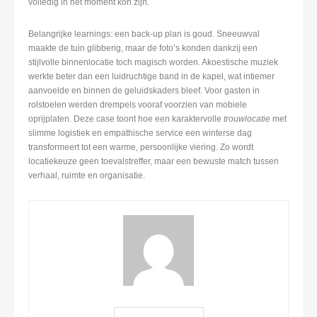
volledig in het moment kon zijn.
Belangrijke learnings: een back-up plan is goud. Sneeuwval
maakte de tuin glibberig, maar de foto’s konden dankzij een
stijlvolle binnenlocatie toch magisch worden. Akoestische muziek
werkte beter dan een luidruchtige band in de kapel, wat intiemer
aanvoelde en binnen de geluidskaders bleef. Voor gasten in
rolstoelen werden drempels vooraf voorzien van mobiele
oprijplaten. Deze case toont hoe een karaktervolle
trouwlocatie
met
slimme logistiek en empathische service een winterse dag
transformeert tot een warme, persoonlijke viering. Zo wordt
locatiekeuze geen toevalstreffer, maar een bewuste match tussen
verhaal, ruimte en organisatie.