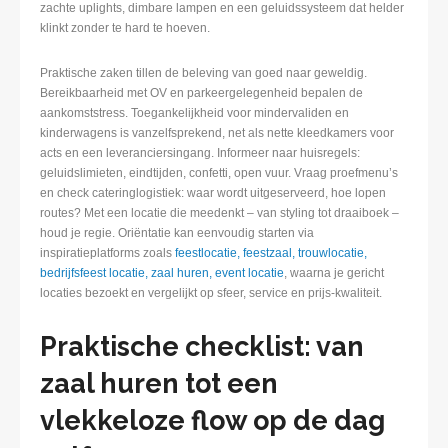
zachte uplights, dimbare lampen en een geluidssysteem dat helder
klinkt zonder te hard te hoeven.
Praktische zaken tillen de beleving van goed naar geweldig.
Bereikbaarheid met OV en parkeergelegenheid bepalen de
aankomststress. Toegankelijkheid voor mindervaliden en
kinderwagens is vanzelfsprekend, net als nette kleedkamers voor
acts en een leveranciersingang. Informeer naar huisregels:
geluidslimieten, eindtijden, confetti, open vuur. Vraag proefmenu’s
en check cateringlogistiek: waar wordt uitgeserveerd, hoe lopen
routes? Met een locatie die meedenkt – van styling tot draaiboek –
houd je regie. Oriëntatie kan eenvoudig starten via
inspiratieplatforms zoals
feestlocatie, feestzaal, trouwlocatie,
bedrijfsfeest locatie, zaal huren, event locatie
, waarna je gericht
locaties bezoekt en vergelijkt op sfeer, service en prijs-kwaliteit.
Praktische checklist: van
zaal huren tot een
vlekkeloze flow op de dag