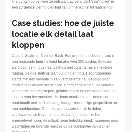
knelpunten oplost vóór ze ontstaan. Zo verandert “
zaal huren
” in
een zorgeloze viering die klopt van binnenkomst tot laatste noot.
Case studies: hoe de juiste
locatie elk detail laat
kloppen
Case 1: Scale-up Summer Bash. Een groeiend techbedrijf zocht
een bruisende
bedrijfsfeest locatie
voor 300 gasten. Gekozen
werd voor een industrieel pakhuis met buitenterras en flexibele
rigging. De doelstelling: teambuilding en trots. Het programma
startte met een keynote in een verduisterde hal, gevolgd door
foodstations en een silent disco. Doorslaggevend bij de selectie:
voldoende stroomgroepen, geluidsisolatie en een aparte laad- en
losplek voor leveranciers. Het team maakte zones: demo-corner,
photobooth met merkbeleving, lounge voor rustige gesprekken en
een hoofdpodium. Door de
event locatie
slim in te delen,
voorkwamen ze filevorming bij de bar en hielden ze het
energielevel hoog. Resultaat: hoge betrokkenheid, nagenoeg geen
wachttijden en lovende reacties op de combinatie van tech en