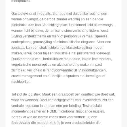
meetpunten.
Gastbeleving zit in details. Signage met duidelijke routing, een
warme ontvangst, garderobe zonder wachtrij en een bar die
piekdrukte aan kan. Verlichtingsplan: functioneel licht bij ontvangst,
warmer licht bij diner, dynamische showverlichting tijdens feest.
Styling versterkt thema en merk of persoonlijk verhaal: speelse
centerpieces, groenstyling of minimalistische elegance. Voor een
feestzaal
kan een strak lichtplan de klassieke setting modern
maken, terwijl decor bij een industriële hal juist warmte toevoegt.
Duurzaamheid wint: herbruikbare materialen, lokale leveranciers,
vegetarische menu-opties en afvalscheiding maken impact
zichtbaar. Veiligheid is randvoorwaarde: BHV, nooduitgangen,
crowd management en duidelijke afspraken met beveiliger of
nachtportier.
Tot slot de logistiek. Maak een draaiboek per kwartier: wie doet wat,
waar en wanneer. Deel contactgegevens van leveranciers, zet een
centrale regisseur in en plan een pre-briefing. Test cruciale
momenten: beamer en HDMI, microfoons, first dance muziek.
Spreek af wie de laatste check doet voor vertrek. Bij een
feestlocatie
die meedenkt, krijg je een productieleider die