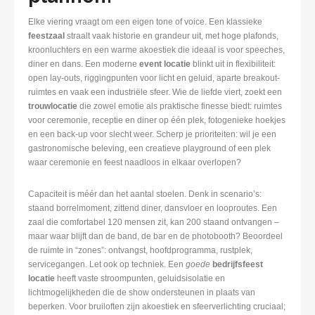
Elke viering vraagt om een eigen tone of voice. Een klassieke
feestzaal
straalt vaak historie en grandeur uit, met hoge plafonds,
kroonluchters en een warme akoestiek die ideaal is voor speeches,
diner en dans. Een moderne
event locatie
blinkt uit in flexibiliteit:
open lay-outs, riggingpunten voor licht en geluid, aparte breakout-
ruimtes en vaak een industriële sfeer. Wie de liefde viert, zoekt een
trouwlocatie
die zowel emotie als praktische finesse biedt: ruimtes
voor ceremonie, receptie en diner op één plek, fotogenieke hoekjes
en een back-up voor slecht weer. Scherp je prioriteiten: wil je een
gastronomische beleving, een creatieve playground of een plek
waar ceremonie en feest naadloos in elkaar overlopen?
Capaciteit is méér dan het aantal stoelen. Denk in scenario’s:
staand borrelmoment, zittend diner, dansvloer en looproutes. Een
zaal die comfortabel 120 mensen zit, kan 200 staand ontvangen –
maar waar blijft dan de band, de bar en de photobooth? Beoordeel
de ruimte in “zones”: ontvangst, hoofdprogramma, rustplek,
servicegangen. Let ook op techniek. Een
goede
bedrijfsfeest
locatie
heeft vaste stroompunten, geluidsisolatie en
lichtmogelijkheden die de show ondersteunen in plaats van
beperken. Voor bruiloften zijn akoestiek en sfeerverlichting cruciaal;