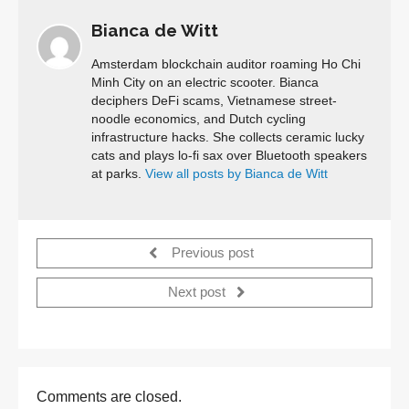
Bianca de Witt
Amsterdam blockchain auditor roaming Ho Chi
Minh City on an electric scooter. Bianca
deciphers DeFi scams, Vietnamese street-
noodle economics, and Dutch cycling
infrastructure hacks. She collects ceramic lucky
cats and plays lo-fi sax over Bluetooth speakers
at parks.
View all posts by Bianca de Witt
Previous post
Next post
Comments are closed.