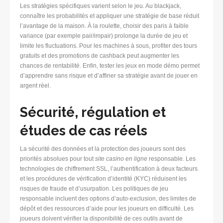
Les stratégies spécifiques varient selon le jeu. Au blackjack,
connaître les probabilités et appliquer une stratégie de base réduit
l’avantage de la maison. À la roulette, choisir des paris à faible
variance (par exemple pair/impair) prolonge la durée de jeu et
limite les fluctuations. Pour les machines à sous, profiter des tours
gratuits et des promotions de cashback peut augmenter les
chances de rentabilité. Enfin, tester les jeux en mode démo permet
d’apprendre sans risque et d’affiner sa stratégie avant de jouer en
argent réel.
Sécurité, régulation et
études de cas réels
La sécurité des données et la protection des joueurs sont des
priorités absolues pour tout
site casino en ligne
responsable. Les
technologies de chiffrement SSL, l’authentification à deux facteurs
et les procédures de vérification d’identité (KYC) réduisent les
risques de fraude et d’usurpation. Les politiques de jeu
responsable incluent des options d’auto-exclusion, des limites de
dépôt et des ressources d’aide pour les joueurs en difficulté. Les
joueurs doivent vérifier la disponibilité de ces outils avant de