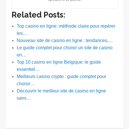
Related Posts:
Top casino en ligne: méthode claire pour repérer
les…
Nouveau site de casino en ligne : tendances,…
Le guide complet pour choisir un site de casino
en…
Top 10 casino en ligne Belgique: le guide
essentiel…
Meilleurs casino crypto : guide complet pour
choisir…
Découvrir le meilleur site de casino en ligne
sans…