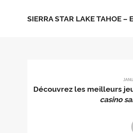
SIERRA STAR LAKE TAHOE –
JANU
Découvrez les meilleurs je
casino sa