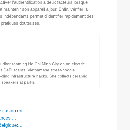
ctiver l’authentification à deux facteurs lorsque
maintenir son appareil à jour. Enfin, vérifier la
s indépendants permet d’identifier rapidement des
 pratiques douteuses.
ditor roaming Ho Chi Minh City on an electric
rs DeFi scams, Vietnamese street-noodle
ling infrastructure hacks. She collects ceramic
h speakers at parks.
de casino en…
dances,…
 Belgique:…