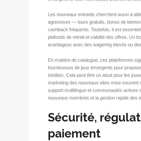
Les nouveaux entrants cherchent aussi à atti
agressives — tours gratuits, bonus de bienve
cashback fréquents. Toutefois, il est essentie
plafonds de retrait et validité des offres. U
avantageux avec des wagering élevés ou des re
En matière de catalogue, ces plateformes sig
fournisseurs de jeux émergents pour proposer
inédites. Cela peut être un atout pour les jou
marketing des nouveaux sites mise souvent sur
support multilingue et communautés actives sur
nouveaux membres et la gestion rapide des i
Sécurité, régula
paiement