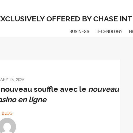
 EXCLUSIVELY OFFERED BY CHASE I
BUSINESS
TECHNOLOGY
H
ARY 25, 2026
n nouveau souffle avec le
nouveau
asino en ligne
BLOG