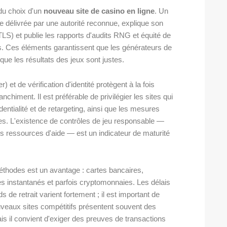
 du choix d'un
nouveau site de casino en ligne
. Un
ce délivrée par une autorité reconnue, explique son
LS) et publie les rapports d'audits RNG et équité de
s. Ces éléments garantissent que les générateurs de
ue les résultats des jeux sont justes.
 de vérification d'identité protègent à la fois
lanchiment. Il est préférable de privilégier les sites qui
dentialité et de retargeting, ainsi que les mesures
es. L'existence de contrôles de jeu responsable —
des ressources d'aide — est un indicateur de maturité
éthodes est un avantage : cartes bancaires,
ces instantanés et parfois cryptomonnaies. Les délais
ds de retrait varient fortement ; il est important de
ouveaux sites compétitifs présentent souvent des
ais il convient d'exiger des preuves de transactions