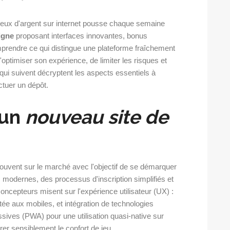
eux d'argent sur internet pousse chaque semaine
igne
proposant interfaces innovantes, bonus
mprendre ce qui distingue une plateforme fraîchement
optimiser son expérience, de limiter les risques et
s qui suivent décryptent les aspects essentiels à
ctuer un dépôt.
 un
nouveau site de
ouvent sur le marché avec l'objectif de se démarquer
s modernes, des processus d'inscription simplifiés et
ncepteurs misent sur l'expérience utilisateur (UX) :
tée aux mobiles, et intégration de technologies
ives (PWA) pour une utilisation quasi-native sur
r sensiblement le confort de jeu.