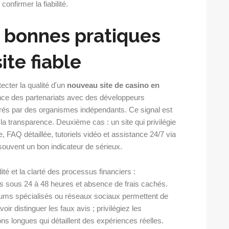
confirmer la fiabilité.
 bonnes pratiques
ite fiable
ecter la qualité d'un
nouveau site de casino en
once des partenariats avec des développeurs
livrés par des organismes indépendants. Ce signal est
de la transparence. Deuxième cas : un site qui privilégie
 FAQ détaillée, tutoriels vidéo et assistance 24/7 via
 souvent un bon indicateur de sérieux.
té et la clarté des processus financiers :
aités sous 24 à 48 heures et absence de frais cachés.
orums spécialisés ou réseaux sociaux permettent de
ir distinguer les faux avis ; privilégiez les
ns longues qui détaillent des expériences réelles.