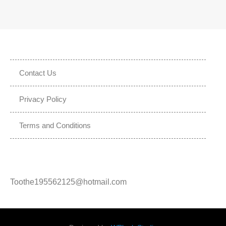
Contact Us
Privacy Policy
Terms and Conditions
Toothe195562125@hotmail.com