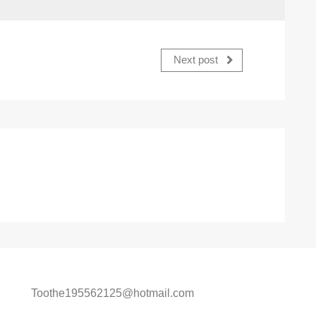
Next post
Toothe195562125@hotmail.com