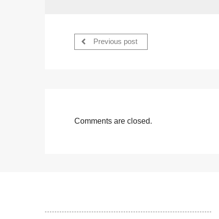
Previous post
Comments are closed.