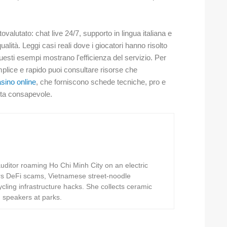
valutato: chat live 24/7, supporto in lingua italiana e
ualità. Leggi casi reali dove i giocatori hanno risolto
esti esempi mostrano l'efficienza del servizio. Per
plice e rapido puoi consultare risorse che
asino online
, che forniscono schede tecniche, pro e
elta consapevole.
ditor roaming Ho Chi Minh City on an electric
rs DeFi scams, Vietnamese street-noodle
ling infrastructure hacks. She collects ceramic
h speakers at parks.