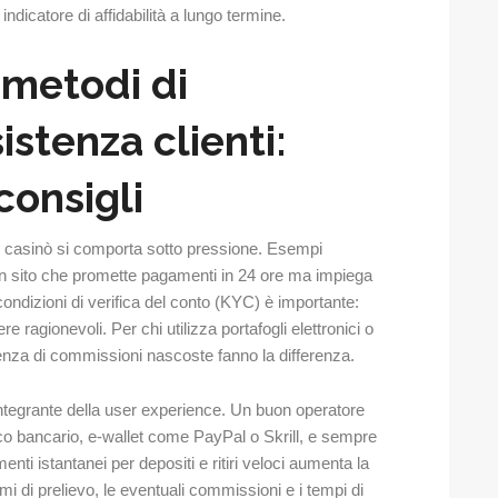
indicatore di affidabilità a lungo termine.
 metodi di
stenza clienti:
consigli
n casinò si comporta sotto pressione. Esempi
: un sito che promette pagamenti in 24 ore ma impiega
condizioni di verifica del conto (KYC) è importante:
 ragionevoli. Per chi utilizza portafogli elettronici o
ssenza di commissioni nascoste fanno la differenza.
integrante della user experience. Un buon operatore
ifico bancario, e-wallet come PayPal o Skrill, e sempre
ti istantanei per depositi e ritiri veloci aumenta la
imi di prelievo, le eventuali commissioni e i tempi di