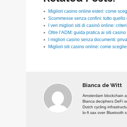
Migliori casino online esteri: come sce
Scommesse senza confini: tutto quello
I veri migliori siti di casinò online: crite
Oltre l’ADM: guida pratica ai siti casi
I migliori casino senza documenti: priv
Migliori siti casino online: come scegl
Bianca de Witt
Amsterdam blockchain aud
Bianca deciphers DeFi s
Dutch cycling infrastruct
lo-fi sax over Bluetooth 