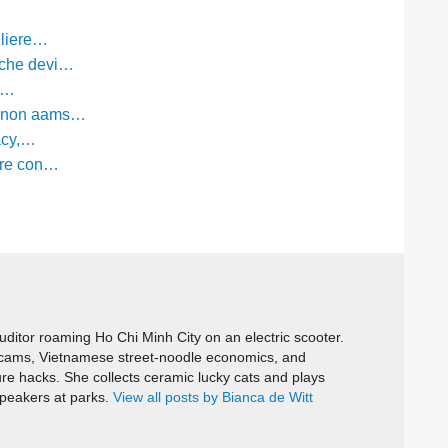
gliere…
 che devi…
ri…
no non aams…
acy,…
iere con…
itor roaming Ho Chi Minh City on an electric scooter.
cams, Vietnamese street-noodle economics, and
ure hacks. She collects ceramic lucky cats and plays
speakers at parks.
View all posts by Bianca de Witt