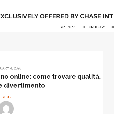
 EXCLUSIVELY OFFERED BY CHASE I
BUSINESS
TECHNOLOGY
H
UARY 4, 2026
ino online: come trovare qualità,
e divertimento
BLOG