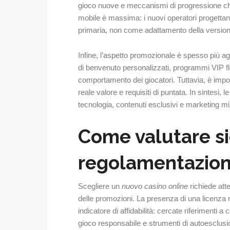
gioco nuove e meccanismi di progressione che f
mobile è massima: i nuovi operatori progetta
primaria, non come adattamento della versio
Infine, l’aspetto promozionale è spesso più ag
di benvenuto personalizzati, programmi VIP fl
comportamento dei giocatori. Tuttavia, è impo
reale valore e requisiti di puntata. In sintesi
tecnologia, contenuti esclusivi e marketing mir
Come valutare si
regolamentazion
Scegliere un
nuovo casino online
richiede atte
delle promozioni. La presenza di una licenza ri
indicatore di affidabilità: cercate riferimenti a 
gioco responsabile e strumenti di autoesclusio