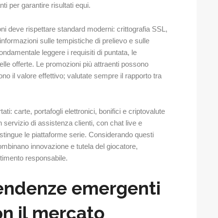
i per garantire risultati equi.
oni deve rispettare standard moderni: crittografia SSL,
informazioni sulle tempistiche di prelievo e sulle
ndamentale leggere i requisiti di puntata, le
 delle offerte. Le promozioni più attraenti possono
o il valore effettivo; valutate sempre il rapporto tra
ti: carte, portafogli elettronici, bonifici e criptovalute
on servizio di assistenza clienti, con chat live e
istingue le piattaforme serie. Considerando questi
combinano innovazione e tutela del giocatore,
timento responsabile.
tendenze emergenti
on il mercato