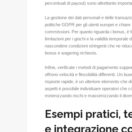
percentuali di payout) sono altrettanto important
La gestione dei dati personali e delle transazi
politiche GDPR per gli utenti europei e chiare 
commissioni. Per quanto riguarda i bonus, è fo
limitazioni per i giochi e la validità temporale
nascondere condizioni stringenti che ne riducon
bonus e wagering richiesto.
Infine, verificate i metodi di pagamento supporta
offrono velocità e flessibilità differenti. Un bu
risposte rapide, è un ulteriore elemento che d
aspetti è possibile individuare operatori che 
minimizzando rischi e massimizzando il diver
Esempi pratici, 
e integrazione c