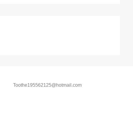
Toothe195562125@hotmail.com