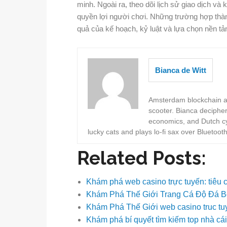
minh. Ngoài ra, theo dõi lịch sử giao dịch và
quyền lợi người chơi. Những trường hợp thà
quả của kế hoạch, kỷ luật và lựa chọn nền tả
Bianca de Witt
Amsterdam blockchain au
scooter. Bianca deciphe
economics, and Dutch cyc
lucky cats and plays lo-fi sax over Bluetoot
Related Posts:
Khám phá web casino trực tuyến: tiêu 
Khám Phá Thế Giới Trang Cá Độ Đá 
Khám Phá Thế Giới web casino truc t
Khám phá bí quyết tìm kiếm top nhà cái