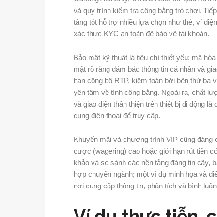
và quy trình kiểm tra công bằng trò chơi. Ti
tảng tốt hỗ trợ nhiều lựa chọn như thẻ, ví đi
xác thực KYC an toàn để bảo vệ tài khoản.
Bảo mật kỹ thuật là tiêu chí thiết yếu: mã hó
mật rõ ràng đảm bảo thông tin cá nhân và gia
hạn công bố RTP, kiểm toán bởi bên thứ ba
yên tâm về tính công bằng. Ngoài ra, chất lư
và giao diện thân thiện trên thiết bị di động 
dụng điện thoại để truy cập.
Khuyến mãi và chương trình VIP cũng đáng c
cược (wagering) cao hoặc giới hạn rút tiền c
khảo và so sánh các nền tảng đáng tin cậy, b
hợp chuyên ngành; một ví dụ minh họa và đi
nơi cung cấp thông tin, phân tích và bình luận
Ví dụ thực tiễn, 