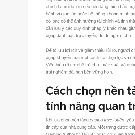
chính là mối lo lớn nếu nền tảng thiếu bảo mậ
hành vi gian lận hoặc hệ thống không minh bạc
cờ bạc có thể ảnh hưởng tài chính và tinh t
cần lưu ý các quy định pháp lý khác nhau gi
động đánh bạc trực tuyến, do đó người chơi c
Để tối ưu lợi ích và giảm thiểu rủi ro, người c
dụng khuyến mãi một cách có chọn lọc và chỉ
Việc hiểu rõ cơ chế trò chơi, xác suất và qu
trải nghiệm dài hạn bền vững hơn.
Cách chọn nền t
tính năng quan t
Khi lựa chọn nền tảng
casino trực tuyến
, yếu
tin cậy của nhà cung cấp. Một trang được cấp
Gaming Authority, UKGC hoặc cơ quan tương