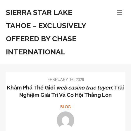
SIERRA STAR LAKE
TAHOE – EXCLUSIVELY
OFFERED BY CHASE
INTERNATIONAL
FEBRUARY 16, 2026
Khám Phá Thế Giới
web casino truc tuyen
: Trải
Nghiệm Giải Trí Và Cơ Hội Thắng Lớn
BLOG