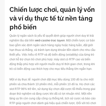
Chiến lược chơi, quản lý vốn
và ví dụ thực tế từ nền tảng
phổ biến
Quản lý ngân sách là yếu tố quyết định giúp người chơi duy trì trải
nghiệm lâu dài trên
web casino truc tuyen
. Một chiến lược cơ bản
bao gồm xác định ngân sách hàng ngày hoặc hàng tuần, đặt giới
hạn thua và thắng, và tránh lạm dụng khoản tiền dành cho nhu cầu
thiết yếu. Việc hiểu rõ RTP và độ biến động (volatility) của từng trò
chơi hỗ trợ chọn trò chơi phù hợp: máy slot có RTP cao và biến
động thấp phù hợp với người muốn duy trì thời gian chơi, trong khi
trò có biến động cao thích hợp cho mục tiêu thắng lớn ngắn hạn.
Một ví dụ thực tế: người chơi đặt mục tiêu dùng 100 đô la cho một
phiên và chia thành 10 phiên nhỏ, mỗi phiên 10 đô la. Họ chơi các
slot RTP 96% trở lên, sử dụng tùy chọn đặt cược tối thiểu trong giai
đoạn thử nghiệm và tăng cược khi đã có lợi nhuận nhỏ. Một nền
tảng uy tín còn cung cấp công cụ thống kê, lịch sử cược và báo cáo
RTP giúp người chơi đánh giá hiệu quả chiến lược. Đối với trò chơi