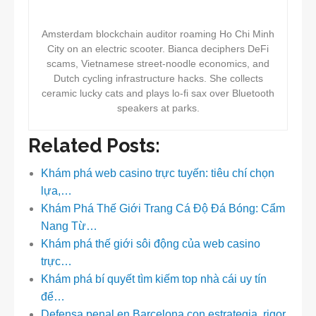
Amsterdam blockchain auditor roaming Ho Chi Minh
City on an electric scooter. Bianca deciphers DeFi
scams, Vietnamese street-noodle economics, and
Dutch cycling infrastructure hacks. She collects
ceramic lucky cats and plays lo-fi sax over Bluetooth
speakers at parks.
Related Posts:
Khám phá web casino trực tuyến: tiêu chí chọn
lựa,…
Khám Phá Thế Giới Trang Cá Độ Đá Bóng: Cẩm
Nang Từ…
Khám phá thế giới sôi động của web casino
trực…
Khám phá bí quyết tìm kiếm top nhà cái uy tín
để…
Defensa penal en Barcelona con estrategia, rigor