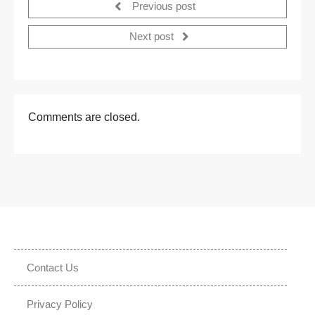
Previous post
Next post
Comments are closed.
Contact Us
Privacy Policy