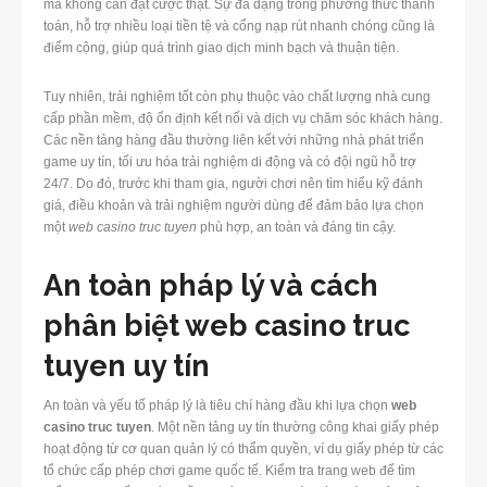
mà không cần đặt cược thật. Sự đa dạng trong phương thức thanh
toán, hỗ trợ nhiều loại tiền tệ và cổng nạp rút nhanh chóng cũng là
điểm cộng, giúp quá trình giao dịch minh bạch và thuận tiện.
Tuy nhiên, trải nghiệm tốt còn phụ thuộc vào chất lượng nhà cung
cấp phần mềm, độ ổn định kết nối và dịch vụ chăm sóc khách hàng.
Các nền tảng hàng đầu thường liên kết với những nhà phát triển
game uy tín, tối ưu hóa trải nghiệm di động và có đội ngũ hỗ trợ
24/7. Do đó, trước khi tham gia, người chơi nên tìm hiểu kỹ đánh
giá, điều khoản và trải nghiệm người dùng để đảm bảo lựa chọn
một
web casino truc tuyen
phù hợp, an toàn và đáng tin cậy.
An toàn pháp lý và cách
phân biệt
web casino truc
tuyen
uy tín
An toàn và yếu tố pháp lý là tiêu chí hàng đầu khi lựa chọn
web
casino truc tuyen
. Một nền tảng uy tín thường công khai giấy phép
hoạt động từ cơ quan quản lý có thẩm quyền, ví dụ giấy phép từ các
tổ chức cấp phép chơi game quốc tế. Kiểm tra trang web để tìm