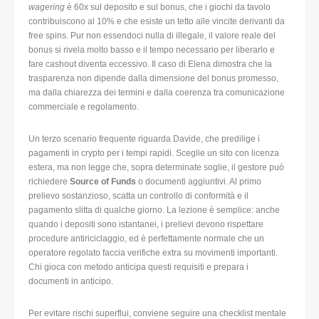
wagering
è 60x sul deposito e sul bonus, che i giochi da tavolo
contribuiscono al 10% e che esiste un tetto alle vincite derivanti da
free spins. Pur non essendoci nulla di illegale, il valore reale del
bonus si rivela molto basso e il tempo necessario per liberarlo e
fare cashout diventa eccessivo. Il caso di Elena dimostra che la
trasparenza non dipende dalla dimensione del bonus promesso,
ma dalla chiarezza dei termini e dalla coerenza tra comunicazione
commerciale e regolamento.
Un terzo scenario frequente riguarda Davide, che predilige i
pagamenti in crypto per i tempi rapidi. Sceglie un sito con licenza
estera, ma non legge che, sopra determinate soglie, il gestore può
richiedere
Source of Funds
o documenti aggiuntivi. Al primo
prelievo sostanzioso, scatta un controllo di conformità e il
pagamento slitta di qualche giorno. La lezione è semplice: anche
quando i depositi sono istantanei, i prelievi devono rispettare
procedure antiriciclaggio, ed è perfettamente normale che un
operatore regolato faccia verifiche extra su movimenti importanti.
Chi gioca con metodo anticipa questi requisiti e prepara i
documenti in anticipo.
Per evitare rischi superflui, conviene seguire una checklist mentale