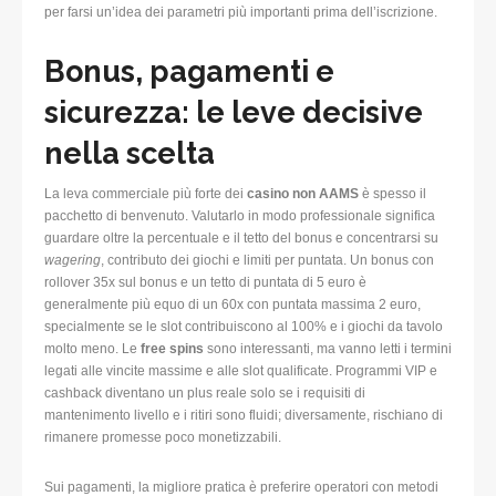
per farsi un’idea dei parametri più importanti prima dell’iscrizione.
Bonus, pagamenti e
sicurezza: le leve decisive
nella scelta
La leva commerciale più forte dei
casino non AAMS
è spesso il
pacchetto di benvenuto. Valutarlo in modo professionale significa
guardare oltre la percentuale e il tetto del bonus e concentrarsi su
wagering
, contributo dei giochi e limiti per puntata. Un bonus con
rollover 35x sul bonus e un tetto di puntata di 5 euro è
generalmente più equo di un 60x con puntata massima 2 euro,
specialmente se le slot contribuiscono al 100% e i giochi da tavolo
molto meno. Le
free spins
sono interessanti, ma vanno letti i termini
legati alle vincite massime e alle slot qualificate. Programmi VIP e
cashback diventano un plus reale solo se i requisiti di
mantenimento livello e i ritiri sono fluidi; diversamente, rischiano di
rimanere promesse poco monetizzabili.
Sui pagamenti, la migliore pratica è preferire operatori con metodi